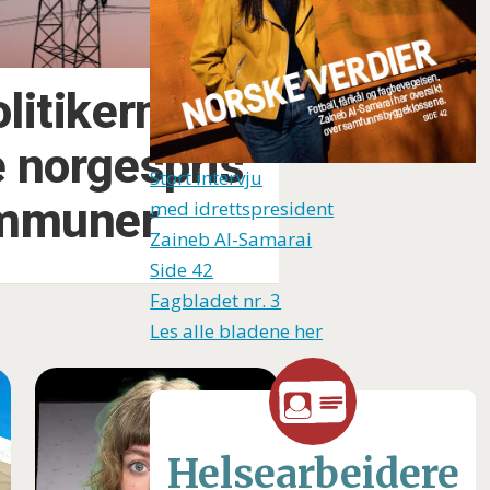
litikerne
e norgespris
Stort intervju
ommuner
med idrettspresident
Zaineb Al-Samarai
Side 42
Fagbladet nr. 3
Les alle bladene her
Helsearbeidere