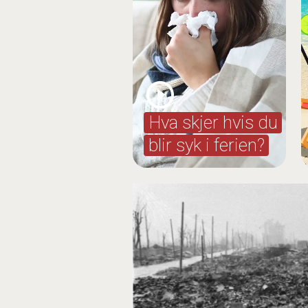
Hva skjer hvis du
blir syk i ferien?