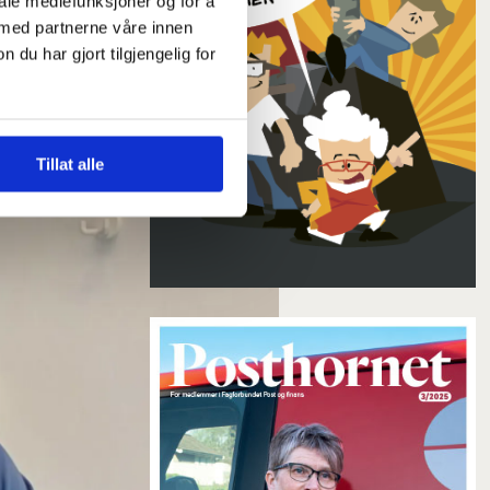
iale mediefunksjoner og for å
 med partnerne våre innen
u har gjort tilgjengelig for
Tillat alle