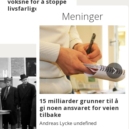
stopper ikke ved
skyver menneske
skoleporten
bort på grunn av
Meninger
legning
ner til å
Det er 15 milliarder grunner
for veien
til å kutte sykefraværet
Elise Waagen undefined
ed