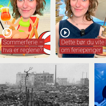
Sommerferie –
Dette bør du vite
hva er reglene?
om feriepenger
Kor går grensa p
Kva gjer du om p
senga inviterar 