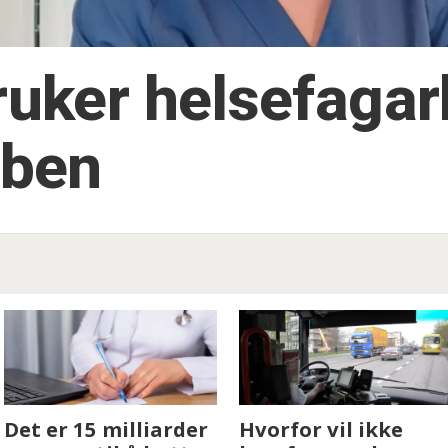
ruker helsefaga
bben
Hvorfor vil ikke
Vi trenger trygge