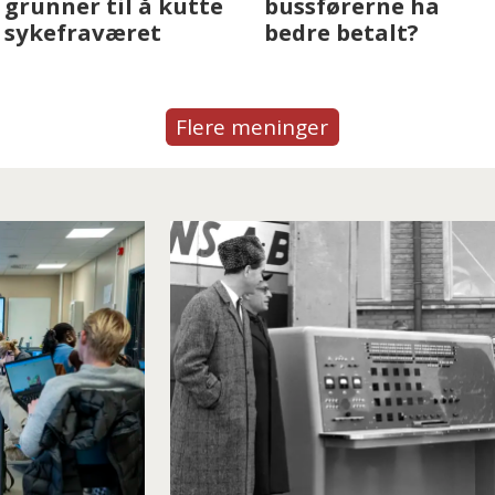
bussførerne ha
voksne for å stoppe
bedre betalt?
livsfarlige nettverk
Flere meninger
15 milliarder grun
gi noen ansvaret 
tilbake
Andreas Lycke undefin