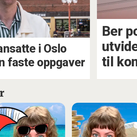
Ber po
utvid
nsatte i Oslo
til k
 faste oppgaver
r