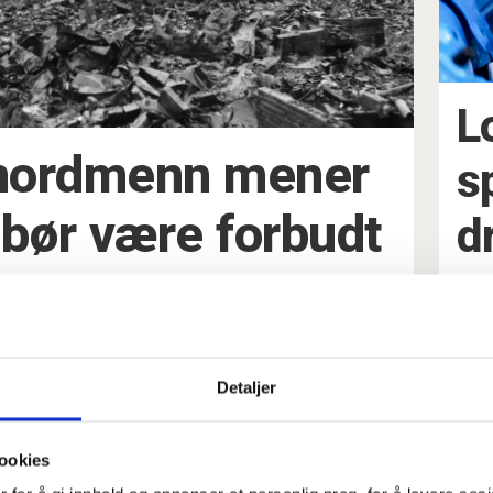
L
e nordmenn mener
s
bør være forbudt
d
D.D.E vil h
Detaljer
ber alle 
langs veie
ookies