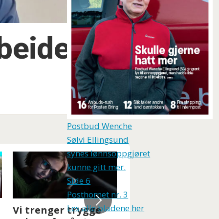
rbeideren
Postbud Wenche
Sølvi Ellingsund
synes lønnsoppgjøret
kunne gitt mer.
Side 6
Posthornet nr. 3
Les alle bladene her
Ansattes sikkerhet
Når menigheten