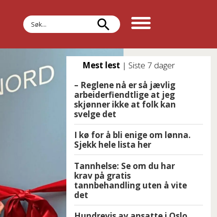
Søk
Mest lest
| Siste 7 dager
– Reglene nå er så jævlig
arbeiderfiendtlige at jeg
skjønner ikke at folk kan
svelge det
I kø for å bli enige om lønna.
Sjekk hele lista her
Tannhelse: Se om du har
krav på gratis
tannbehandling uten å vite
det
Hundrevis av ansatte i Oslo