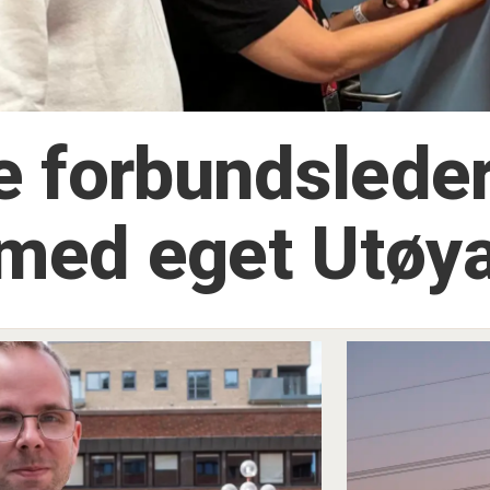
re forbundslede
med eget Utøy