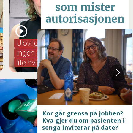
som mister
autorisasjonen
Ulovlig lav lønn,
Her er portø
ingen overtid og
en del av
lite hvile
operasjonst
å jobben?
Pressepriser til Fagbladet
asienten i
på date?