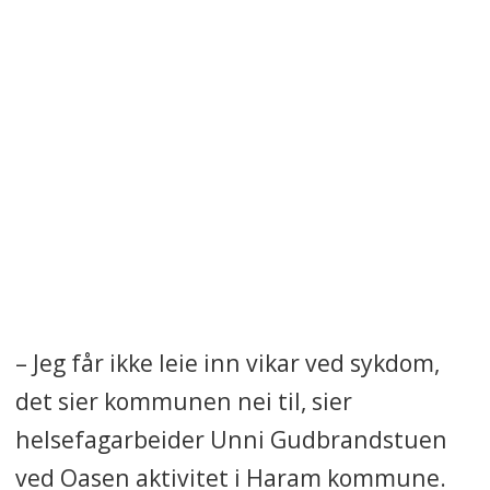
30 år, men det løser ikke
behovene til de fleste som
bruker Oasen i dag.
Oppsummeringen er laget med
kunstig intelligens og kvalitetssikret
av Fagbladets redaksjon.
– Jeg får ikke leie inn vikar ved sykdom,
det sier kommunen nei til, sier
helsefagarbeider Unni Gudbrandstuen
ved Oasen aktivitet i Haram kommune.