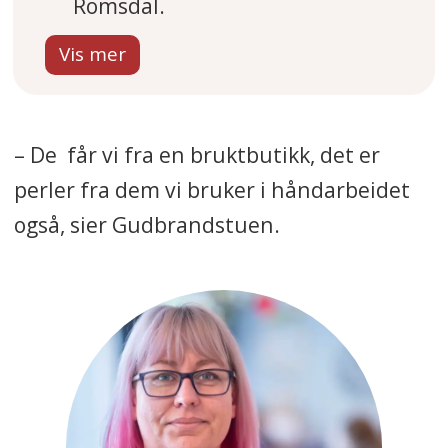
Romsdal.
Administrasjonssenteret er
Brattvåg.
Lagt ned i 2020 etter
– De får vi fra en bruktbutikk, det er
tvangssammenslåing med
perler fra dem vi bruker i håndarbeidet
Ålesund, og etablert på nytt i
2024. I en folkeavstemning sa
også, sier Gudbrandstuen.
72 prosent at de ønsket Haram
som egen kommune.
Kystkommunen har 9466
innbyggere (første kvartal
2026).