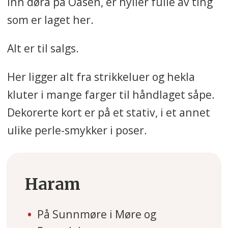
inn døra på Oasen, er hyller fulle av ting
statlig kontroll.
som er laget her.
Andre del av
kommunekommisjonen
Alt er til salgs.
kommer i år. Der vil blant annet
Her ligger alt fra strikkeluer og hekla
forslag til
endring av den
kluter i mange farger til håndlaget såpe.
juridiske og økonomiske
Dekorerte kort er på et stativ, i et annet
styringen av kommunesektoren
ulike perle-smykker i poser.
bli vurdert.
Haram
På Sunnmøre i Møre og