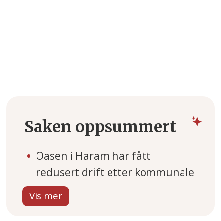
Saken oppsummert
Oasen i Haram har fått
redusert drift etter kommunale
innsparinger. Aktivitetssenteret
er nå åpent tre dager i uka, og
en ledig stilling blir ikke lyst ut.