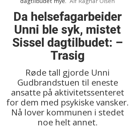
dagtilbudet mye.
Alf Ragnar Olsen
Da helsefagarbeider
Unni ble syk, mistet
Sissel dagtilbudet: –
Trasig
Røde tall gjorde Unni
Gudbrandstuen til eneste
ansatte på aktivitetssenteret
for dem med psykiske vansker.
Nå lover kommunen i stedet
noe helt annet.