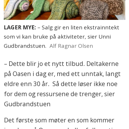
Det vises tegn til at
kommuneøkonomien ikke
lenger går like dårlig. Foreløpige
LAGER MYE:
– Salg gir en liten ekstrainntekt
regnskapstall for 2025 viser at
som vi kan bruke på aktiviteter, sier Unni
mange av kommunene går
Gudbrandstuen.
Alf Ragnar Olsen
bedre enn anbefalt, ifølge SSB.
– Dette blir jo et nytt tilbud. Deltakerne
Regjeringa har allerede lovet
på Oasen i dag er, med ett unntak, langt
mer penger. Samtidig påvirker
eldre enn 30 år. Så dette løser ikke noe
verdenssituasjonen.
for dem og ressursene de trenger, sier
28 kommuner er nå registrert
Gudbrandstuen
på
Robek-lista
. Kort fortalt betyr
Det første som møter en som kommer
det at økonomien er under