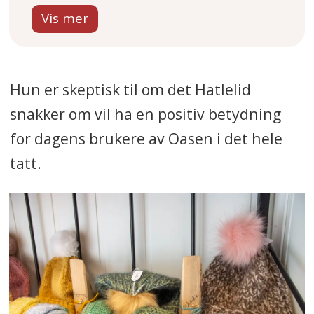
flytter ut eller rett og slett aldri
ble født.
Nok arbeidskraft blir trolig en
Hun er skeptisk til om det Hatlelid
dramatisk utfordring for mange
snakker om vil ha en positiv betydning
kommuner framover, ifølge en
ny
rapport fra
for dagens brukere av Oasen i det hele
Telemarksforskning
.
tatt.
Samtidig er lånerenta høy og
innkjøp dyrere. Mange norske
kommuner står i en økonomisk
krise med stramme budsjetter
og mange kutt.