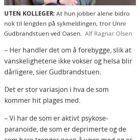
UTEN KOLLEGER:
At hun jobber alene bidro
nok til lengden på sykmeldingen, tror Unni
Gudbrandstuen ved Oasen.
Alf Ragnar Olsen
– Her handler det om å forebygge, slik at
vanskelighetene ikke vokser og helsa blir
dårligere, sier Gudbrandstuen.
Det er stor variasjon i hva de som
kommer hit plages med.
– Vi har de som er aktivt psykose-
paranoide, de som er deprimerte og de
som bare trenger noen å være med og er