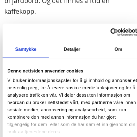
biljardbord. Og det finnes alltid en
kaffekopp.
Samtykke
Detaljer
Om
Denne nettsiden anvender cookies
Vi bruker informasjonskapsler for å gi innhold og annonser et
personlig preg, for å levere sosiale mediefunksjoner og for å
analysere trafikken vår. Vi deler dessuten informasjon om
hvordan du bruker nettstedet vårt, med partnerne våre innen
AKTIVITETER:
Utallige og ulike perler er bare
sosiale medier, annonsering og analysearbeid, som kan
noen av materialene her.
Alf Ragnar Olsen
kombinere den med annen informasjon du har gjort
tilgjengelig for dem, eller som de har samlet inn gjennom din
bruk av tjenestene deres.