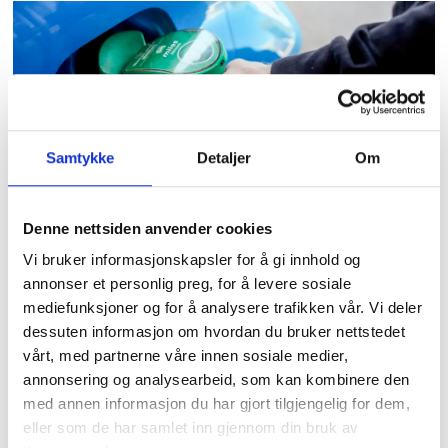
Samtykke
Detaljer
Om
Lokale Ap-ere splittet i
Denne nettsiden anvender cookies
synet på avgiftskutt på
Vi bruker informasjonskapsler for å gi innhold og
drivstoff
annonser et personlig preg, for å levere sosiale
mediefunksjoner og for å analysere trafikken vår. Vi deler
dessuten informasjon om hvordan du bruker nettstedet
vårt, med partnerne våre innen sosiale medier,
annonsering og analysearbeid, som kan kombinere den
med annen informasjon du har gjort tilgjengelig for dem,
eller som de har samlet inn gjennom din bruk av