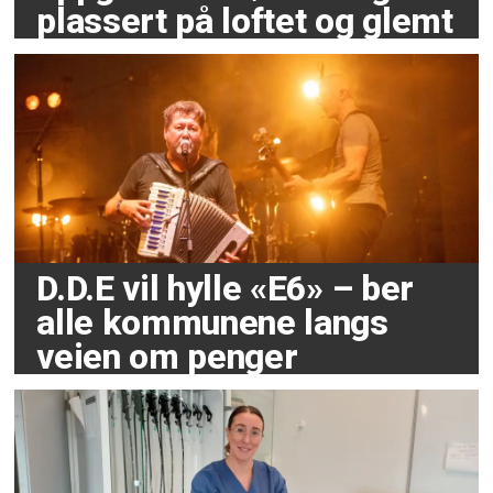
plassert på loftet og glemt
D.D.E vil hylle «E6» – ber
alle kommunene langs
veien om penger