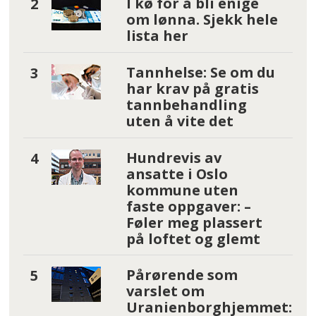
I kø for å bli enige
om lønna. Sjekk hele
lista her
Tannhelse: Se om du
har krav på gratis
tannbehandling
uten å vite det
Hundrevis av
ansatte i Oslo
kommune uten
faste oppgaver: –
Føler meg plassert
på loftet og glemt
Pårørende som
varslet om
Uranienborghjemmet: