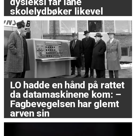
dysleksi får låne
skolelydbøker likevel
LO hadde en hånd på rattet
da datamaskinene kom: –
Fagbevegelsen har glemt
arven sin