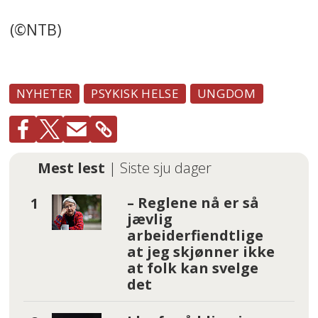
(©NTB)
NYHETER
PSYKISK HELSE
UNGDOM
Mest lest
| Siste sju dager
– Reglene nå er så
jævlig
arbeiderfiendtlige
at jeg skjønner ikke
at folk kan svelge
det