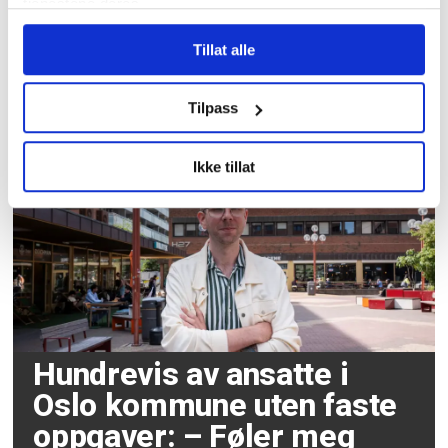
tjenestene deres.
Tillat alle
Forsker ber politikerne
utvide norgespris til
Tilpass
kommuner
Ikke tillat
Hundrevis av ansatte i
Oslo kommune uten faste
oppgaver: – Føler meg