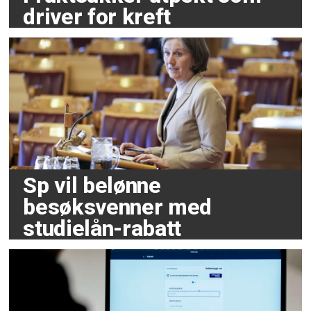
driver for kreft
Sp vil belønne
besøksvenner med
studielån-rabatt