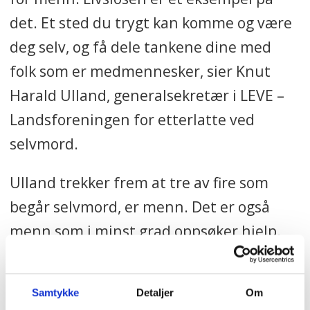
det. Et sted du trygt kan komme og være
deg selv, og få dele tankene dine med
folk som er medmennesker, sier Knut
Harald Ulland, generalsekretær i LEVE –
Landsforeningen for etterlatte ved
selvmord.
Ulland trekker frem at tre av fire som
begår selvmord, er menn. Det er også
menn som i minst grad oppsøker hjelp.
Samtykke
Detaljer
Om
Trenger du noen å