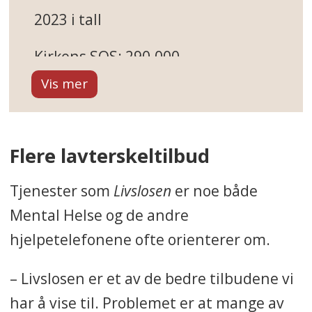
2023 i tall
Kirkens SOS
: 290.000
henvendelser
Mental Helse
: 327.809
henvendelser (chat og telefon)
Flere lavterskeltilbud
Kors på halsen
: 25.842
Tjenester som
Livslosen
er noe både
henvendelser fra ungdommer
Mental Helse og de andre
I
2023
registrerte
hjelpetelefonene ofte orienterer om.
Folkehelseinstituttet 707
– Livslosen er et av de bedre tilbudene vi
selvmord i Norge, 502 hos menn
har å vise til. Problemet er at mange av
og 205 hos kvinner.