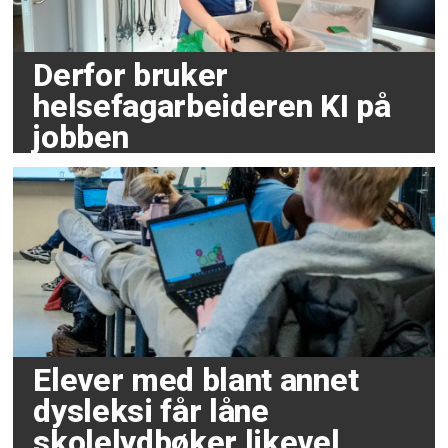
Derfor bruker
helsefagarbeideren KI på
jobben
Elever med blant annet
dysleksi får låne
skolelydbøker likevel