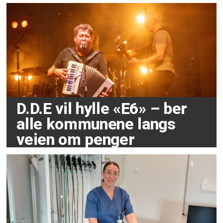
D.D.E vil hylle «E6» – ber
alle kommunene langs
veien om penger