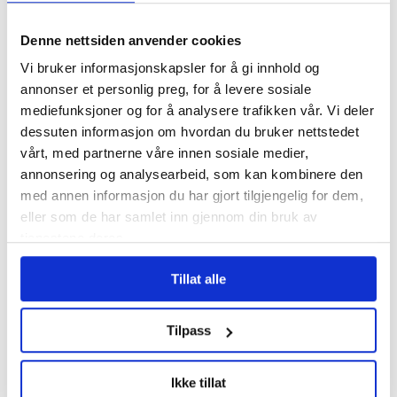
snakke med?
Denne nettsiden anvender cookies
Trenger du noen å snakke med?
Vi bruker informasjonskapsler for å gi innhold og
annonser et personlig preg, for å levere sosiale
Mental helse på hjelpetelefon:
mediefunksjoner og for å analysere trafikken vår. Vi deler
116 123
dessuten informasjon om hvordan du bruker nettstedet
vårt, med partnerne våre innen sosiale medier,
annonsering og analysearbeid, som kan kombinere den
Kirkens SOS hjelpetelefon: 22 40
med annen informasjon du har gjort tilgjengelig for dem,
00 40
eller som de har samlet inn gjennom din bruk av
tjenestene deres.
Kors på halsen: 800 333 21
PSYKISK HELSE
MANNEHELSE
Tillat alle
#RUS OG PSYKIATRI
NYHETER
Tilpass
Ikke tillat
Mest lest
| Siste sju dager