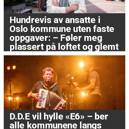
Hundrevis av ansatte i
Oslo kommune uten faste
oppgaver: – Føler meg
plassert på loftet og glemt
D.D.E vil hylle «E6» – ber
alle kommunene langs