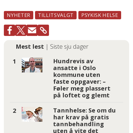
NYHETER
TILLITSVALGT
PSYKISK HELSE
Mest lest
| Siste sju dager
Hundrevis av
ansatte i Oslo
kommune uten
faste oppgaver: –
Føler meg plassert
på loftet og glemt
Tannhelse: Se om du
har krav på gratis
tannbehandling
uten å vite det