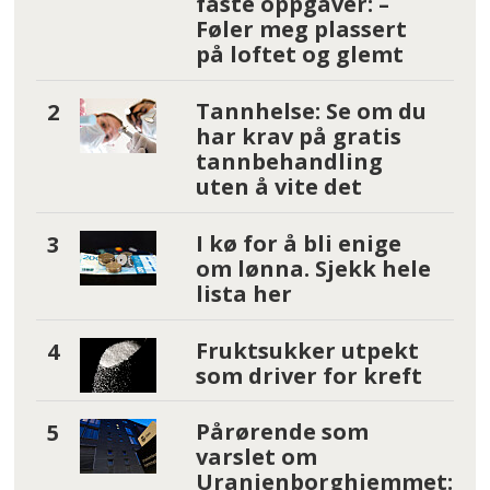
faste oppgaver: –
Føler meg plassert
på loftet og glemt
Tannhelse: Se om du
har krav på gratis
tannbehandling
uten å vite det
I kø for å bli enige
om lønna. Sjekk hele
lista her
Fruktsukker utpekt
som driver for kreft
Pårørende som
varslet om
Uranienborghjemmet: