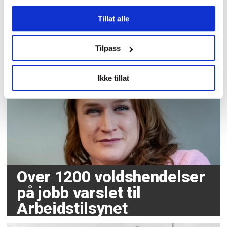
Tidligere forbundsleder
Tillat alle
hedret av AUF med eget
Tilpass
Utøya-rom
Ikke tillat
Over 1200 voldshendelser
på jobb varslet til
Arbeidstilsynet