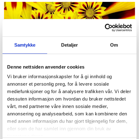
Samtykke
Detaljer
Om
Sommer kommer,
Denne nettsiden anvender cookies
sommer går
Vi bruker informasjonskapsler for å gi innhold og
annonser et personlig preg, for å levere sosiale
mediefunksjoner og for å analysere trafikken vår. Vi deler
dessuten informasjon om hvordan du bruker nettstedet
vårt, med partnerne våre innen sosiale medier,
annonsering og analysearbeid, som kan kombinere den
med annen informasjon du har gjort tilgjengelig for dem,
eller som de har samlet inn gjennom din bruk av
tjenestene deres.