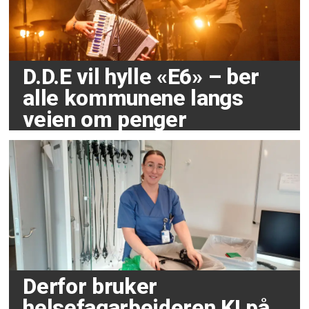
D.D.E vil hylle «E6» – ber
alle kommunene langs
veien om penger
Derfor bruker
helsefagarbeideren KI på