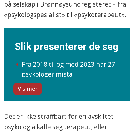
på selskap i Brønnøysundregisteret – fra
«psykologspesialist» til «psykoterapeut».
Slik presenterer de seg
Fra 2018 til og med 2023 har 27
psykologer mista
autorisasjonen. Fem av dem har
fått den tilbake i samme
periode. (Disse fem er ikke med i
grunnlaget for beregningene
Det er ikke straffbart for en avskiltet
under.)
psykolog å kalle seg terapeut, eller