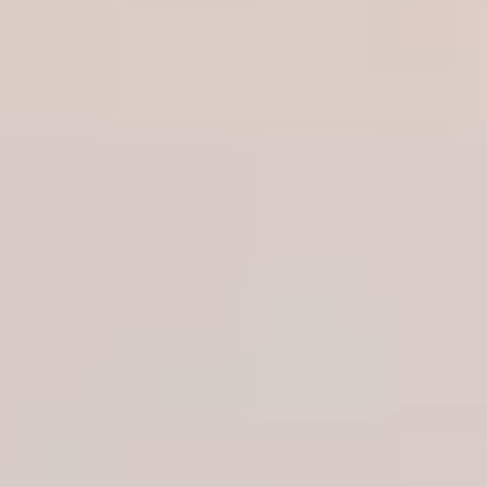
Paramedisiner
Perfusjonist
Psykolog
Radiograf
Sykepleier
Tannhelsesekretær
Tannlege
Tannpleier
Tanntekniker