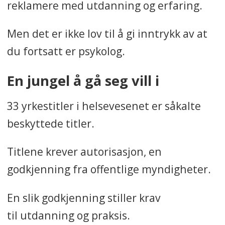
reklamere med utdanning og erfaring.
Vi har ikke tatt med
psykologene fra 2024 fordi disse
Men det er ikke lov til å gi inntrykk av at
sakene er så ferske.
du fortsatt er psykolog.
I perioden 2018-2023 finner vi i
En jungel å gå seg vill i
overkant av 68 prosent av de
33 yrkestitler i helsevesenet er såkalte
avskiltede psykologene på ulike
beskyttede titler.
nettsider under den beskyttede
tittelen «psykolog».
Titlene krever autorisasjon, en
godkjenning fra offentlige myndigheter.
I overkant av 77 prosent av de
psykologene som har tapt
En slik godkjenning stiller krav
autorisasjonen presenterer seg
til utdanning og praksis.
enten som psykolog, bruker