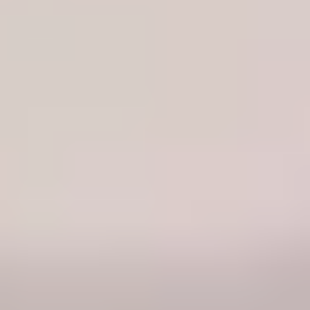
Vernepleier
Kilde: Helsedirektoratet.no