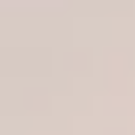
Lege
Manuellterapeut
Naprapat
Omsorgsarbeider
Optiker
Ortopediingeniør
Ortopist
Osteopat