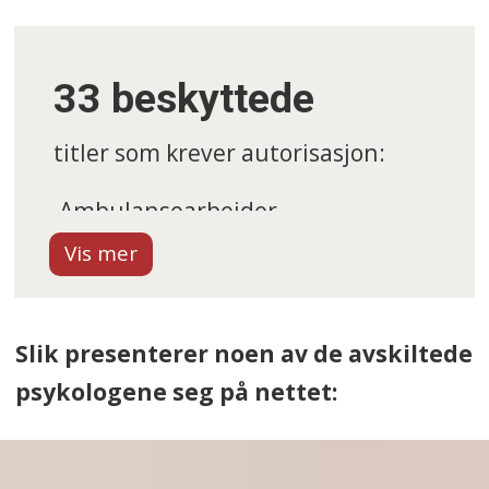
titler som «psykoterapeut»,
eller markedsfører seg på en
33 beskyttede
måte som lett kan misforstås.
titler som krever autorisasjon:
Ambulansearbeider
Apotektekniker
Audiograf
Slik presenterer noen av de avskiltede
Bioingeniør
psykologene seg på nettet:
Ergoterapeut