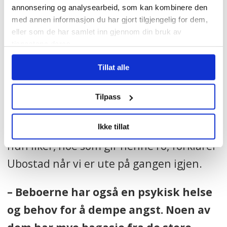
annonsering og analysearbeid, som kan kombinere den
og en papirbit i en makuleringsmaskin
med annen informasjon du har gjort tilgjengelig for dem,
mens hun stiller spørsmål til vernepleier
eller som de har samlet inn gjennom din bruk av
Anne Siri Ubostad. Hun vil vite hvor den
tjenestene deres.
ene og den andre er, om de ansatte skal
Tillat alle
hjem etterpå, og hva med gjestene fra
Fontene, skal de også hjem seinere?
Tilpass
– Å rive og makulere blader er en aktivitet
Ikke tillat
hun liker, noe som gir henne ro, forklarer
Ubostad når vi er ute på gangen igjen.
– Beboerne har også en psykisk helse
og behov for å dempe angst. Noen av