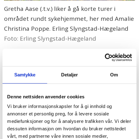
Gretha Aase (.t.v.) liker å gå korte turer i
området rundt sykehjemmet, her med Amalie
Christina Poppe. Erling Slyngstad-Hægeland
Foto: Erling Slyngstad-Hægeland
Økt risiko
Gretha Aase har trukket seg tilbake til
Samtykke
Detaljer
Om
leiligheten sin. Hun sitter med beina
krøllet opp i sofaen.
Denne nettsiden anvender cookies
Vi bruker informasjonskapsler for å gi innhold og
Ved siden av seg har hun en plastbalje
annonser et personlig preg, for å levere sosiale
mediefunksjoner og for å analysere trafikken vår. Vi deler
med ukeblader. Hun har nappet sidene
dessuten informasjon om hvordan du bruker nettstedet
ut og revet dem i to, og nå putter hun en
vårt, med partnerne våre innen sosiale medier,