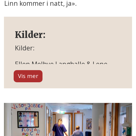
Linn kommer i natt, ja».
Kilder:
Kilder:
Ellen Melbye Langballe & Lene
Kristiansen: Aldring og
helsetilstand blant personer med
utviklingshemming.
NOU 2016: 17: På lik linje – Åtte
løft for å realisere grunnleggende
rettigheter for personer med