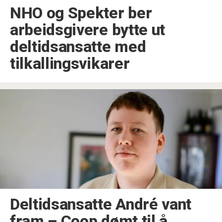
NHO og Spekter ber
arbeidsgivere bytte ut
deltidsansatte med
tilkallingsvikarer
Deltidsansatte André vant
fram – Coop dømt til å