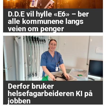
D.D.E vil hylle «E6» – ber
alle kommunene langs
veien om penger
Derfor bruker
helsefagarbeideren KI på
jobben