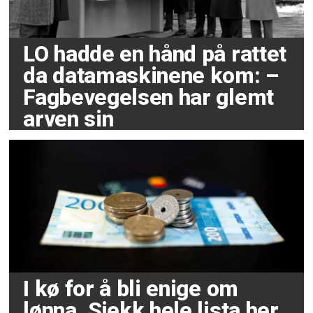
LO hadde en hånd på rattet
da datamaskinene kom: –
Fagbevegelsen har glemt
arven sin
I kø for å bli enige om
lønna. Sjekk hele lista her