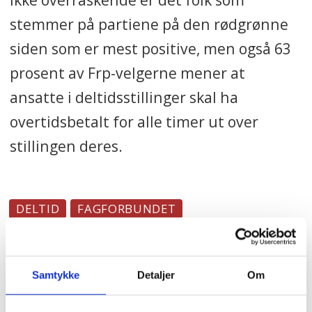
stemmer på partiene på den rødgrønne
siden som er mest positive, men også 63
prosent av Frp-velgerne mener at
ansatte i deltidsstillinger skal ha
overtidsbetalt for alle timer ut over
stillingen deres.
DELTID
FAGFORBUNDET
HELENE HARSVIK SKEIBROK
HELSE
HELSEFAGARBEIDER
NYHETER
OVERTID
Samtykke
Detaljer
Om