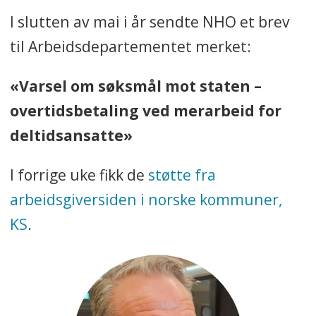
strider mot EU-retten.
I slutten av mai i år sendte NHO et brev
Kjernen i konflikten er når
til Arbeidsdepartementet merket:
deltidsansatte skal få overtid.
«Varsel om søksmål mot staten –
Etter EU-retten fra 2024 kan de
ha krav på overtidsbetaling når
overtidsbetaling ved merarbeid for
de jobber mer enn sin egen
deltidsansatte»
stillingsprosent, ikke først over
I forrige uke fikk de
støtte fra
100 prosent.
arbeidsgiversiden i norske kommuner,
Arbeidsdepartementet avviser
KS
.
at det finnes grunnlag for
erstatningskrav mot staten.
Departementet mener saken
bør løses utenfor retten og viser