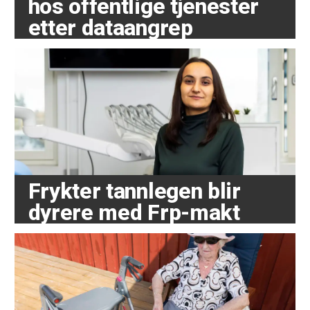
hos offentlige tjenester
etter dataangrep
Frykter tannlegen blir
dyrere med Frp-makt