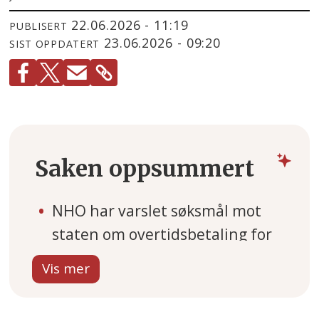
22.06.2026 - 11:19
PUBLISERT
23.06.2026 - 09:20
SIST OPPDATERT
Saken oppsummert
NHO har varslet søksmål mot
staten om overtidsbetaling for
deltidsansatte. KS støtter
kravet og mener staten må ta
kostnaden dersom norsk lov