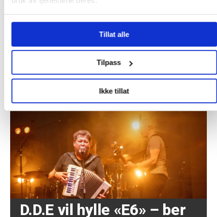
bruk av tjenestene deres.
fisk
Fruktsukker
Tillat alle
utpekt som driver
for kreft
Tilpass
Les flere nyheter:
Ikke tillat
D.D.E vil hylle «E6» – ber