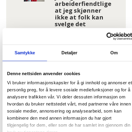
arbeiderfiendtlige
at jeg skjønner
ikke at folk kan
svelge det
I kø for å bli enige
om lønna. Sjekk
hele lista her
Samtykke
Detaljer
Om
Tannhelse: Se om
Denne nettsiden anvender cookies
du har krav på
gratis
Vi bruker informasjonskapsler for å gi innhold og annonser et
tannbehandling
personlig preg, for å levere sosiale mediefunksjoner og for å
uten å vite det
analysere trafikken vår. Vi deler dessuten informasjon om
hvordan du bruker nettstedet vårt, med partnerne våre innen
Pårørende som
sosiale medier, annonsering og analysearbeid, som kan
varslet om
kombinere den med annen informasjon du har gjort
Uranienborghjemmet:
tilgjengelig for dem, eller som de har samlet inn gjennom din
– De tar svaret for god