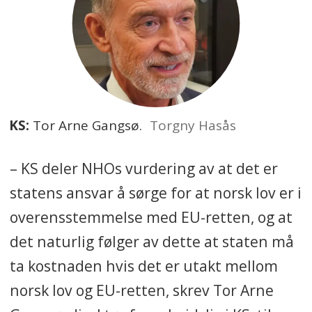
til at partene allerede arbeider
med å finne en felles løsning.
Oppsummeringen er laget med
kunstig intelligens og kvalitetssikret
KS:
Tor Arne Gangsø.
Torgny Hasås
av Fagbladets redaksjon.
– KS deler NHOs vurdering av at det er
statens ansvar å sørge for at norsk lov er i
overensstemmelse med EU-retten, og at
det naturlig følger av dette at staten må
ta kostnaden hvis det er utakt mellom
norsk lov og EU-retten, skrev Tor Arne