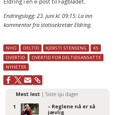
Eldring i en e-post til Fagbladet.
Endringslogg: 23. juni kl. 09:15: La inn
kommentar fra statssekretær Eldring.
NHO
DELTID
KJERSTI STENSENG
KS
OVERTID
OVERTID FOR DELTIDSANSATTE
NYHETER
Mest lest
| Siste sju dager
– Reglene nå er så
jævlig