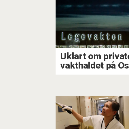
Uklart om privat
vakthaldet på O