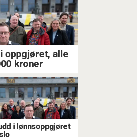
i oppgjøret, alle
000 kroner
udd i lønnsoppgjøret
slo