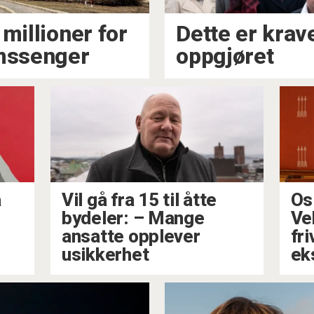
millioner for
Dette er krave
mssenger
oppgjøret
a
Vil gå fra 15 til åtte
Os
bydeler: – Mange
Ve
ansatte opplever
fri
usikkerhet
ek