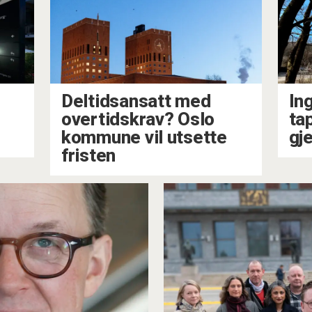
Deltidsansatt med
In
m
overtidskrav? Oslo
ta
kommune vil utsette
gj
fristen