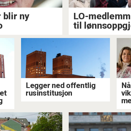
 blir ny
LO-medlemmen
o
til lønnsoppg
Legger ned offentlig
Nå
ået
rusinstitusjon
vi
g
me