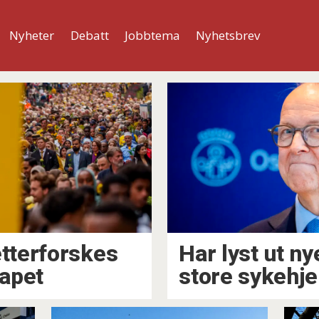
Nyheter
Debatt
Jobbtema
Nyhetsbrev
tterforskes
Har lyst ut ny
apet
store sykehje