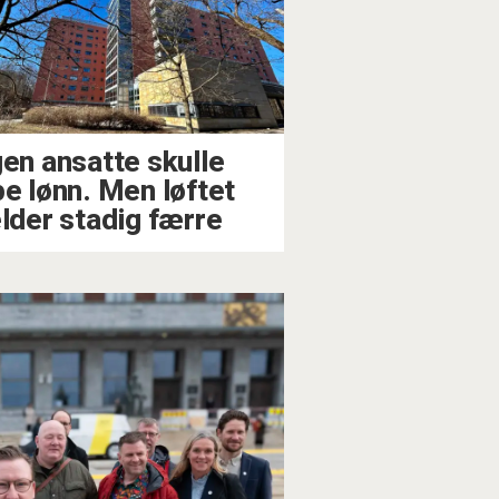
gen ansatte skulle
pe lønn. Men løftet
elder stadig færre