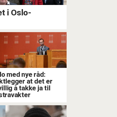
t i Oslo-
lo med nye råd:
ktlegger at det er
villig å takke ja til
stravakter