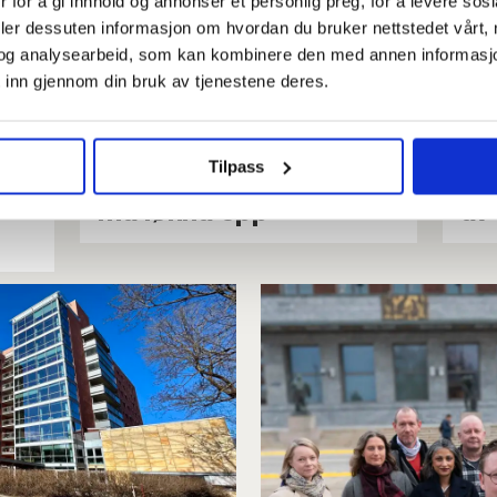
 for å gi innhold og annonser et personlig preg, for å levere sos
deler dessuten informasjon om hvordan du bruker nettstedet vårt,
og analysearbeid, som kan kombinere den med annen informasjon d
 inn gjennom din bruk av tjenestene deres.
IT-konsulent Daniels
Ti
største ønske er å
sy
Tilpass
spare til egen bolig. Da
Sj
må lønna opp
av 