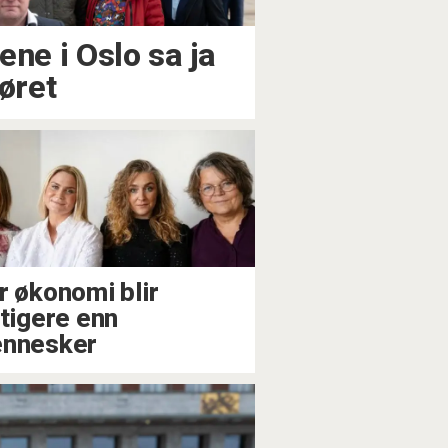
e i Oslo sa ja
jøret
r økonomi blir
ktigere enn
nnesker