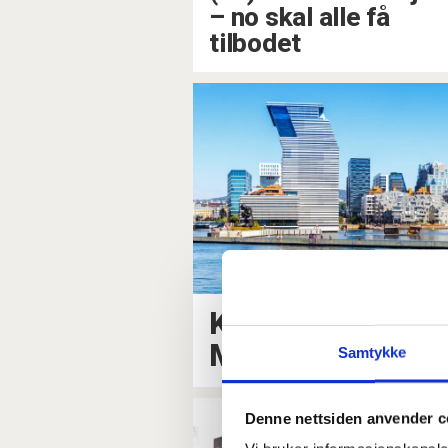
– no skal alle få
tilbodet
Kuttar 20 stillin
Munch-museet
Samtykke
Denne nettsiden anvender c