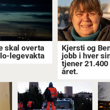
e skal overta
Kjersti og B
slo-legevakta
jobb i hver si
tjener 21.400
året.