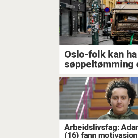
Oslo-folk kan ha 
søppeltømming d
Arbeidslivsfag: Ad
(16) fann motivasjo