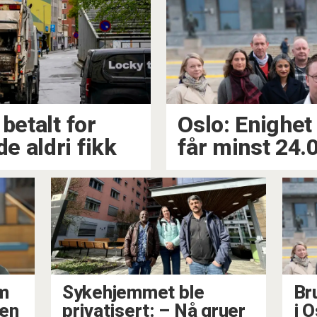
betalt for
Oslo: Enighet 
e aldri fikk
får minst 24.
am
Sykehjemmet ble
Br
nen
privatisert: – Nå gruer
i O