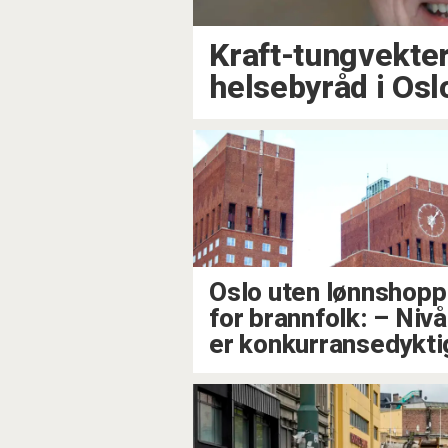
Kraft-tungvekter
helsebyråd i Osl
Oslo uten lønnshopp
for brannfolk: – Niv
er konkurransedykti