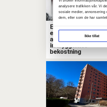
Vi bruker informasjonskapsler
analysere trafikken vår. Vi 
sosiale medier, annonsering 
dem, eller som de har samlet
Et milliard-
eksperiment på
Ikke tillat
ansattes og
innbyggernes
bekostning