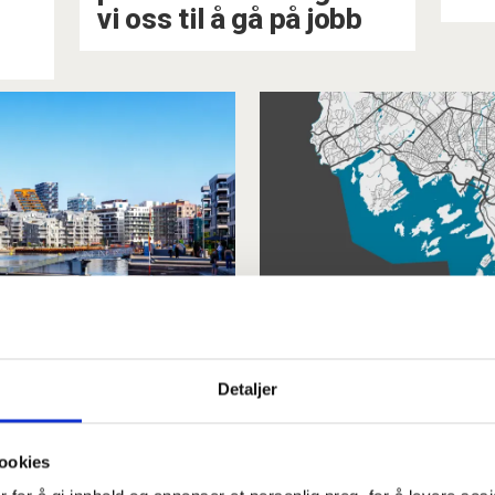
vi oss til å gå på jobb
gar ved
Vi må endre O
utfordringen
Detaljer
ookies