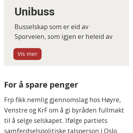
Unibuss
Busselskap som er eid av
Sporveien, som igjen er heleid av
Oslo kommune.
Et av landets største busselskap
med rundt 1300 ansatte.
For å spare penger
Kjører mellom 60 og 70 prosent av
rutetrafikken i Oslo. I tillegg driver
Frp fikk nemlig gjennomslag hos Høyre,
selskapet turtrafikk gjennom
Venstre og KrF om å gi byråden fullmakt
datterselskapet Unibuss Express.
til å selge selskapet. Ifølge partiets
samferdselspolitiske talsperson i Oslo,