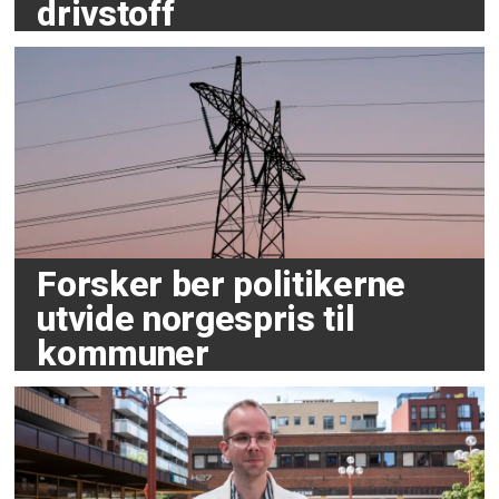
drivstoff
Forsker ber politikerne
utvide norgespris til
kommuner