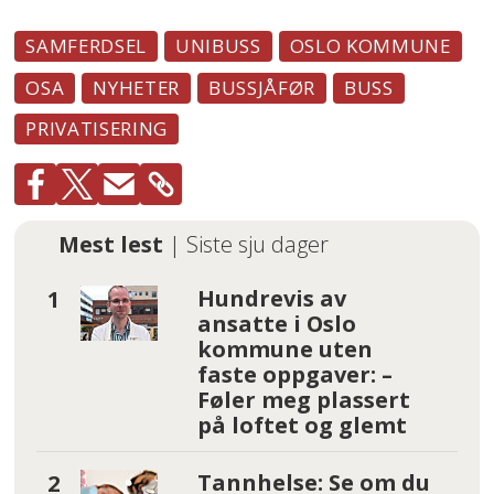
SAMFERDSEL
UNIBUSS
OSLO KOMMUNE
OSA
NYHETER
BUSSJÅFØR
BUSS
PRIVATISERING
Mest lest
| Siste sju dager
Hundrevis av
ansatte i Oslo
kommune uten
faste oppgaver: –
Føler meg plassert
på loftet og glemt
Tannhelse: Se om du