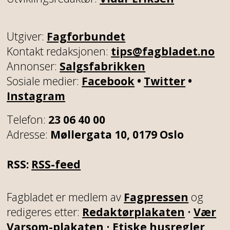
Utgiver:
Fagforbundet
Kontakt redaksjonen:
tips@fagbladet.no
Annonser:
Salgsfabrikken
Sosiale medier:
Facebook
•
Twitter
•
Instagram
Telefon:
23 06 40 00
Adresse:
Møllergata 10, 0179 Oslo
RSS:
RSS-feed
Fagbladet er medlem av
Fagpressen
og
redigeres etter:
Redaktørplakaten
•
Vær
Varsom-plakaten
•
Etiske husregler