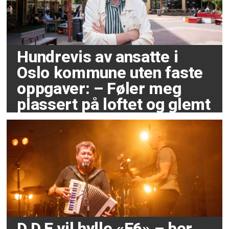
Hundrevis av ansatte i
Oslo kommune uten faste
oppgaver: – Føler meg
plassert på loftet og glemt
D.D.E vil hylle «E6» – ber