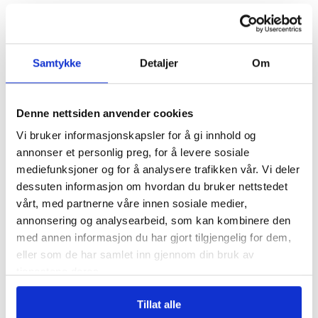
venne seg til en ny ledelse, som skal
bygge tillit på nytt og samtidig sette seg
inn i nye busser og nye ruter. Det tar
Samtykke
Detaljer
Om
gjerne et halvt års tid, sier hun.
Denne nettsiden anvender cookies
Kommer til å følge med
Vi bruker informasjonskapsler for å gi innhold og
annonser et personlig preg, for å levere sosiale
Når et flertall i bystyret vil bli kvitt det
mediefunksjoner og for å analysere trafikken vår. Vi deler
offentlig eide selskapet, så er det tid for å
dessuten informasjon om hvordan du bruker nettstedet
vårt, med partnerne våre innen sosiale medier,
følge med – uansett hvor usannsynlig et
annonsering og analysearbeid, som kan kombinere den
salg ser ut i dag.
med annen informasjon du har gjort tilgjengelig for dem,
eller som de har samlet inn gjennom din bruk av
tjenestene deres.
– Det er et faresignal, sier Sauge.
Tillat alle