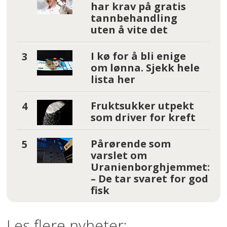
har krav på gratis
tannbehandling
uten å vite det
I kø for å bli enige
om lønna. Sjekk hele
lista her
Fruktsukker utpekt
som driver for kreft
Pårørende som
varslet om
Uranienborghjemmet:
– De tar svaret for god
fisk
Les flere nyheter: