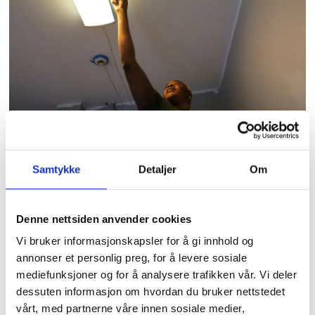
Dette inneheld no 20 tiltak som
viser nokre av dei viktigaste grepa
vi gjer i Oslo kommune. Dei ulike
tiltaka fungerer kvar for seg,
nokre verkar saman, og dei fyller
ulike roller for forskjellige barn og
unge.
UVISS:
Jospehine Obasogie har jobba ved
Samtykke
Detaljer
Om
APRO i ti år og er medlem i Fagforbundet. Det
er ikkje avklart om ho og dei andre kollegane
Denne nettsiden anvender cookies
vil få ein ny jobb ein annan stad i kommunen.
Vi bruker informasjonskapsler for å gi innhold og
Foto: Øystein Windstad
annonser et personlig preg, for å levere sosiale
mediefunksjoner og for å analysere trafikken vår. Vi deler
– Ei gjennomsnittleg byggmeisterbedrift i
dessuten informasjon om hvordan du bruker nettstedet
vårt, med partnerne våre innen sosiale medier,