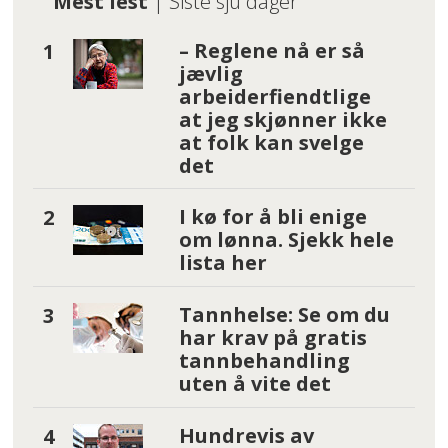
Mest lest
| Siste sju dager
– Reglene nå er så
jævlig
arbeiderfiendtlige
at jeg skjønner ikke
at folk kan svelge
det
I kø for å bli enige
om lønna. Sjekk hele
lista her
Tannhelse: Se om du
har krav på gratis
tannbehandling
uten å vite det
Hundrevis av