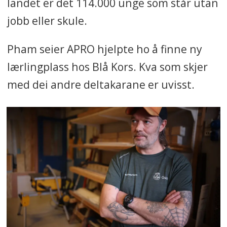
landet er det 114.000 unge som står utan
ein føretaksleiar i APRO.
jobb eller skule.
Legg ned drifta i mars.
Pham seier APRO hjelpte ho å finne ny
lærlingplass hos Blå Kors. Kva som skjer
med dei andre deltakarane er uvisst.