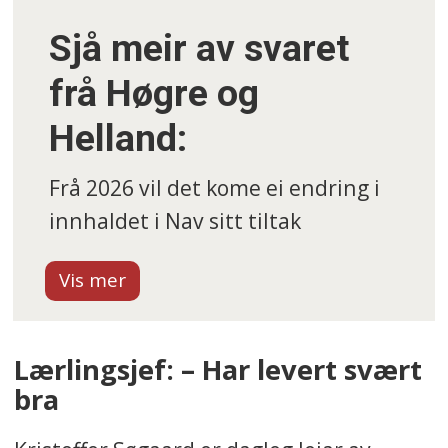
Sjå meir av svaret
frå Høgre og
Helland:
Frå 2026 vil det kome ei endring i
innhaldet i Nav sitt tiltak
Arbeidsførebuande trening (AFT).
Det blir fleire moglegheiter for
formell opplæring, og det kan
tilbydast lærlingløp medan ein er i
Lærlingsjef: – Har levert svært
AFT. Dette gjer innhaldet i tiltaket
bra
endå meir likt det som har vore