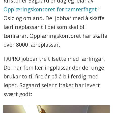
Kristoffer Søgaard er dagleg leiar av
tilbydd i APRO, og i den
Opplæringskontoret for tømrerfaget
i
økonomiske situasjonen
kommunen er i no, er det ikkje
Oslo og omland. Dei jobbar med å skaffe
rom for å tilby to tilnærma like
lærlingplassar til dei som skal bli
tiltak.
tømrarar. Opplæringskontoret har skaffa
over 8000 læreplassar.
Aldri før har det vorte brukt meir
midlar på utanforskap blant unge
I APRO jobbar tre tilsette med lærlingar.
enn med dette byrådet. Sidan vi
Dei har fem lærlingplassar der dei unge
tok over hausten 2023, har vi
brukar to til fire år på å bli ferdig med
utvikla den sterkaste verktøykassa
løpet. Søgaard seier tiltaket har levert
i Noreg for å førebyggje
svært godt:
utanforskap blant unge, mellom
anna gjennom hovudstadsløftet.