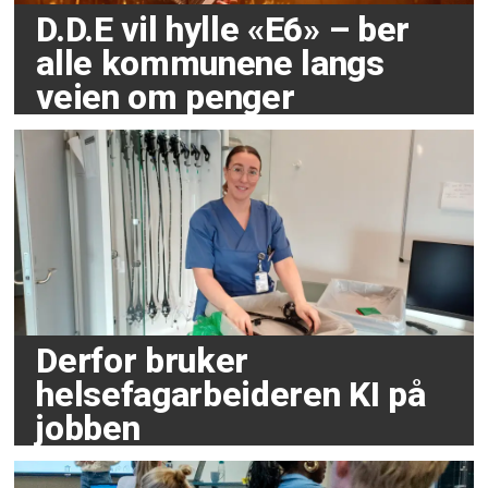
D.D.E vil hylle «E6» – ber
alle kommunene langs
veien om penger
Derfor bruker
helsefagarbeideren KI på
jobben