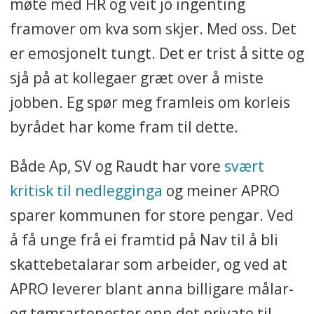
møte med HR og veit jo ingenting
framover om kva som skjer. Med oss. Det
er emosjonelt tungt. Det er trist å sitte og
sjå på at kollegaer græt over å miste
jobben. Eg spør meg framleis om korleis
byrådet har kome fram til dette.
Både Ap, SV og Raudt har vore
svært
kritisk til nedlegginga
og meiner APRO
sparer kommunen for store pengar. Ved
å få unge frå ei framtid på Nav til å bli
skattebetalarar som arbeider, og ved at
APRO leverer blant anna billigare målar-
og tømrartenester enn det private til