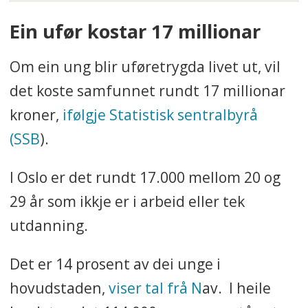
tømrar, vedlikehald og
Ein ufør kostar 17 millionar
vaktmeister-tenester for Oslo
kommune.
Om ein ung blir uføretrygda livet ut, vil
det koste samfunnet rundt 17 millionar
Har i dag lærlingplassar til fire
kroner,
ifølgje Statistisk sentralbyrå
tømrarar og ein målar
(SSB
).
I tillegg kjem mellom fem og sju
I Oslo er det rundt 17.000 mellom 20 og
tiltaksplassar som jobbar med
29 år som ikkje er i arbeid eller tek
alt frå vedlikehald til
utdanning.
grøntarbeid.
Det er 14 prosent av dei unge i
I tillegg til dei ti unge vaksne,
hovudstaden,
viser tal frå N
av. I heile
jobbar det tre arbeidsleiarar og