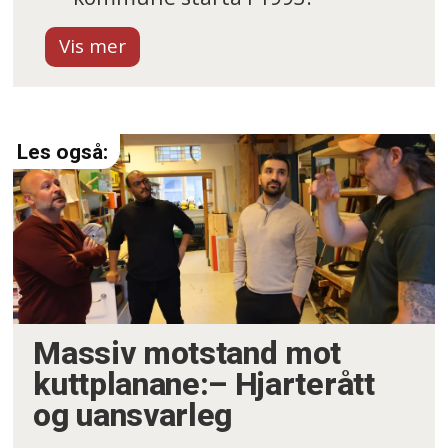
Godkjent lærebedrift innan
maling og tømring.
Består av ei målargruppe,
tømrargruppe og ei
vedlikehaldsgruppe.
Har lågterskeltilbod til unge
som slit med rus, psykisk uhelse
og funksjonsnedsetting blant
Massiv motstand mot
anna.
kuttplanane:– Hjarterått
og uansvarleg
Gjer hundrevis av målar,