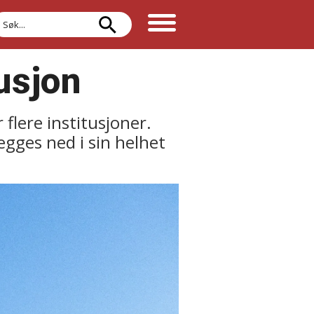
øk
usjon
flere institusjoner.
gges ned i sin helhet