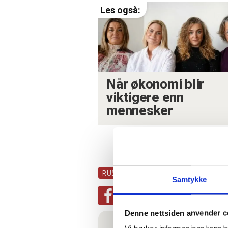
Når økonomi blir
viktigere enn
mennesker
RUSBEHANDLING
OSLO
OSLO 
Samtykke
Denne nettsiden anvender c
Mest lest
| Siste sju