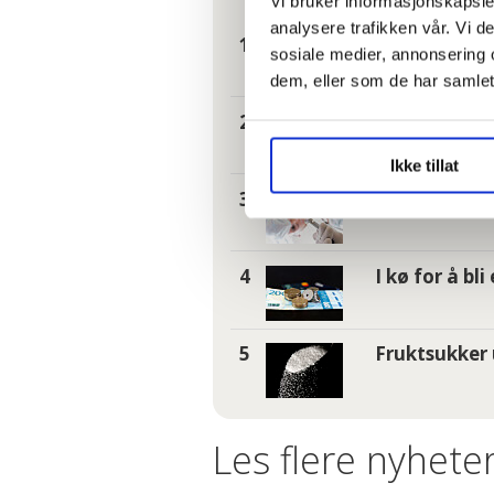
Vi bruker informasjonskapsler
analysere trafikken vår. Vi 
– Reglene nå 
sosiale medier, annonsering 
dem, eller som de har samlet
Hundrevis av
og glemt
Ikke tillat
Tannhelse: S
I kø for å bl
Fruktsukker 
Les flere nyheter