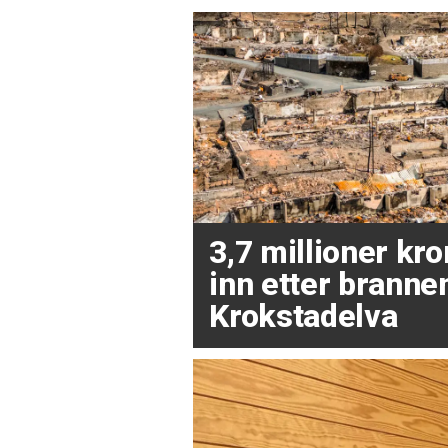
3,7 millioner kr
inn etter brannen
Krokstadelva