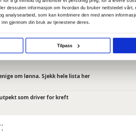
 for å gi innhold og annonser et personlig preg, for å levere sos
deler dessuten informasjon om hvordan du bruker nettstedet vårt,
er så jævlig arbeiderfiendtlige at jeg skjønner ikke a
og analysearbeid, som kan kombinere den med annen informasjon d
 inn gjennom din bruk av tjenestene deres.
 ansatte i Oslo kommune uten faste oppgaver: – Føle
Tilpass
e om du har krav på gratis tannbehandling uten å vit
i enige om lønna. Sjekk hele lista her
utpekt som driver for kreft
: