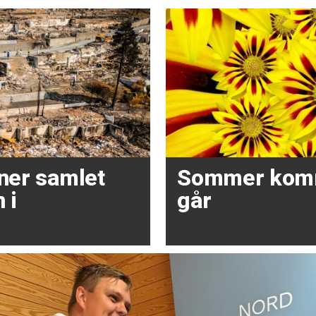
oner samlet
Sommer kom
 i
går