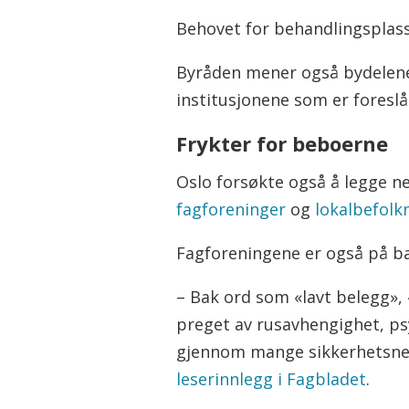
Behovet for behandlingsplasse
Byråden mener også bydelene
institusjonene som er foreslå
Frykter for beboerne
Oslo forsøkte også å legge n
fagforeninger
og
lokalbefolk
Fagforeningene er også på b
– Bak ord som «lavt belegg»,
preget av rusavhengighet, ps
gjennom mange sikkerhetsnett
leserinnlegg i Fagbladet
.