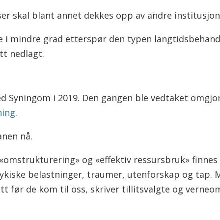
r skal blant annet dekkes opp av andre institusjoner
 i mindre grad etterspør den typen langtidsbehand
tt nedlagt.
ed Syningom i 2019. Den gangen ble vedtaket omgjor
ning
.
anen nå.
 «omstrukturering» og «effektiv ressursbruk» finne
ykiske belastninger, traumer, utenforskap og tap. 
 før de kom til oss, skriver tillitsvalgte og vern