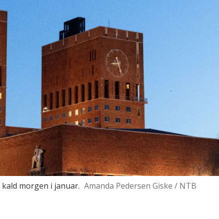
 kald morgen i januar.
Amanda Pedersen Giske / NTB