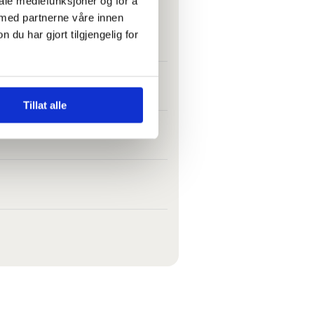
iale mediefunksjoner og for å
 med partnerne våre innen
t folk kan svelge det
u har gjort tilgjengelig for
r meg plassert på loftet
Tillat alle
e det