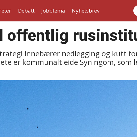
heter
Debatt
Jobbtema
Nyhetsbrev
S
 offentlig rusinstit
rategi innebærer nedlegging og kutt for 
ete er kommunalt eide Syningom, som le