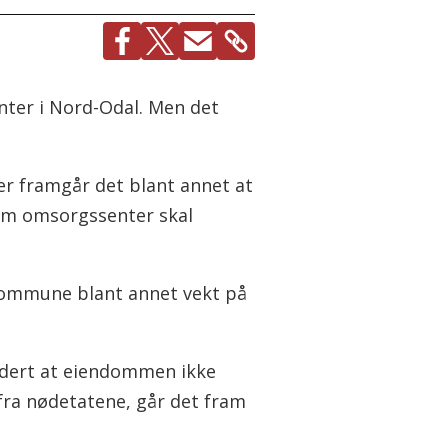
nter i Nord-Odal. Men det
Her framgår det blant annet at
om omsorgssenter skal
 kommune blant annet vekt på
urdert at eiendommen ikke
 fra nødetatene, går det fram