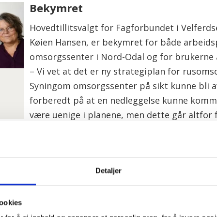
Bekymret
Hovedtillitsvalgt for Fagforbundet i Velferd
Køien Hansen, er bekymret for både arbeid
omsorgssenter i Nord-Odal og for brukerne 
– Vi vet at det er ny strategiplan for rusom
Syningom omsorgssenter på sikt kunne bli av
forberedt på at en nedleggelse kunne komme 
være uenige i planene, men dette går altfor fo
Glåmdalen.
KOMMUNE
RUS
NYHETER
Detaljer
ookies
 dager