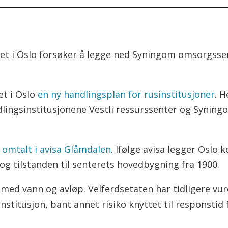
det i Oslo forsøker å legge ned Syningom omsorgsse
et i Oslo
en ny handlingsplan for rusinstitusjoner
. 
ingsinstitusjonene Vestli ressurssenter og Syning
r
omtalt i avisa Glåmdalen
. Ifølge avisa legger Oslo
og tilstanden til senterets hovedbygning fra 1900.
er med vann og avløp. Velferdsetaten har tidligere v
nstitusjon, bant annet risiko knyttet til responstid