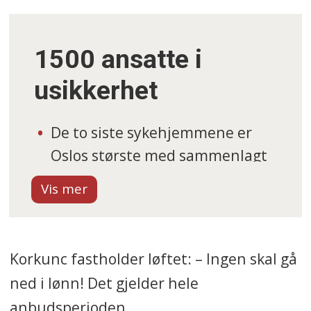
1500 ansatte i
usikkerhet
De to siste sykehjemmene er
Oslos største med sammenlagt
mer enn 600 ansatte.
De fire sykehjemmene som ble
overdratt til private aktører i
Korkunc fastholder løftet: – Ingen skal gå
fjor, har til sammen rundt 900
ned i lønn! Det gjelder hele
ansatte.
anbudsperioden.