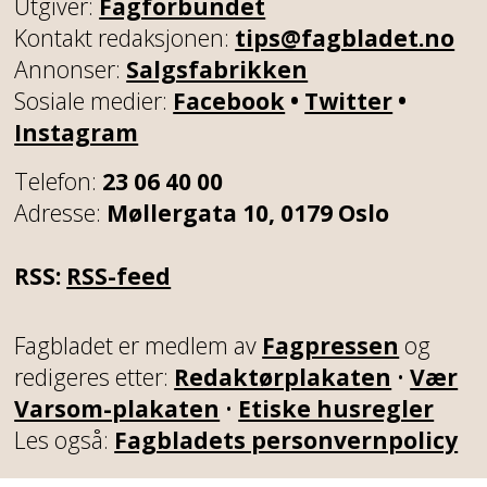
Utgiver:
Fagforbundet
Kontakt redaksjonen:
tips@fagbladet.no
Annonser:
Salgsfabrikken
Sosiale medier:
Facebook
•
Twitter
•
Instagram
Telefon:
23 06 40 00
Adresse:
Møllergata 10, 0179 Oslo
RSS:
RSS-feed
Fagbladet er medlem av
Fagpressen
og
redigeres etter:
Redaktørplakaten
•
Vær
Varsom-plakaten
•
Etiske husregler
Les også:
Fagbladets personvernpolicy