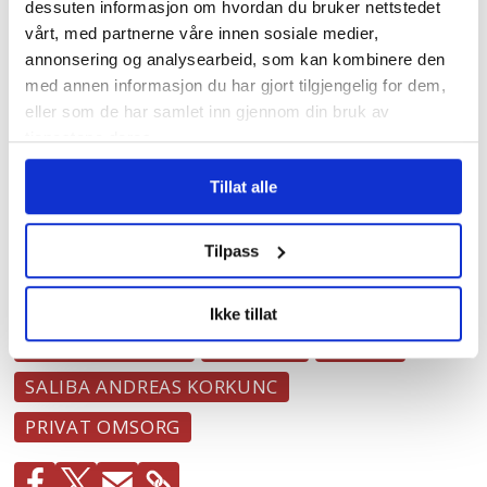
dessuten informasjon om hvordan du bruker nettstedet
og 120.00 kroner i lønn.
vårt, med partnerne våre innen sosiale medier,
annonsering og analysearbeid, som kan kombinere den
med annen informasjon du har gjort tilgjengelig for dem,
Garantien fra helsebyråd Korkunc gjelder
eller som de har samlet inn gjennom din bruk av
ikke framtidig lønnsutvikling, men at de
tjenestene deres.
ikke skal få lavere lønn enn på
Tillat alle
tidspunktet for overtakelse.
Tilpass
PRIVATISERING
SYKEHJEM
Ikke tillat
OSLO KOMMUNE
NYHETER
ANBUD
SALIBA ANDREAS KORKUNC
PRIVAT OMSORG