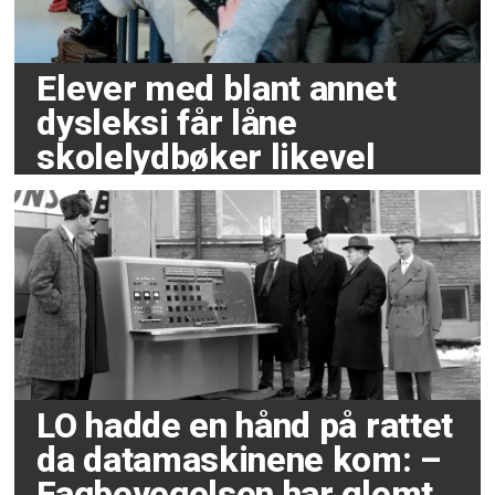
Elever med blant annet
dysleksi får låne
skolelydbøker likevel
LO hadde en hånd på rattet
da datamaskinene kom: –
Fagbevegelsen har glemt