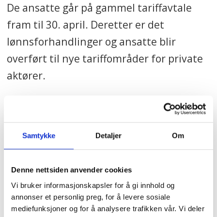
De ansatte går på gammel tariffavtale
fram til 30. april. Deretter er det
lønnsforhandlinger og ansatte blir
overført til nye tariffområder for private
aktører.
– Det første tapet blir tilleggene. De er
for det meste dårligere, sier Follerås.
Samtykke
Detaljer
Om
Da sykehjemmene ble tatt tilbake i
egenregi av forrige byråd, hadde de
Denne nettsiden anvender cookies
ansatte sakket alvorlig akterut i
Vi bruker informasjonskapsler for å gi innhold og
lønnsutvikling. Fagforbundets
annonser et personlig preg, for å levere sosiale
mediefunksjoner og for å analysere trafikken vår. Vi deler
medlemmer gikk opp med mellom 60.000