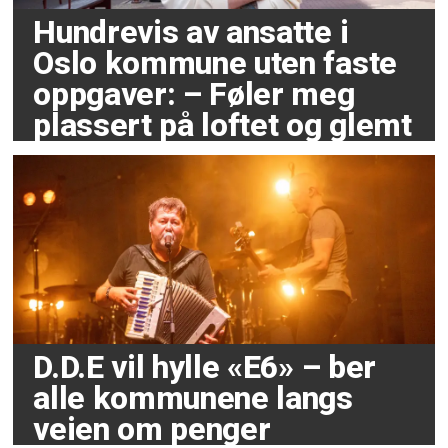
Hundrevis av ansatte i
Oslo kommune uten faste
oppgaver: – Føler meg
plassert på loftet og glemt
D.D.E vil hylle «E6» – ber
alle kommunene langs
veien om penger