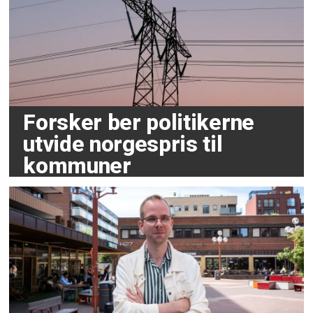
Forsker ber politikerne
utvide norgespris til
kommuner