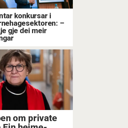
ntar konkursar i
rnehagesektoren: –⁠
je gje dei meir
ngar
en om private
⁠ Ein heime-