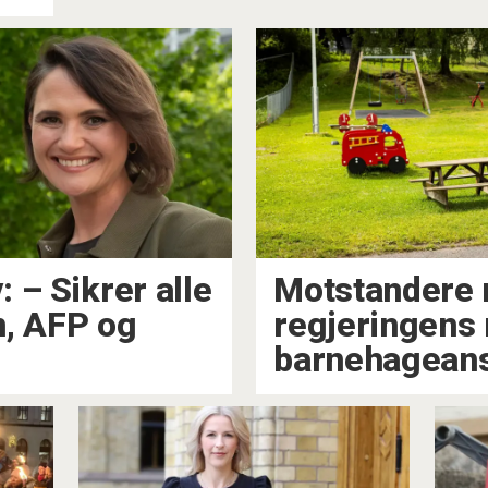
–⁠ Sikrer alle
Motstandere 
n, AFP og
regjeringens 
barnehageans