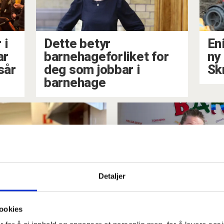
 i
Dette betyr
En
ar
barnehageforliket for
ny
sår
deg som jobbar i
Skr
barnehage
Detaljer
ookies
ommunale
Barnehage te