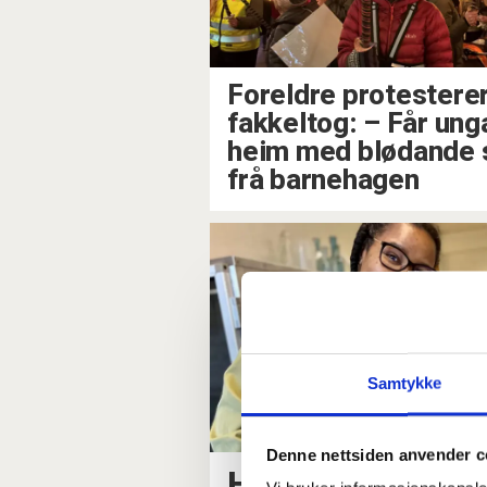
Foreldre protesterer
fakkeltog: –⁠ Får ung
heim med blødande 
frå barnehagen
Samtykke
Denne nettsiden anvender c
Her skal alle k