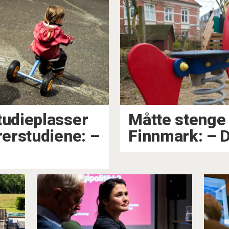
udieplasser
Måtte stenge
rstudiene: –⁠
Finnmark: –⁠ D