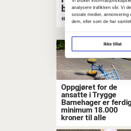
Vi bruker informasjonskapsler
barnehager få s
analysere trafikken vår. Vi 
sosiale medier, annonsering 
«kokk»
dem, eller som de har samlet
Ikke tillat
Oppgjøret for de
ansatte i Trygge
Barnehager er ferdig
minimum 18.000
kroner til alle