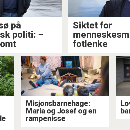
sø på
Siktet for
sk politi: –
menneskesmu
somt
fotlenke
Misjonsbarnehage:
Lov
Maria og Josef og en
ba
le
rampenisse