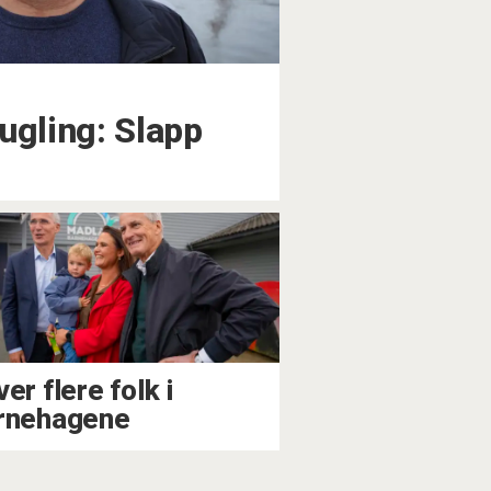
gling: Slapp
er flere folk i
rnehagene