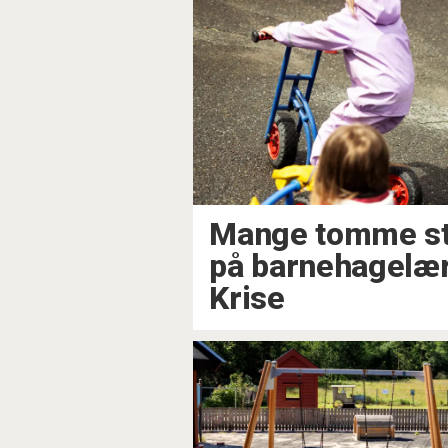
Mange tomme st
på barnehagelære
Krise