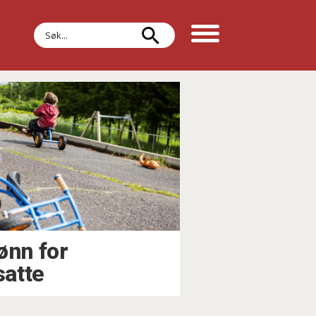
Søk
ønn for
atte