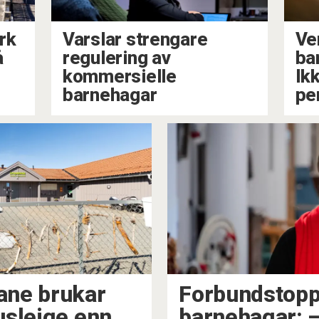
rk
Varslar strengare
Ve
å
regulering av
ba
kommersielle
Ikk
barnehagar
pe
ane brukar
Forbundstopp
usleige enn
barnehagar: –