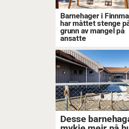
Barnehager i Finnma
har måttet stenge p
grunn av mangel på
ansatte
Desse barnehag
mykje meir på h