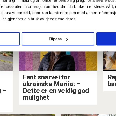
 for å gi innhold og annonser et personlig preg, for å levere sos
in egen
sekstimersdag
deler dessuten informasjon om hvordan du bruker nettstedet vårt,
og analysearbeid, som kan kombinere den med annen informasjon d
mer motivasjo
 inn gjennom din bruk av tjenestene deres.
jobb
Tilpass
Fant snarvei for
Rap
ukrainske Mariia: –⁠
ba
 –⁠
Dette er en veldig god
mulighet