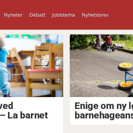
Nyheter
Debatt
Jobbtema
Nyhetsbrev
 ved
Enige om ny l
– La barnet
barnehageans