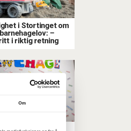
ighet i Stortinget om
 barnehagelov: –⁠
itt i riktig retning
Om
ster