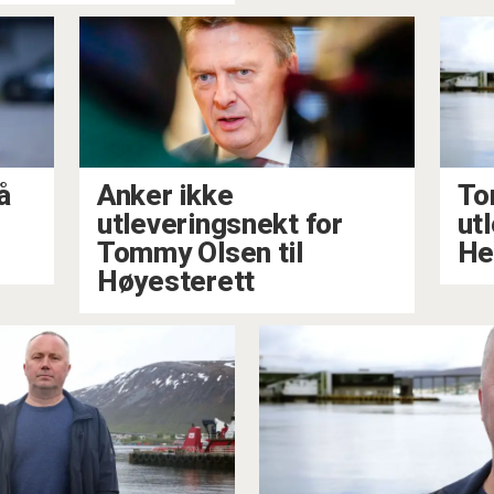
å
Anker ikke
To
utleveringsnekt for
utl
Tommy Olsen til
He
Høyesterett