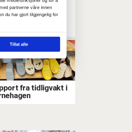
iale mediefunksjoner og for å
: –⁠ Gir meg
 med partnerne våre innen
u har gjort tilgjengelig for
n til å gå på
Tillat alle
port fra tidligvakt i
rnehagen