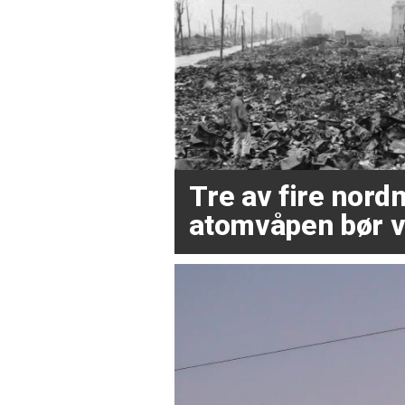
Tre av fire nor
atomvåpen bør v