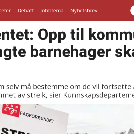
heter
Debatt
Jobbtema
Nyhetsbrev
S
ntet: Opp til kom
ngte barnehager ska
elv må bestemme om de vil fortsette å g
met av streik, sier Kunnskapsdepartem