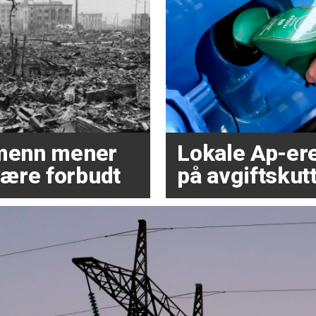
dmenn mener
Lokale Ap-ere 
ære forbudt
på avgiftskutt