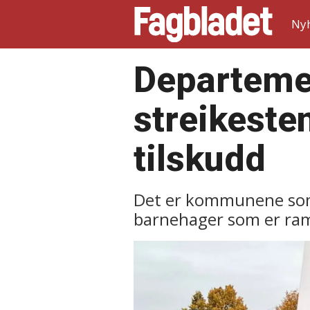
Ny
Departeme
streikeste
tilskudd
Det er kommunene som s
barnehager som er ram