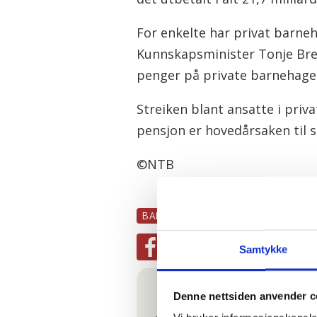
For enkelte har privat barneha
Kunnskapsminister Tonje Bre
penger på private barnehage
Streiken blant ansatte i priv
pensjon er hovedårsaken til s
©NTB
BARNEHAGE
PRIVATE BARNEHAGE
Samtykke
Mest lest
| Siste sju
Denne nettsiden anvender c