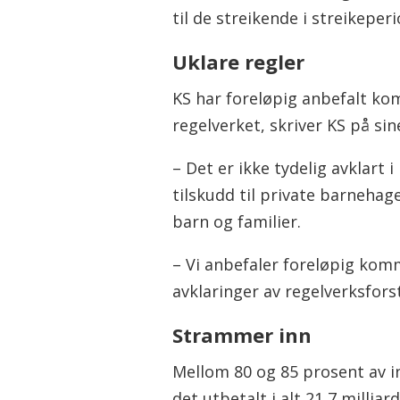
til de streikende i streikeper
Uklare regler
KS har foreløpig anbefalt ko
regelverket, skriver KS på si
– Det er ikke tydelig avklart 
tilskudd til private barnehage
barn og familier.
– Vi anbefaler foreløpig kom
avklaringer av regelverksfors
Strammer inn
Mellom 80 og 85 prosent av i
det utbetalt i alt 21,7 millia