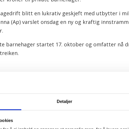
gedrift blitt en lukrativ geskjeft med utbytter i mil
nna (Ap) varslet onsdag en ny og kraftig innstramm
r.
ate barnehager startet 17. oktober og omfatter nå d
treiken.
R
PENSJON
NYHETER
BARNEHAGER
BARNEHAGELÆRER
Detaljer
 dager
ookies