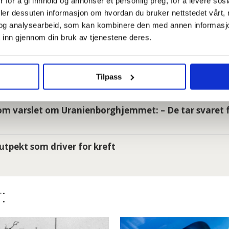
 for å gi innhold og annonser et personlig preg, for å levere sos
er så jævlig arbeiderfiendtlige at jeg skjønner ikke a
deler dessuten informasjon om hvordan du bruker nettstedet vårt,
og analysearbeid, som kan kombinere den med annen informasjon d
i enige om lønna. Sjekk hele lista her
 inn gjennom din bruk av tjenestene deres.
e om du har krav på gratis tannbehandling uten å vit
Tilpass
m varslet om Uranienborghjemmet: – De tar svaret f
utpekt som driver for kreft
: