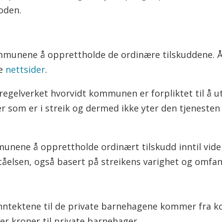
ioden.
mmunene å opprettholde de ordinære tilskuddene. År
ne
nettsider
.
i regelverket hvorvidt kommunen er forpliktet til å u
r som er i streik og dermed ikke yter den tjenesten de
munene å opprettholde ordinært tilskudd inntil vide
tåelsen, også basert på streikens varighet og omfan
nntektene til de private barnehagene kommer fra ko
rder kroner til private barnehager.