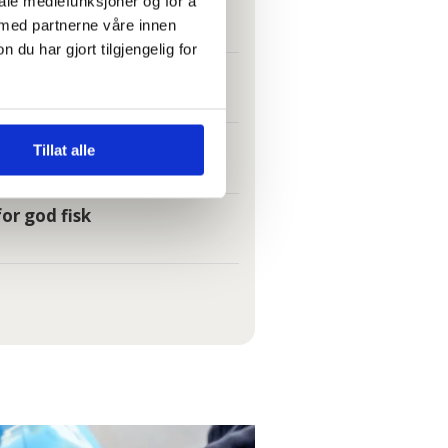
iale mediefunksjoner og for å
t folk kan svelge det
 med partnerne våre innen
u har gjort tilgjengelig for
e det
Tillat alle
or god fisk