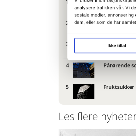
Vi bruker informasjonskapsler
– Reglene nå 
analysere trafikken vår. Vi 
sosiale medier, annonsering 
I kø for å bl
dem, eller som de har samlet
Tannhelse: S
Ikke tillat
Pårørende so
Fruktsukker 
Les flere nyheter