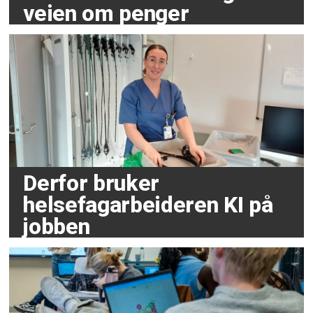
veien om penger
Derfor bruker
helsefagarbeideren KI på
jobben