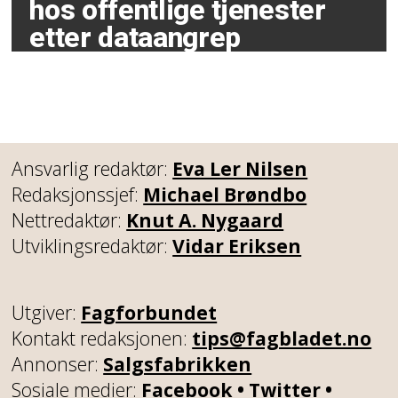
hos offentlige tjenester
etter dataangrep
Ansvarlig redaktør:
Eva Ler Nilsen
Redaksjonssjef:
Michael Brøndbo
Nettredaktør:
Knut A. Nygaard
Utviklingsredaktør:
Vidar Eriksen
Utgiver:
Fagforbundet
Kontakt redaksjonen:
tips@fagbladet.no
Annonser:
Salgsfabrikken
Sosiale medier:
Facebook
•
Twitter
•