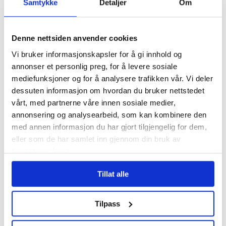
Samtykke
Detaljer
Om
Føler meg plassert
på loftet og glemt
Denne nettsiden anvender cookies
Pårørende som
varslet om
Vi bruker informasjonskapsler for å gi innhold og
Uranienborghjemmet:
annonser et personlig preg, for å levere sosiale
– De tar svaret for god
mediefunksjoner og for å analysere trafikken vår. Vi deler
fisk
dessuten informasjon om hvordan du bruker nettstedet
vårt, med partnerne våre innen sosiale medier,
annonsering og analysearbeid, som kan kombinere den
Les flere nyheter:
med annen informasjon du har gjort tilgjengelig for dem,
eller som de har samlet inn gjennom din bruk av
tjenestene deres.
Tillat alle
Tilpass