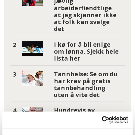
jævlig
arbeiderfiendtlige
at jeg skjønner ikke
at folk kan svelge
det
I kø for å bli enige
om lønna. Sjekk hele
lista her
Tannhelse: Se om du
har krav på gratis
tannbehandling
uten å vite det
Hundrevis av
ansatte i Oslo
kommune uten
faste oppgaver: –