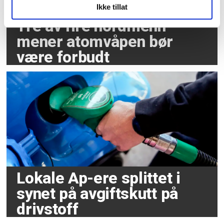
Ikke tillat
Tre av fire nordmenn
mener atomvåpen bør
være forbudt
Lokale Ap-ere splittet i
synet på avgiftskutt på
drivstoff