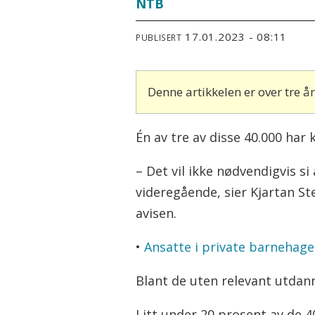
NTB
17.01.2023 - 08:11
PUBLISERT
Denne artikkelen er over tre 
Én av tre av disse 40.000 har 
– Det vil ikke nødvendigvis si
videregående, sier Kjartan Ste
avisen.
•
Ansatte i private barnehager
Blant de uten relevant utdan
Litt under 20 prosent av de 4