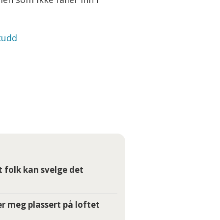
kudd
t folk kan svelge det
r meg plassert på loftet