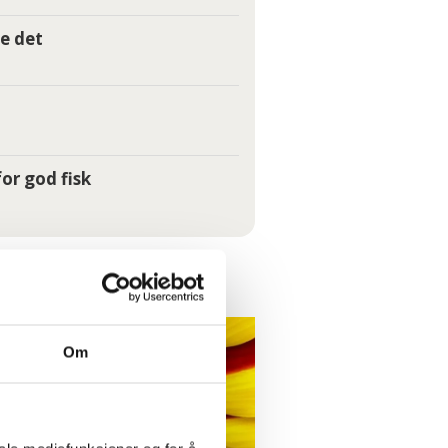
e det
or god fisk
Om