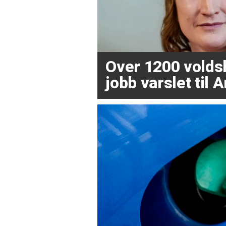
Over 1200 volds
jobb varslet til 