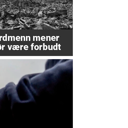
nordmenn mener
r være forbudt