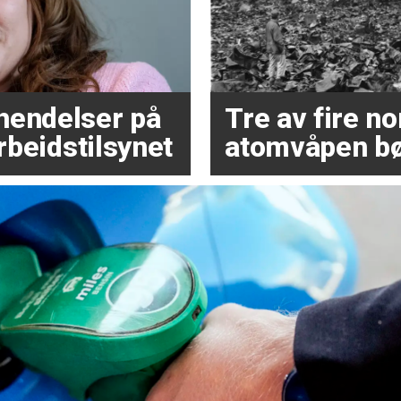
hendelser på
Tre av fire 
Arbeidstilsynet
atomvåpen bø