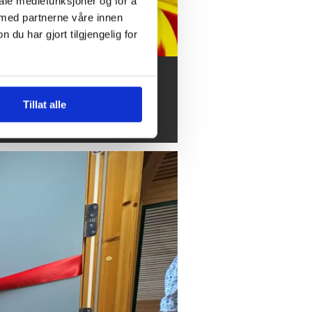
iale mediefunksjoner og for å
 med partnerne våre innen
u har gjort tilgjengelig for
mer, sommer
Tillat alle