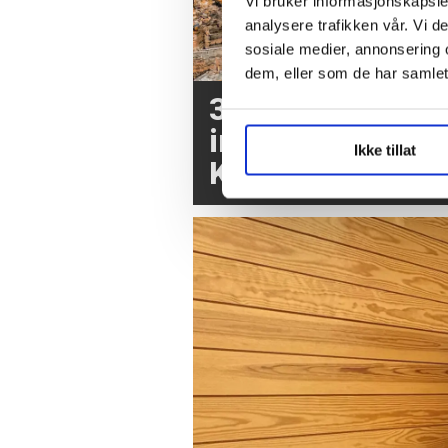
Vi bruker informasjonskapsler
analysere trafikken vår. Vi 
sosiale medier, annonsering 
dem, eller som de har samlet
3,7 millioner kr
inn etter brannen
Ikke tillat
Krokstadelva