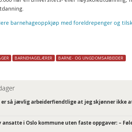
utdanning.
nsiere barnehageoppkjøp med foreldrepenger og tils
AGER
BARNEHAGELÆRER
BARNE- OG UNGDOMSARBEIDER
 dager
er så jævlig arbeiderfiendtlige at jeg skjønner ikke a
 ansatte i Oslo kommune uten faste oppgaver: – Føle