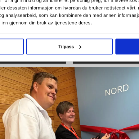
 for å gi innhold og annonser et personlig preg, for å levere sos
deler dessuten informasjon om hvordan du bruker nettstedet vårt,
og analysearbeid, som kan kombinere den med annen informasjon d
 inn gjennom din bruk av tjenestene deres.
oner samlet
Sommer kom
 i
går
Tilpass