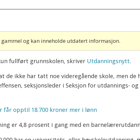
år gammel og kan inneholde utdatert informasjon.
kun fullført grunnskolen, skriver
Utdanningsnytt
.
 at de ikke har tatt noe videregående skole, men de h
ffensen, seksjonsleder i Seksjon for utdannings- og k
 får opptil 18.700 kroner mer i lønn
ning er 4,8 prosent i gang med en barnelærerutdann
0.000 har en universitets- eller høyskoleutdanning, m