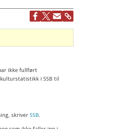
ar ikke fullført
ulturstatistikk i SSB til
ing, skriver
SSB
.
en som ikke faller inn i