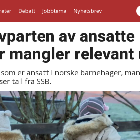
heter
Debatt
Jobbtema
Nyhetsbrev
S
vparten av ansatte 
 mangler relevant
som er ansatt i norske barnehager, man
er tall fra SSB.