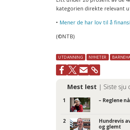
kategorien direkte relevant 
•
Mener de har lov til å fina
(©NTB)
UTDANNING
NYHETER
BARNEH
Mest lest
| Siste sju
– Reglene nå 
Hundrevis av
og glemt