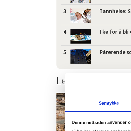
Tannhelse: S
I kø for å bl
Pårørende so
Les flere nyheter
Samtykke
Denne nettsiden anvender c