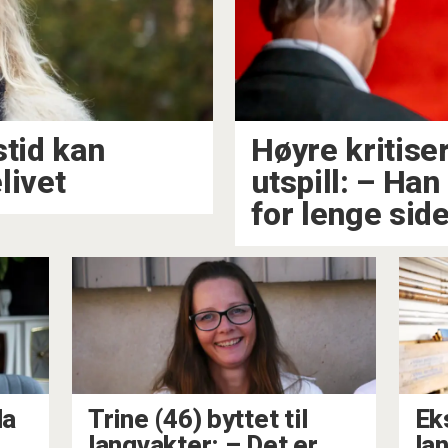
stid kan
Høyre kritiser
livet
utspill: – Han
for lenge sid
da
Trine (46) byttet til
Ek
langvakter: – Det er
la