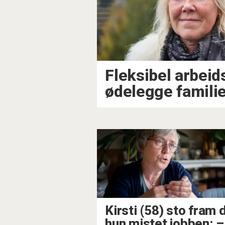
Fleksibel arbeid
ødelegge familie
Kirsti (58) sto fram 
hun mistet jobben: –