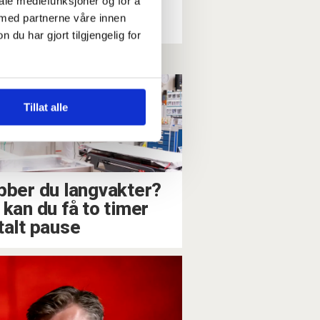
iale mediefunksjoner og for å
 men EU sa ja
 med partnerne våre innen
u har gjort tilgjengelig for
Tillat alle
bber du langvakter?
 kan du få to timer
talt pause