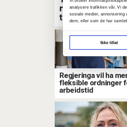
Vi bruker informasjonskapsler
retten. Da domme
analysere trafikken vår. Vi 
sosiale medier, annonsering 
tillitsvalgte sag
dem, eller som de har samlet
Ikke tillat
Regjeringa vil ha me
fleksible ordninger f
arbeidstid