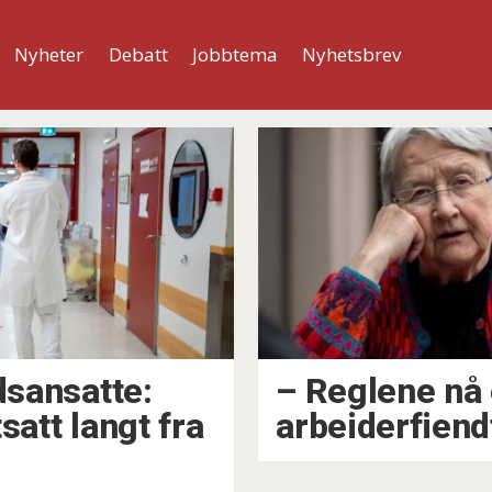
Nyheter
Debatt
Jobbtema
Nyhetsbrev
dsansatte:
– Reglene nå 
satt langt fra
arbeiderfiend