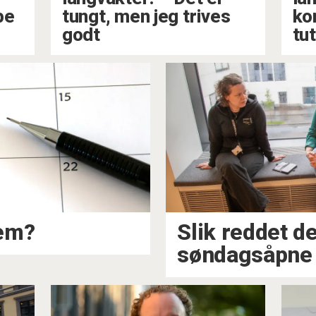
pe
tungt, men jeg trives
ko
godt
tut
vem?
Slik reddet d
søndagsåpne 