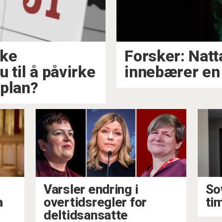
lke
Forsker: Natt
 til å påvirke
innebærer en 
splan?
Varsler endring i
So
a
overtidsregler for
ti
deltidsansatte