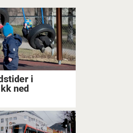
stider i
ikk ned