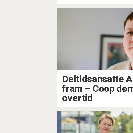
Deltidsansatte A
fram – Coop dømt
overtid