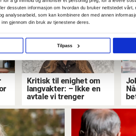
 for å gi innhold og annonser et personlig preg, for å levere sos
n falt, hadde
Norge sa nei,
deler dessuten informasjon om hvordan du bruker nettstedet vårt,
og analysearbeid, som kan kombinere den med annen informasjon d
t opp
 inn gjennom din bruk av tjenestene deres.
Tilpass
r
Kritisk til enighet om
Jo
or
langvakter: – Ikke en
Nå
avtale vi trenger
be