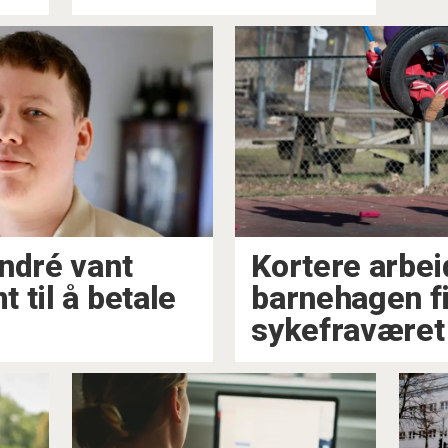
ndré vant
Kortere arbeid
 til å betale
barnehagen f
sykefraværet