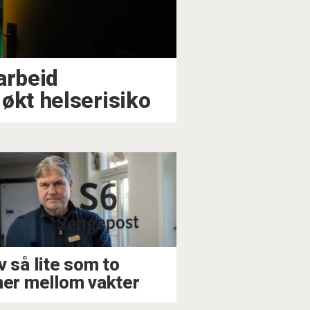
arbeid
økt helserisiko
v så lite som to
mer mellom vakter