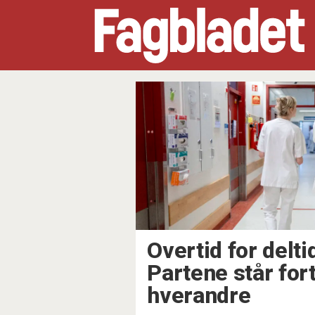
Tag:
arbeidstid
Overtid for delti
Partene står fort
hverandre