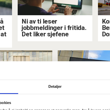
på
Ni av ti leser
Ko
et
jobbmeldinger i fritida.
Be
 at
Det liker sjefene
Do
Detaljer
ookies
ll seier i
Overtid for de