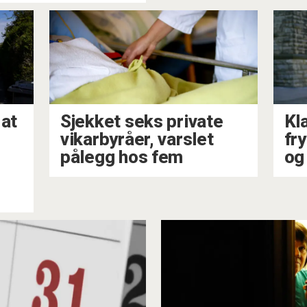
 at
Sjekket seks private
Kla
vikarbyråer, varslet
fr
pålegg hos fem
og