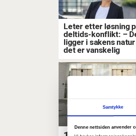
Leter etter løsning 
deltids-konflikt: – D
ligger i sakens natur
det er vanskelig
Samtykke
Denne nettsiden anvender c
18 ansatte med fu