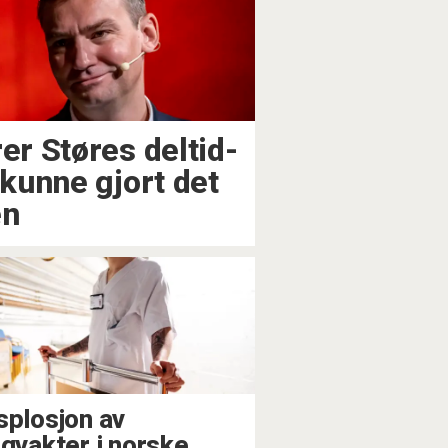
er Støres deltid-
 kunne gjort det
en
splosjon av
ngvakter i norske