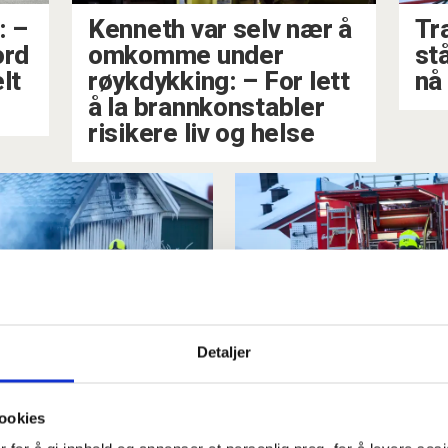
: –
Kenneth var selv nær å
Tr
ord
omkomme under
st
lt
røykdykking: – For lett
nå
å la brannkonstabler
risikere liv og helse
Detaljer
al-brannen: –
Verdal: De to
ookies
s som
brannkonstab