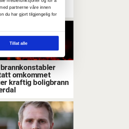
iale mediefunksjoner og for å
brannruinene
 med partnerne våre innen
u har gjort tilgjengelig for
Tillat alle
 brannkonstabler
tatt omkommet
ter kraftig boligbrann
erdal