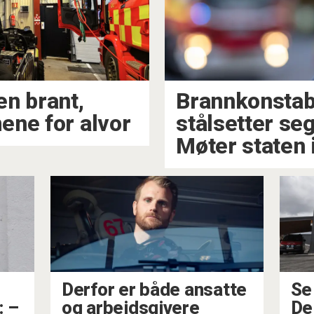
en brant,
Brannkonstab
ene for alvor
stålsetter seg
Møter staten 
Derfor er både ansatte
Se
: –
og arbeidsgivere
De 