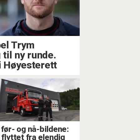
el Trym
 til ny runde.
i Høyesterett
 før- og nå-bildene:
flyttet fra elendig