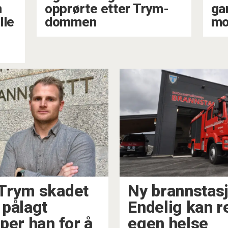
n
opprørte etter Trym-
gar
lle
dommen
mo
Trym skadet
Ny brannstasj
 pålagt
Endelig kan 
per han for å
egen helse