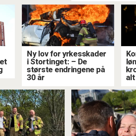
Ny lov for yrkesskader
Ko
ået
i Stortinget: – De
lø
g
største endringene på
kr
30 år
alt