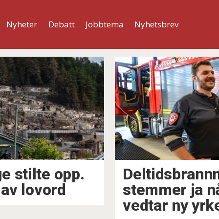
Nyheter
Debatt
Jobbtema
Nyhetsbrev
 stilte opp.
Deltidsbrann
 av lovord
stemmer ja nå
vedtar ny yr