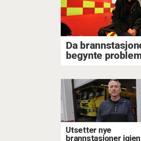
Da brannstasjon
begynte problem
Utsetter nye
brannstasjoner igjen