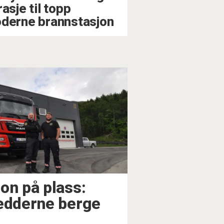
asje til topp
derne brannstasjon
on på plass:
redderne berge