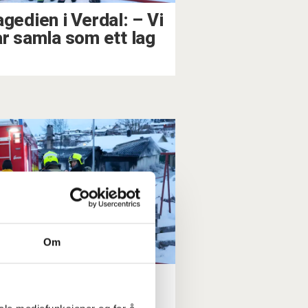
agedien i Verdal: – Vi
år samla som ett lag
Om
lene er funnet