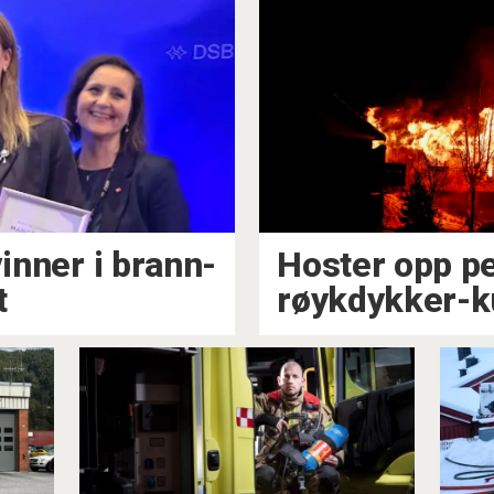
vinner i brann-
Hoster opp pe
t
røykdykker-k