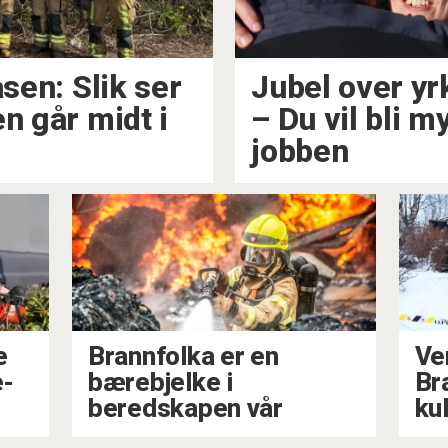
asen: Slik ser
Jubel over y
n går midt i
– Du vil bli m
jobben
e
Brannfolka er en
Ve
e-
bærebjelke i
Br
beredskapen vår
ku