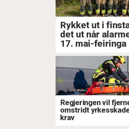
Rykket ut i finst
det ut når alarme
17. mai-feiringa
Regjeringen vil fjern
omstridt yrkesskad
krav