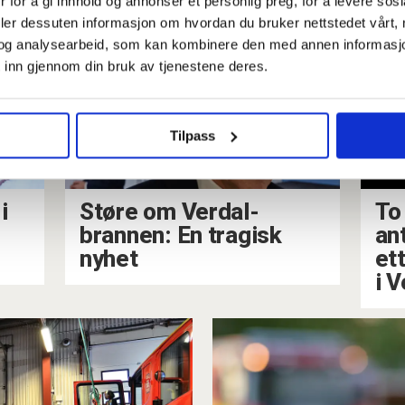
 for å gi innhold og annonser et personlig preg, for å levere sos
ktet
omkommet i 
deler dessuten informasjon om hvordan du bruker nettstedet vårt,
og analysearbeid, som kan kombinere den med annen informasjon d
 inn gjennom din bruk av tjenestene deres.
Tilpass
i
Støre om Verdal-
To
brannen: En tragisk
an
nyhet
et
i V