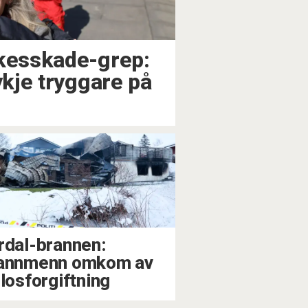
rkesskade-grep:
ykje tryggare på
rdal-brannen:
annmenn omkom av
llosforgiftning