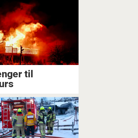
nger til
urs