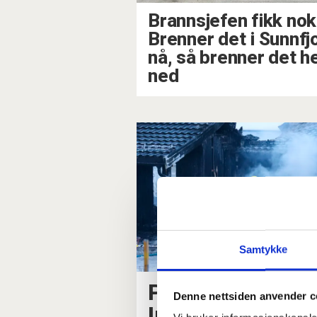
Brannsjefen fikk nok
Brenner det i Sunnfj
nå, så brenner det he
ned
Samtykke
Politiet om Verd
Denne nettsiden anvender c
Ingen har statu