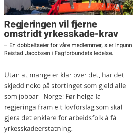
Dei nye reglane gjeld frå 01.
januar 2027.
Regjeringen vil fjerne
omstridt yrkesskade-krav
Oppsummeringa er laga med kunstig
– En dobbeltseier for våre medlemmer, sier Ingunn
intelligens og kvalitetssikra av
Reistad Jacobsen i Fagforbundets ledelse.
Fagbladet sin redaksjon.
Utan at mange er klar over det, har det
skjedd noko på stortinget som gjeld alle
som jobbar i Norge: Før helga la
regjeringa fram eit lovforslag som skal
gjera det enklare for arbeidsfolk å få
yrkesskadeerstatning.