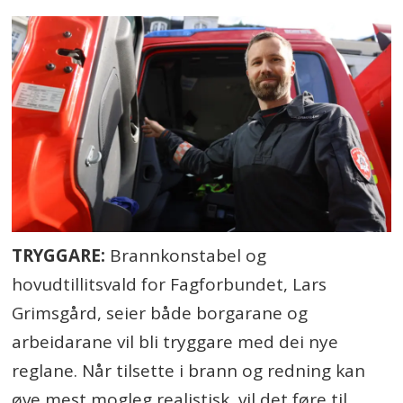
TRYGGARE:
Brannkonstabel og
hovudtillitsvald for Fagforbundet, Lars
Grimsgård, seier både borgarane og
arbeidarane vil bli tryggare med dei nye
reglane. Når tilsette i brann og redning kan
øve mest mogleg realistisk, vil det føre til