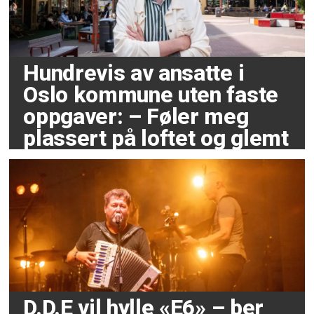
Hundrevis av ansatte i
Oslo kommune uten faste
oppgaver: – Føler meg
plassert på loftet og glemt
D.D.E vil hylle «E6» – ber