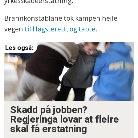
yrkesskadeerstatning.
Brannkonstablane tok kampen heile
vegen
til Høgsterett, og tapte
.
Skadd på jobben?
Regjeringa lovar at fleire
skal få erstatning