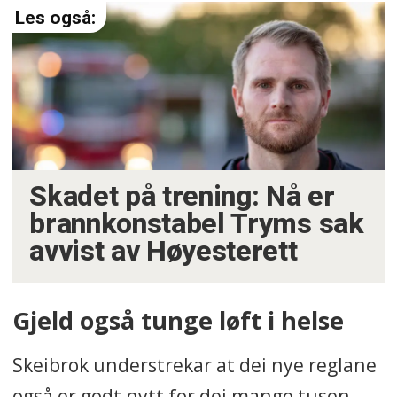
Skadet på trening: Nå er
brannkonstabel Tryms sak
avvist av Høyesterett
Gjeld også tunge løft i helse
Skeibrok understrekar at dei nye reglane
også er godt nytt for dei mange tusen