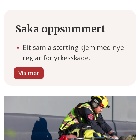
Saka oppsummert
Eit samla storting kjem med nye
reglar for yrkesskade.
Blir du skadd under øving skal
du dekkast.
Endringa gjeld alle
arbeidstakarar.
SV kom med forslaget og fekk
med seg alle partia på
Stortinget.