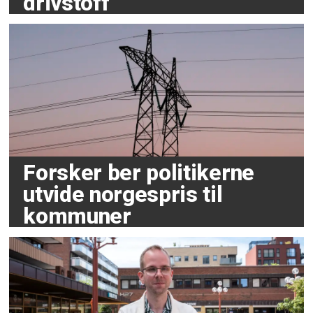
drivstoff
Forsker ber politikerne
utvide norgespris til
kommuner