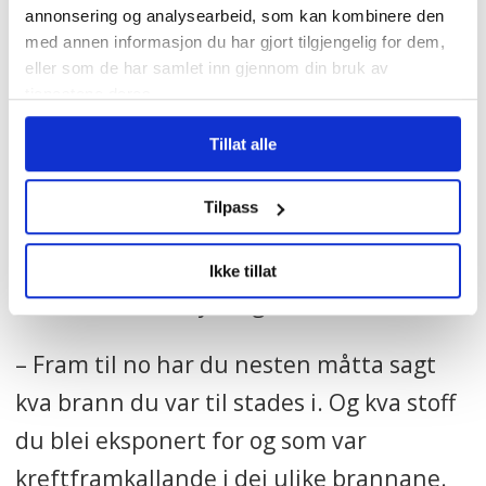
takkar ambulansearbeidar Morten
annonsering og analysearbeid, som kan kombinere den
med annen informasjon du har gjort tilgjengelig for dem,
Marthinsen for innsatsen
eller som de har samlet inn gjennom din bruk av
ambulansearbeidarane har gjort for
tjenestene deres.
forandringa av regelverket.
Øystein Windstad
Tillat alle
Alle på Stortinget einige om at
reglane var dust
Tilpass
Den såkalla omvende bevisbyrden blir no
Ikke tillat
snudd med dei nye reglane:
– Fram til no har du nesten måtta sagt
kva brann du var til stades i. Og kva stoff
du blei eksponert for og som var
kreftframkallande i dei ulike brannane.