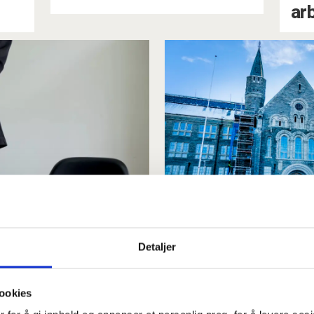
ar
lett bli
Jobbsikkerhet
folk»
unge
Detaljer
ookies