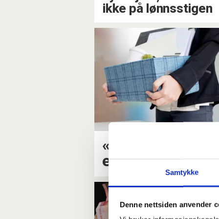
ikke på lønnsstigen
«Det må rett og s
enklere å si opp 
Samtykke
Denne nettsiden anvender c