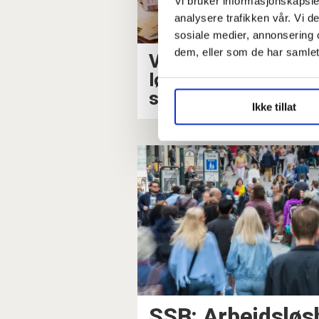
Vi bruker informasjonskapsler
analysere trafikken vår. Vi 
sosiale medier, annonsering 
dem, eller som de har samlet
Vil gi unge raskere
lønnshopp hvis de
starter å jobbe tidlig
Ikke tillat
SSB: Arbeidsløs