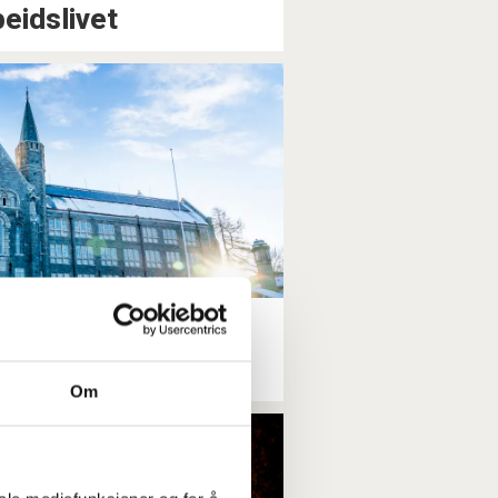
beidslivet
 viktigst for
Om