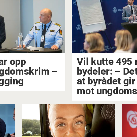
lar opp
Vil kutte 495 
ngdomskrim –
bydeler: – De
ygging
at byrådet gi
mot ungdomsk