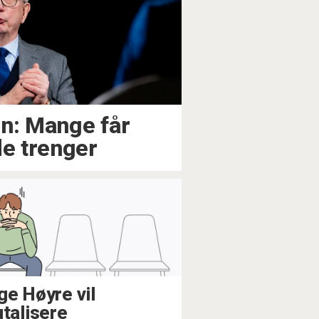
en: Mange får
de trenger
ge Høyre vil
utalisere