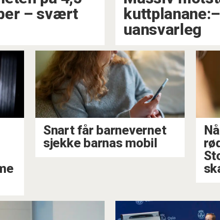
ber – svært
kuttplanane:–
uansvarleg
Snart får barnevernet
Nå
sjekke barnas mobil
rø
n
St
mme
sk