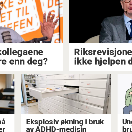
kollegaene
Riksrevisjon
dre enn deg?
ikke hjelpen 
på
Eksplosiv økning i bruk
Un
er
av ADHD-medisin
br