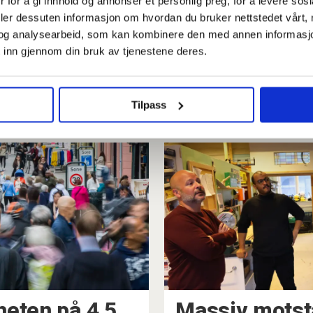
 for å gi innhold og annonser et personlig preg, for å levere sos
deler dessuten informasjon om hvordan du bruker nettstedet vårt,
og analysearbeid, som kan kombinere den med annen informasjon d
 inn gjennom din bruk av tjenestene deres.
Politikarane høyrde
En
ikkje på Victoria (29).
og
No forsvinn
sk
Tilpass
arbeidstilbodet
heten på 4,5
Massiv motst