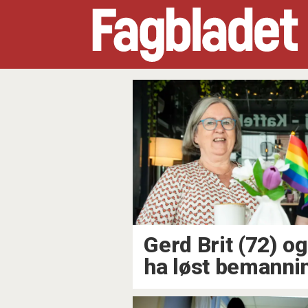
Tag:
ungdom
Gerd Brit (72) og
ha løst bemanni