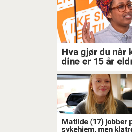
Hva gjør du når 
dine er 15 år el
Matilde (17) jobber 
sykehjem, men klatr