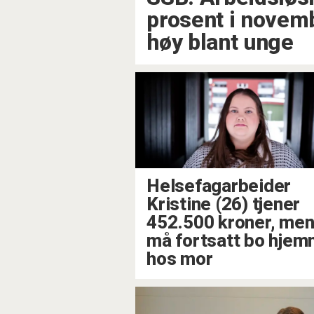
prosent i novem
høy blant unge
Helsefagarbeider
Kristine (26) tjener
452.500 kroner, me
må fortsatt bo hje
hos mor