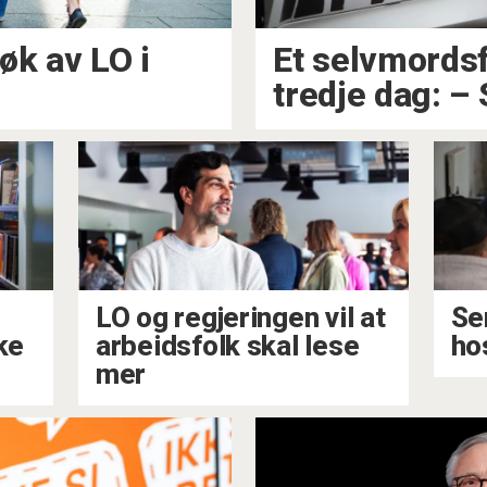
øk av LO i
Et selvmords
tredje dag: – 
LO og regjeringen vil at
Se
ke
arbeidsfolk skal lese
ho
mer