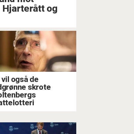
 Hjarterått og
 vil også de
dgrønne skrote
oltenbergs
attelotteri