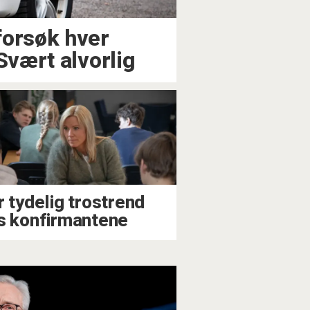
forsøk hver
Svært alvorlig
r tydelig trostrend
s konfirmantene