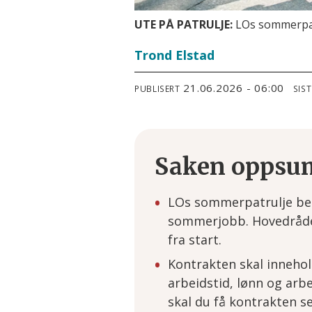
UTE PÅ PATRULJE:
LOs sommerpatr
Trond Elstad
21.06.2026 - 06:00
PUBLISERT
SIS
Saken oppsu
LOs sommerpatrulje bes
sommerjobb. Hovedrådet 
fra start.
Kontrakten skal innehol
arbeidstid, lønn og arb
skal du få kontrakten s