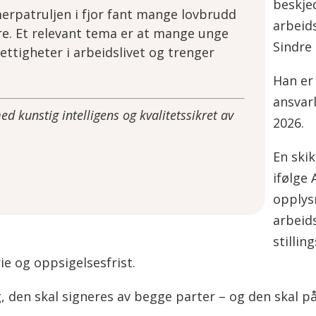
beskje
rpatruljen i fjor fant mange lovbrudd
arbeids
re. Et relevant tema er at mange unge
Sindre
tigheter i arbeidslivet og trenger
Han er
ansvar
 kunstig intelligens og kvalitetssikret av
2026.
En skik
ifølge 
opplys
arbeid
stillin
rie og oppsigelsesfrist.
g, den skal signeres av begge parter – og den skal på