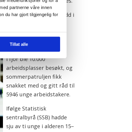
rbeidslivet, påpeker Hornnes.
iale mediefunksjoner og for å
 med partnerne våre innen
ikke bare å avdekke lovbrudd i
u har gjort tilgjengelig for
 seg i et fagforbund. Det
Tillat alle
I fjor ble 10.000
arbeidsplasser besøkt, og
sommerpatruljen fikk
snakket med og gitt råd til
5946 unge arbeidstakere.
Ifølge Statistisk
sentralbyrå (SSB) hadde
sju av ti unge i alderen 15–