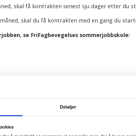
ned, skal få kontrakten senest sju dager etter du st
 måned, skal du få kontrakten med en gang du start
jobben, se FriFagbevegelses sommerjobbskole:
trulje omfattende brudd på arbeidsmiljøloven. Nes
 lovbrudd.
 sommerpatruljen er ute og sjekker forholdene, sier
Detaljer
å være på veien fra 22. juni til 10. juli, og det for
ookies