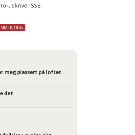
to», skriver SSB.
OMMERJOBB
r meg plassert på loftet
e det