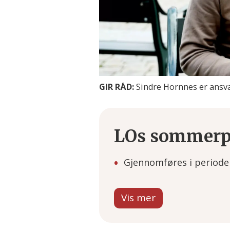
GIR RÅD:
Sindre Hornnes er ansva
LOs sommerpa
Gjennomføres i perioden 2
Sommerpatruljen besø
deltidsjobb.
Patruljen informerer om 