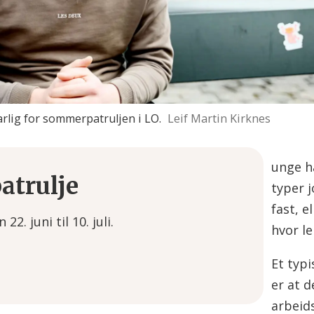
rlig for sommerpatruljen i LO.
Leif Martin Kirknes
unge h
trulje
typer 
fast, e
2. juni til 10. juli.
hvor le
ker ungdommer som er i sommer- og
Et typ
er at d
rettigheter og plikter i arbeidslivet og
arbeid