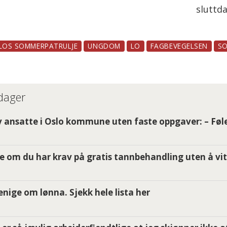
 spørsmål eller utfordringer på jobb.
sluttda
s sommerpatrulje på telefon 416 16
n e-post til sommerpatruljen@lo.no.
LOS SOMMERPATRULJE
UNGDOM
LO
FAGBEVEGELSEN
S
il 14. august.
 dager
 ansatte i Oslo kommune uten faste oppgaver: – Føle
e om du har krav på gratis tannbehandling uten å vit
i enige om lønna. Sjekk hele lista her