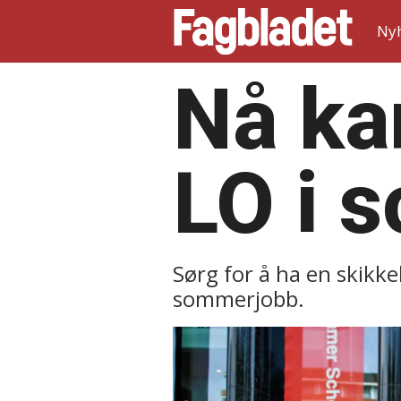
Ny
Nå ka
LO i 
Sørg for å ha en skikk
sommerjobb.