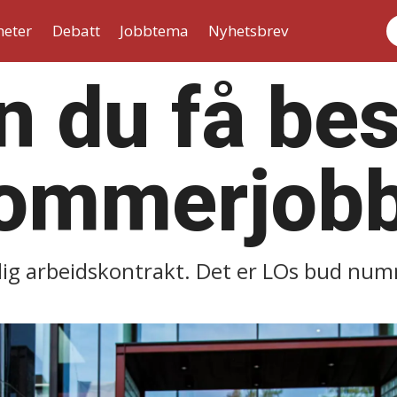
heter
Debatt
Jobbtema
Nyhetsbrev
S
n du få be
sommerjob
elig arbeidskontrakt. Det er LOs bud num