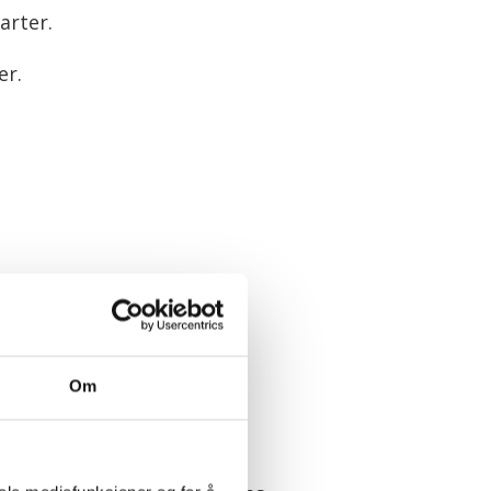
arter.
er.
ten én av to unge
 Hornnes.
Om
 41. gang på rad.