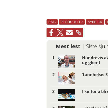
hjelper ungdom som har
Ungdom kan også nå LO
666 eller ved å sende e
UNG
RETTIGHETER
NYHETER
Telefonen er åpen fram t
Mest lest
| Siste sju
Hundrevis av
og glemt
Tannhelse: S
I kø for å bl