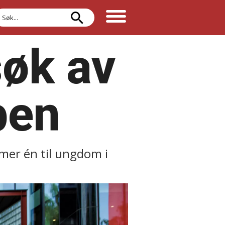
øk
søk av
ben
mer én til ungdom i