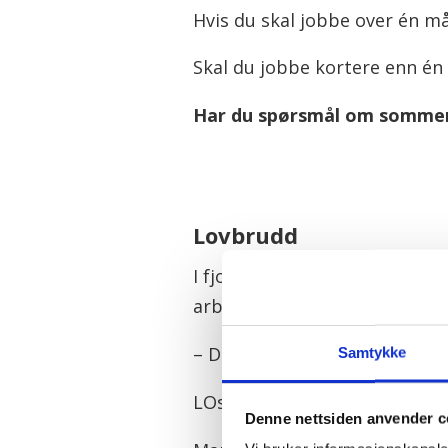
Hvis du skal jobbe over én må
Skal du jobbe kortere enn én
Har du spørsmål om sommer
Lovbrudd
I fjor avdekket LOs sommerpa
arbeidstakere hadde opplevd
– Det viser viktigheten av at
Samtykke
LOs sommerpatrulje kommer til 
Denne nettsiden anvender c