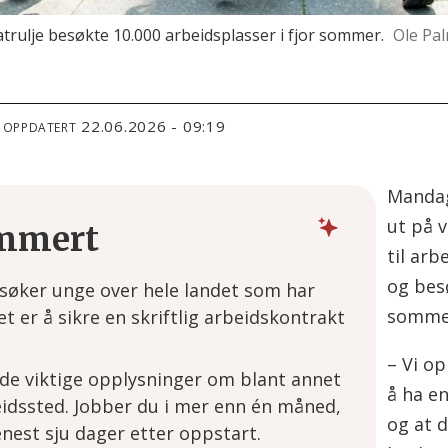
ulje besøkte 10.000 arbeidsplasser i fjor sommer.
Ole Pa
22.06.2026 - 09:19
T OPPDATERT
Mandag
ut på v
mmert
til arb
og bes
øker unge over hele landet som har
somme
er å sikre en skriftlig arbeidskontrakt
– Vi op
de viktige opplysninger om blant annet
å ha en
eidssted. Jobber du i mer enn én måned,
og at 
enest sju dager etter oppstart.