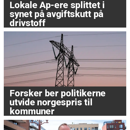
Lokale Ap-ere splittet i
synet på avgiftskutt på
drivstoff
Forsker ber politikerne
utvide norgespris til
kommuner