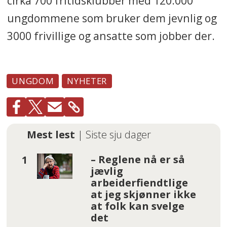
cirka 700 fritidsklubber med 120.000
ungdommene som bruker dem jevnlig og
3000 frivillige og ansatte som jobber der.
UNGDOM
NYHETER
Mest lest
| Siste sju dager
– Reglene nå er så
jævlig
arbeiderfiendtlige
at jeg skjønner ikke
at folk kan svelge
det