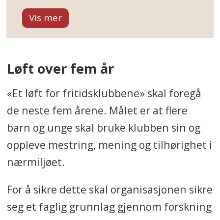
ungdomsorganisasjon for
deltakere, ansatte og frivillige i
kommunalt støttede
fritidsklubber
Løft over fem år
* Stiftet i 1978
«Et løft for fritidsklubbene» skal foregå
de neste fem årene. Målet er at flere
* Bygget opp som en demokratisk
barn og unge skal bruke klubben sin og
barne- og ungdomsorganisasjon
oppleve mestring, mening og tilhørighet i
hvor ungdom er representert og
nærmiljøet.
har beslutningsmyndighet i alle
ledd
For å sikre dette skal organisasjonen sikre
* Representerer rundt 2500
seg et faglig grunnlag gjennom forskning