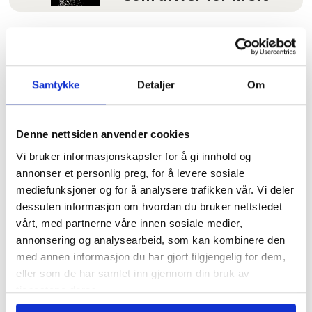
Les flere nyheter:
Samtykke
Detaljer
Om
Denne nettsiden anvender cookies
Vi bruker informasjonskapsler for å gi innhold og
annonser et personlig preg, for å levere sosiale
mediefunksjoner og for å analysere trafikken vår. Vi deler
dessuten informasjon om hvordan du bruker nettstedet
3,7 millioner kroner
vårt, med partnerne våre innen sosiale medier,
samlet inn etter brannen i
annonsering og analysearbeid, som kan kombinere den
med annen informasjon du har gjort tilgjengelig for dem,
Krokstadelva
eller som de har samlet inn gjennom din bruk av
tjenestene deres.