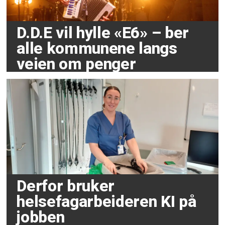
D.D.E vil hylle «E6» – ber
alle kommunene langs
veien om penger
Derfor bruker
helsefagarbeideren KI på
jobben