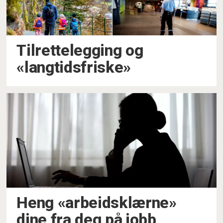
Tilrettelegging og
«langtidsfriske»
Heng «arbeidsklærne»
dine fra deg på jobb