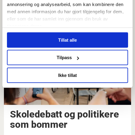
annonsering og analysearbeid, som kan kombinere den
Det er noen grunner til at
med annen informasjon du har gjort tilgjengelig for dem,
eller som de har samlet inn gjennom din bruk av
enkelte yrkesgrupper har
tjenestene deres.
høyt sykefravær
Tillat alle
Tilpass
Ikke tillat
Skoledebatt og politikere
som bommer