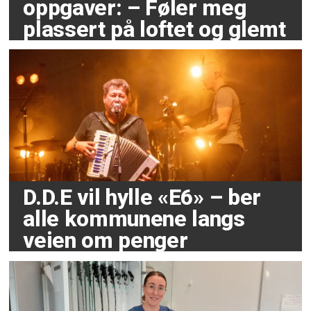
oppgaver: – Føler meg
plassert på loftet og glemt
D.D.E vil hylle «E6» – ber
alle kommunene langs
veien om penger