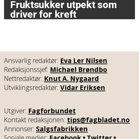
Fruktsukker utpekt som
driver for kreft
Ansvarlig redaktør:
Eva Ler Nilsen
Redaksjonssjef:
Michael Brøndbo
Nettredaktør:
Knut A. Nygaard
Utviklingsredaktør:
Vidar Eriksen
Utgiver:
Fagforbundet
Kontakt redaksjonen:
tips@fagbladet.no
Annonser:
Salgsfabrikken
Sosiale medier:
Facebook
•
Twitter
•