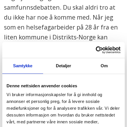
samfunnsdebatten. Du skal aldri tro at
du ikke har noe å komme med. Når jeg
som en helsefagarbeider på 28 år fra en
liten kommune i Distrikts-Norge kan
bidra i debatten med mine perspektiver,
kan du også. Det er altfor få av såkalte
vanlige folk som deltar i
Samtykke
Detaljer
Om
samfunnsdebatten. Ditt perspektiv er
viktig for å skape et bedre samfunn.
Denne nettsiden anvender cookies
Vi bruker informasjonskapsler for å gi innhold og
I starten av pandemien tegnet barn og
annonser et personlig preg, for å levere sosiale
mediefunksjoner og for å analysere trafikken vår. Vi deler
unge over hele landet tegninger med
dessuten informasjon om hvordan du bruker nettstedet
teksten «Alt blir bra». Det kan ta tid før vi
vårt, med partnerne våre innen sosiale medier,