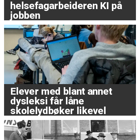
helsefagarbeideren KI på
jobben
Elever med blant annet
dysleksi får låne
skolelydbøker likevel