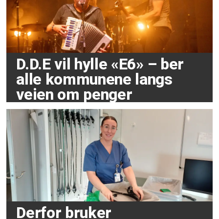
D.D.E vil hylle «E6» – ber
alle kommunene langs
veien om penger
Derfor bruker