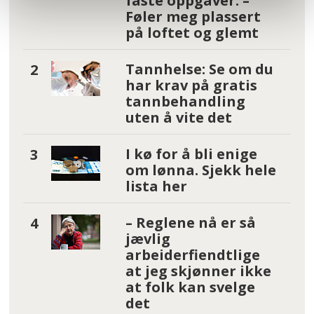
faste oppgaver: –
Føler meg plassert
på loftet og glemt
Tannhelse: Se om du
har krav på gratis
tannbehandling
uten å vite det
I kø for å bli enige
om lønna. Sjekk hele
lista her
– Reglene nå er så
jævlig
arbeiderfiendtlige
at jeg skjønner ikke
at folk kan svelge
det