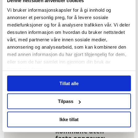
Denne nettsiden anvender cookies
usynlige, men kanskje viktigste
Vi bruker informasjonskapsler for å gi innhold og
tannhjulene i arbeidshverdagen.
annonser et personlig preg, for å levere sosiale
mediefunksjoner og for å analysere trafikken vår. Vi deler
dessuten informasjon om hvordan du bruker nettstedet
vårt, med partnerne våre innen sosiale medier,
MENINGER
GUNHILD M. KVÅLE
annonsering og analysearbeid, som kan kombinere den
med annen informasjon du har gjort tilgjengelig for dem,
GRASROTFORFATTER
ARBEIDSMILJØ
eller som de har samlet inn gjennom din bruk av
IA-AVTALEN
GRASROT
tjenestene deres.
Tillat alle
Mest lest
| Siste sju dager
Tilpass
Hundrevis av
Ikke tillat
ansatte i Oslo
kommune uten