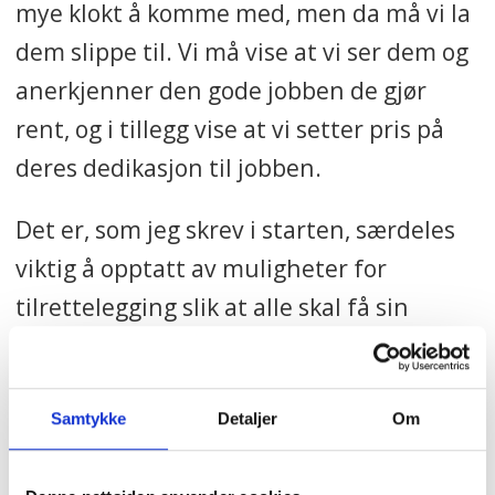
mye klokt å komme med, men da må vi la
dem slippe til. Vi må vise at vi ser dem og
anerkjenner den gode jobben de gjør
rent, og i tillegg vise at vi setter pris på
deres dedikasjon til jobben.
Det er, som jeg skrev i starten, særdeles
viktig å opptatt av muligheter for
tilrettelegging slik at alle skal få sin
sjanse i arbeidslivet. Men samtidig må vi
huske på de langtidsfriske.
Samtykke
Detaljer
Om
Vi må ikke glemme å sette pris på dem vi
klarer å beholde, og som kanskje er de