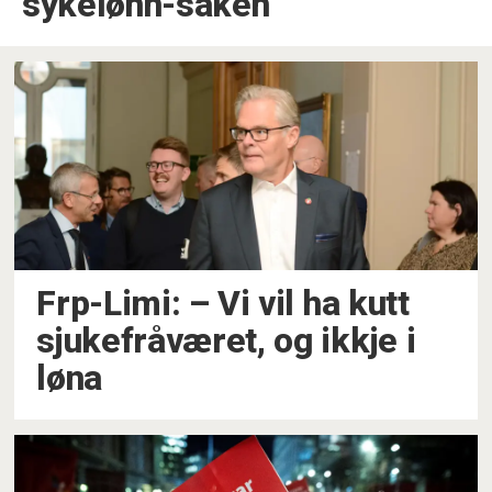
sykelønn-saken
Frp-Limi: –⁠ Vi vil ha kutt
sjukefråværet, og ikkje i
løna