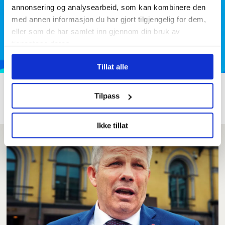
annonsering og analysearbeid, som kan kombinere den
med annen informasjon du har gjort tilgjengelig for dem,
eller som de har samlet inn gjennom din bruk av
tjenestene deres.
Tillat alle
Dette vil Høyre kutte om de
Tilpass
får makta etter valget
Ikke tillat