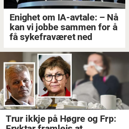
Enighet om IA-avtale: –⁠ Nå
kan vi jobbe sammen for å
få sykefraværet ned
Trur ikkje på Høgre og Frp:
Fryktar framleis at