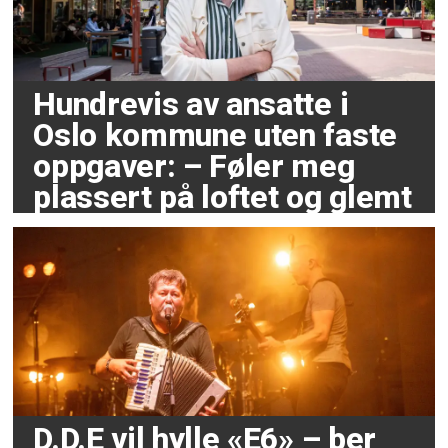
Hundrevis av ansatte i
Oslo kommune uten faste
oppgaver: – Føler meg
plassert på loftet og glemt
D.D.E vil hylle «E6» – ber