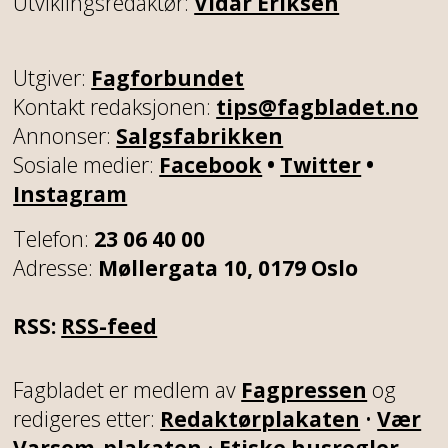
Utviklingsredaktør:
Vidar Eriksen
Utgiver:
Fagforbundet
Kontakt redaksjonen:
tips@fagbladet.no
Annonser:
Salgsfabrikken
Sosiale medier:
Facebook
•
Twitter
•
Instagram
Telefon:
23 06 40 00
Adresse:
Møllergata 10, 0179 Oslo
RSS:
RSS-feed
Fagbladet er medlem av
Fagpressen
og
redigeres etter:
Redaktørplakaten
•
Vær
Varsom-plakaten
•
Etiske husregler