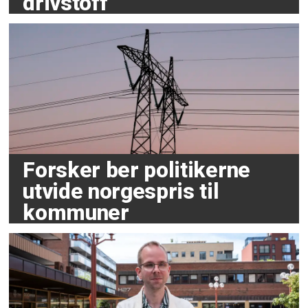
drivstoff
Forsker ber politikerne
utvide norgespris til
kommuner