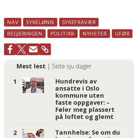
NAV
SYKELØNN
SYKEFRAVÆR
REGJERINGEN
POLITIKK
NYHETER
UFØR
Mest lest
| Siste sju dager
Hundrevis av
ansatte i Oslo
kommune uten
faste oppgaver: –
Føler meg plassert
på loftet og glemt
Tannhelse: Se om du