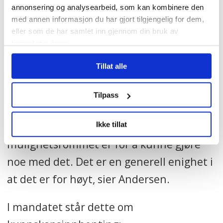
annonsering og analysearbeid, som kan kombinere den
med annen informasjon du har gjort tilgjengelig for dem,
eller som de har samlet inn gjennom din bruk av
tjenestene deres.
Sykelønna er fredet ut
Tillat alle
2028, mener LO
Tilpass
– Vi skal se på hva vi egentlig vet som
påvirker sykefraværet, og hvor
Ikke tillat
mulighetsrommet er for å kunne gjøre
noe med det. Det er en generell enighet i
at det er for høyt, sier Andersen.
I mandatet står dette om