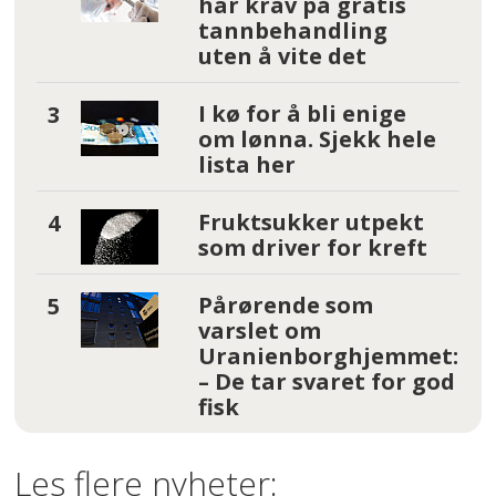
har krav på gratis
tannbehandling
uten å vite det
I kø for å bli enige
om lønna. Sjekk hele
lista her
Fruktsukker utpekt
som driver for kreft
Pårørende som
varslet om
Uranienborghjemmet:
– De tar svaret for god
fisk
Les flere nyheter: