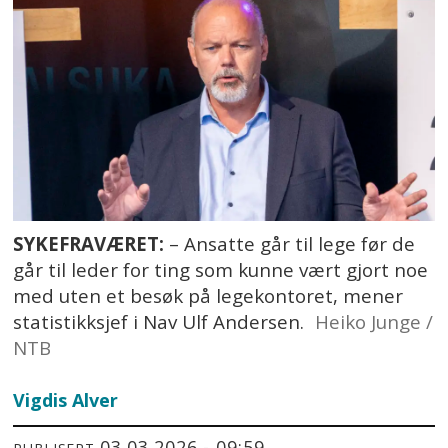
SYKEFRAVÆRET:
– Ansatte går til lege før de
går til leder for ting som kunne vært gjort noe
med uten et besøk på legekontoret, mener
s
tatistikksjef i Nav Ulf Andersen.
Heiko Junge /
NTB
Vigdis
Alver
03.03.2026 - 09:59