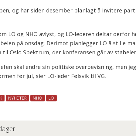
pen, og har siden desember planlagt å invitere parti
om LO og NHO avlyst, og LO-lederen deltar derfor h
belen på onsdag. Derimot planlegger LO å stille m
 til Oslo Spektrum, der konferansen går av stabelen
jefen skal endre sin politiske overbevisning, men je
men før jul, sier LO-leder Følsvik til VG.
K
NYHETER
NHO
LO
 dager