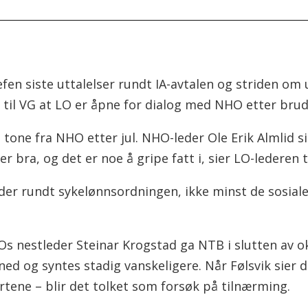
efen siste uttalelser rundt IA-avtalen og striden om
 til VG at LO er åpne for dialog med NHO etter brud
 tone fra NHO etter jul. NHO-leder Ole Erik Almlid sie
r bra, og det er noe å gripe fatt i, sier LO-lederen t
le sider rundt sykelønnsordningen, ikke minst de sosia
s nestleder Steinar Krogstad ga NTB i slutten av o
ed og syntes stadig vanskeligere. Når Følsvik sier
rtene – blir det tolket som forsøk på tilnærming.