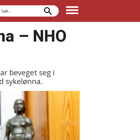
øk
na –⁠ NHO
ar beveget seg i
ed sykelønna.