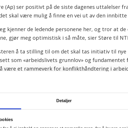
e (Ap) ser positivt på de siste dagenes uttalelser fr
det skal være mulig å finne en vei ut av den innbitte
eg kjenner de ledende personene her, og tror at de e
ne, gjør meg optimistisk i så måte, sier Støre til NT
teren å ta stilling til om det skal tas initiativ til 
nsett som «arbeidslivets grunnlov» og fundamentet 
r å være et rammeverk for konflikthåndtering i arbeid
n til nær og god dialog og kontakt. Det norske trepar
ikke et konfliktfritt terreng, påpeker Støre.
Detaljer
ne på arbeidstakersiden – Unio, YS og Akademikern
ookies
er. I et brev til arbeidsminister Tonje Brenna (Ap) 