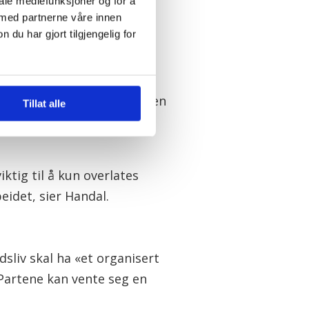
iale mediefunksjoner og for å
 med partnerne våre innen
u har gjort tilgjengelig for
lingene, skriver Unios
 av forhandlingene i starten
Tillat alle
– ett år lenger en NHO
ktig til å kun overlates
eidet, sier Handal.
sliv skal ha «et organisert
 Partene kan vente seg en