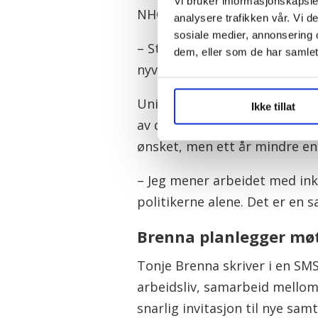
Vi bruker informasjonskapsler
NHO og resten av partene i ar
analysere trafikken vår. Vi 
sosiale medier, annonsering 
– Statsråd Brenna må nå rask
dem, eller som de har samlet
nyvalgte leder Steffen Handal 
Unio var en av partene som sk
Ikke tillat
av desember. Det innebar en a
ønsket, men ett år mindre en
– Jeg mener arbeidet med inkl
politikerne alene. Det er en s
Brenna planlegger mø
Tonje Brenna skriver i en SMS
arbeidsliv, samarbeid mellom
snarlig invitasjon til nye samt