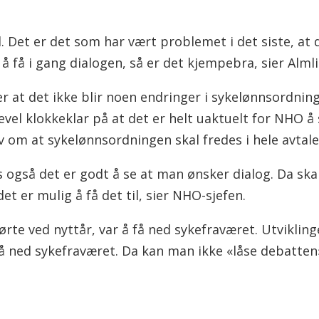
lltid. Det er det som har vært problemet i det siste, at
 å få i gang dialogen, så er det kjempebra, sier Almli
ier at det ikke blir noen endringer i sykelønnsordn
evel klokkeklar på at det er helt uaktuelt for NHO å 
v om at sykelønnsordningen skal fredes i hele avtale
ns også det er godt å se at man ønsker dialog. Da ska
t er mulig å få det til, sier NHO-sjefen.
te ved nyttår, var å få ned sykefraværet. Utvikling
 ned sykefraværet. Da kan man ikke «låse debatten» 