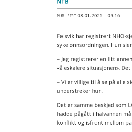
NTB
08.01.2025 - 09:16
PUBLISERT
Følsvik har registrert NHO-sj
sykelønnsordningen. Hun sier
– Jeg registrerer en litt annen
«å eskalere situasjonen». Det e
– Vi er villige til å se på al
understreker hun.
Det er samme beskjed som LO
hadde pågått i halvannen mån
konflikt og isfront mellom pa