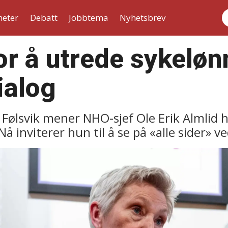
heter
Debatt
Jobbtema
Nyhetsbrev
S
or å utrede sykeløn
dialog
Følsvik mener NHO-sjef Ole Erik Almlid h
Nå inviterer hun til å se på «alle sider» v