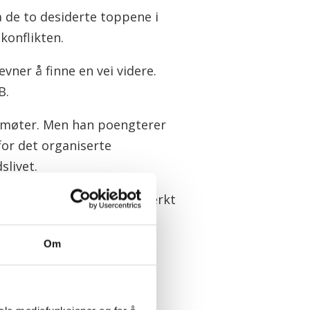
a de to desiderte toppene i
 konflikten.
vner å finne en vei videre.
B.
nye møter. Men han poengterer
for det organiserte
slivet.
tssamarbeidet er veldig sterkt
Om
e – mener tiden er
ber de henne kalle inn LO,