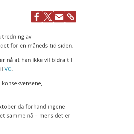
 utredning av
det for en måneds tid siden.
r nå at han ikke vil bidra til
il
VG
.
le konsekvensene,
ktober da forhandlingene
 det samme nå – mens det er