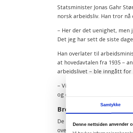
Statsminister Jonas Gahr Stør
norsk arbeidsliv. Han tror nå 
– Her der det uenighet, men j
Det jeg har sett de siste dage
Han overlater til arbeidsminis
at hovedavtalen fra 1935 – a
arbeidslivet – ble inngått fo
– Vi ønsker at vi finner veie
og omfattende, men det er jo 
Samtykke
Brev til Brenna
De andre hovedorganisasjone
Denne nettsiden anvender c
overmoden for nye forhandling