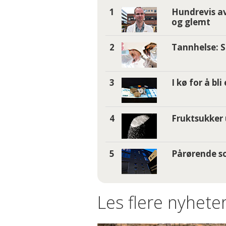
Hundrevis av
og glemt
Tannhelse: S
I kø for å bl
Fruktsukker 
Pårørende so
Les flere nyheter