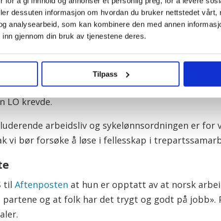
 for å gi innhold og annonser et personlig preg, for å levere sos
beidslivet til nye samtaler.
deler dessuten informasjon om hvordan du bruker nettstedet vårt,
og analysearbeid, som kan kombinere den med annen informasjon d
est mulig kalle inn partene og gjenoppta IA-forhand
 inn gjennom din bruk av tjenestene deres.
i en epost til NTB.
al ha gjort et siste kompromissforsøk i sluttfasene
Tilpass
vtale som ville fredet sykelønnsordningen i tre år 
n LO krevde.
uderende arbeidsliv og sykelønnsordningen er for vi
ak vi bør forsøke å løse i fellesskap i trepartssamarb
te
 til
Aftenposten
at hun er opptatt av at norsk arbeid
 partene og at folk har det trygt og godt på jobb».
aler.