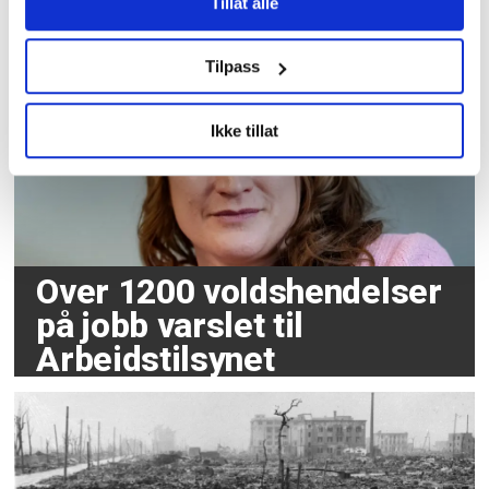
Tillat alle
Utøya-rom
Tilpass
Ikke tillat
Over 1200 voldshendelser
på jobb varslet til
Arbeidstilsynet