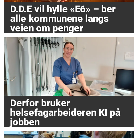
D.D.E vil hylle «E6» – ber
alle kommunene langs
veien om penger
Derfor bruker
helsefagarbeideren KI på
jobben