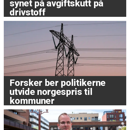
synet på avgiftskutt på
drivstoff
Forsker ber politikerne
utvide norgespris til
kommuner