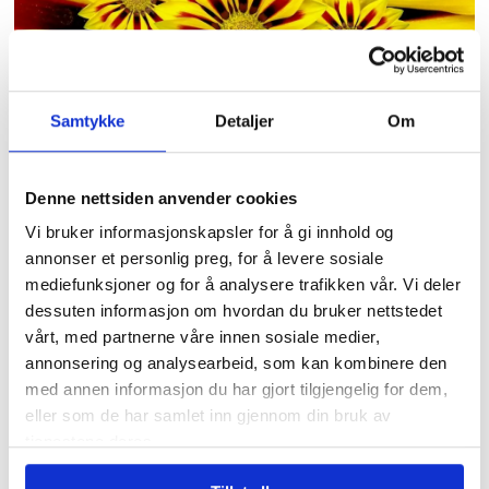
Samtykke
Detaljer
Om
Sommer kommer,
sommer går
Denne nettsiden anvender cookies
Vi bruker informasjonskapsler for å gi innhold og
annonser et personlig preg, for å levere sosiale
mediefunksjoner og for å analysere trafikken vår. Vi deler
dessuten informasjon om hvordan du bruker nettstedet
vårt, med partnerne våre innen sosiale medier,
annonsering og analysearbeid, som kan kombinere den
med annen informasjon du har gjort tilgjengelig for dem,
eller som de har samlet inn gjennom din bruk av
Tidligere forbundsleder
tjenestene deres.
hedret av AUF med eget