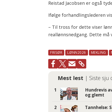
Reistad Jacobsen er også tyd
Ifølge forhandlingslederen vi
– Til tross for dette viser lø
reallønnsnedgang. Dette må v
FRISØR
LØNN2026
MEKLING
Mest lest
| Siste sju
Hundrevis av
og glemt
Tannhelse: S