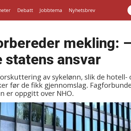
heter
Debatt
Jobbtema
Nyhetsbrev
S
orbereder mekling: 
e statens ansvar
orskuttering av sykelønn, slik de hotell
er før de fikk gjennomslag. Fagforbunde
n er oppgitt over NHO.