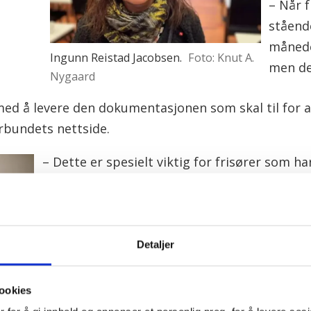
– Når f
ståend
månede
Ingunn Reistad Jacobsen.
Foto: Knut A.
men de
Nygaard
 med å levere den dokumentasjonen som skal til for 
orbundets nettside.
– Dette er spesielt viktig for frisører som h
inntektene varierer fra måned til måned. Nå
arbeidsgiver drøyer, stopper alt opp, og den
inntekt med regningene hoper seg opp.
Detaljer
NHO: Brudd på den sosiale kontra
l
I stadig flere konflikter i arbeidslivet ser vi
tår
ookies
ytelser, fullt ut regulert og eid av staten, f