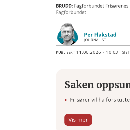
BRUDD:
Fagforbundet Frisørenes F
Fagforbundet
Per
Flakstad
JOURNALIST
11.06.2026 - 10:03
PUBLISERT
SIS
Saken oppsu
Frisører vil ha forskutt
Mange syke står lenge u
Lønn og trygghet blir se