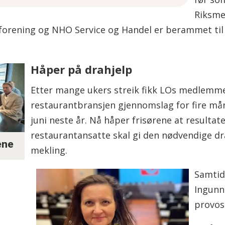
il 24. august.
Riksme
orening og NHO Service og Handel er berammet til 2
 kunstig intelligens og kvalitetssikret av
Håper på drahjelp
Etter mange ukers streik fikk LOs medlemmer
restaurantbransjen gjennomslag for fire mån
juni neste år. Nå håper frisørene at resultate
restaurantansatte skal gi den nødvendige dr
ene
mekling.
Samtid
Ingunn
provos