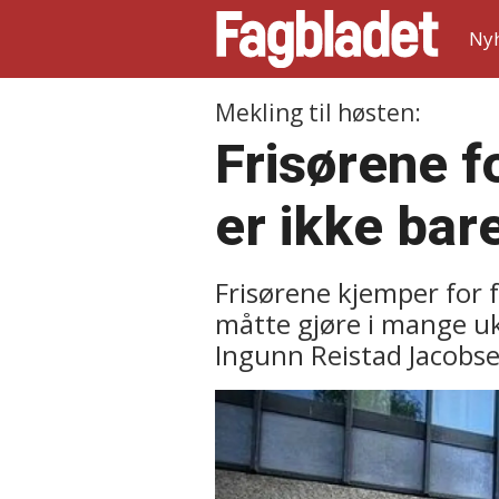
Ny
Mekling til høsten:
Frisørene f
er ikke bar
Frisørene kjemper for f
måtte gjøre i mange uk
Ingunn Reistad Jacobse