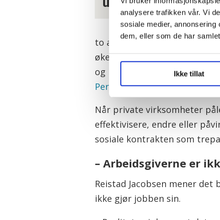
uten sykepenger
Vi bruker informasjonskapsler
analysere trafikken vår. Vi 
sosiale medier, annonsering 
dem, eller som de har samlet
to aktuelle eksempler. I slik
økende grad forventer gjennom
og risiko, skriver administre
Ikke tillat
Perspektiv
.
Når private virksomheter påle
effektivisere, endre eller på
sosiale kontrakten som trepar
– Arbeidsgiverne er ikk
Reistad Jacobsen mener det bl
ikke gjør jobben sin.