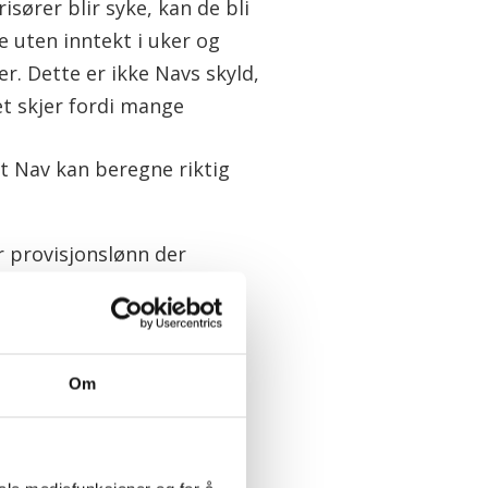
risører blir syke, kan de bli
e uten inntekt i uker og
r. Dette er ikke Navs skyld,
t skjer fordi mange
at Nav kan beregne riktig
ar provisjonslønn der
r opplysningene fra
 syke kan bli stående uten
Om
kten
 at offentlige oppgaver og
orsøkes løst gjennom