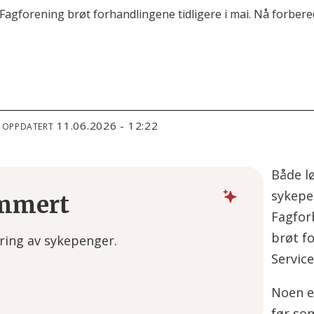
agforening brøt forhandlingene tidligere i mai. Nå forbere
11.06.2026 - 12:22
T OPPDATERT
Både l
sykepen
mmert
Fagfor
brøt f
ering av sykepenger.
Service
ten inntekt.
Noen en
ntralt i meklingen.
før so