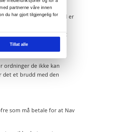
iale mediefunksjoner og for å
g arbeidstakere. Krav om
 med partnerne våre innen
u har gjort tilgjengelig for
overtid for mertidsarbeid er
ne, med LO i spissen, i
sk har ansvar, styringsrett
 i en kronikk i
Dagens
Tillat alle
or ordninger de ikke kan
 er det et brudd med den
 ofre som må betale for at Nav