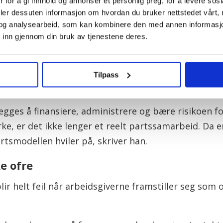
 for å gi innhold og annonser et personlig preg, for å levere sos
tariffavtaler mellom private arbeidsgivere o
deler dessuten informasjon om hvordan du bruker nettstedet vårt,
og analysearbeid, som kan kombinere den med annen informasjon d
forskuttering av sykepenger og uenighet om 
 inn gjennom din bruk av tjenestene deres.
e saker opplever mange arbeidsgivere at fagforeninge
slag uten reell vilje til å diskutere hvem som fakti
rende direktør i NHO Service og Handel, Vegard Einan
Tilpass
gges å finansiere, administrere og bære risikoen f
virke, er det ikke lenger et reelt partssamarbeid. Da
tsmodellen hviler på, skriver han.
e ofre
ir helt feil når arbeidsgiverne framstiller seg som