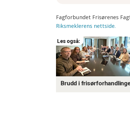
Meklingen er berammet t
Fagforbundet Frisørenes Fagf
Oppsummeringen er laget med
Riksmeklerens nettside.
Fagbladets redaksjon.
Brudd i frisørforhandling