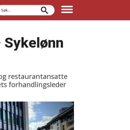
øk
– Sykelønn
- og restaurantansatte
ts forhandlingsleder