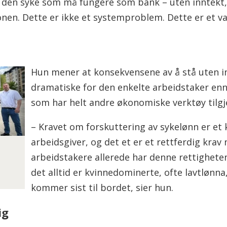
 er den syke som må fungere som bank – uten inntekt
jonen. Dette er ikke et systemproblem. Dette er et v
Hun mener at konsekvensene av å stå uten i
dramatiske for den enkelte arbeidstaker enn 
som har helt andre økonomiske verktøy tilgj
– Kravet om forskuttering av sykelønn er et 
arbeidsgiver, og det et er et rettferdig krav
arbeidstakere allerede har denne rettigheten
det alltid er kvinnedominerte, ofte lavtlønna
n
kommer sist til bordet, sier hun.
ig