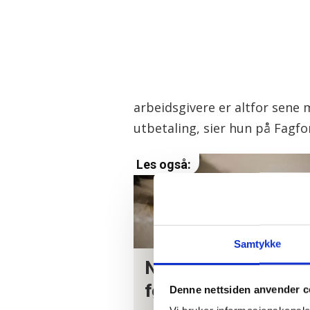
arbeidsgivere er altfor sene
utbetaling, sier hun på Fagf
Samtykke
Ny oversikt: Somme
fører til at ansatte s
Denne nettsiden anvender c