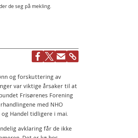
der de seg på mekling.
ønn og forskuttering av
ger var viktige årsaker til at
bundet Frisørenes Forening
orhandlingene med NHO
 og Handel tidligere i mai.
delig avklaring får de ikke
mmeren. Det er kø hos