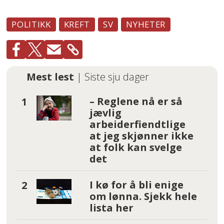
POLITIKK
KREFT
SV
NYHETER
Mest lest
| Siste sju dager
– Reglene nå er så
jævlig
arbeiderfiendtlige
at jeg skjønner ikke
at folk kan svelge
det
I kø for å bli enige
om lønna. Sjekk hele
lista her