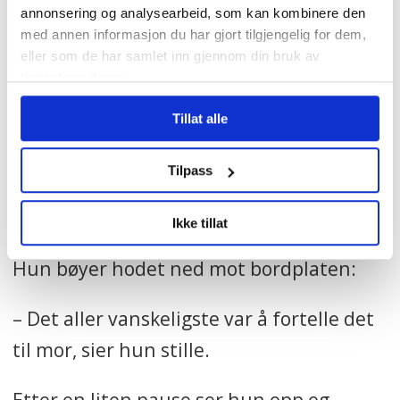
I 2012 fikk Kirsti Bergstø påvist
annonsering og analysearbeid, som kan kombinere den
med annen informasjon du har gjort tilgjengelig for dem,
livmorhalskreft. Hun fikk den endelige
eller som de har samlet inn gjennom din bruk av
beskjeden fra legen sin rett før hun
tjenestene deres.
skulle inn i et stort intervju.
Tillat alle
– Jeg rakk ikke å tenke så mye på det
Tilpass
akkurat der og da, men det er klart at en
sånn diagnose preger deg, sier hun.
Ikke tillat
Hun bøyer hodet ned mot bordplaten:
– Det aller vanskeligste var å fortelle det
til mor, sier hun stille.
Etter en liten pause ser hun opp og