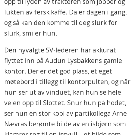
opp til lyden av trakteren som jobber og
lukten av fersk kaffe. Da er dagen i gang,
og så kan den komme til deg slurk for
slurk, smiler hun.
Den nyvalgte SV-lederen
har akkurat
flyttet inn på Audun Lysbakkens gamle
kontor. Der er det god plass, et eget
møtebord i tillegg til kontorpulten, og når
hun ser ut av vinduet, kan hun se hele
veien opp til Slottet. Snur hun på hodet,
ser hun en stor kopi av partikollega Arne
Nævras berømte bilde av en isbjørn som
klamrer seg til en issvull – et bilde som