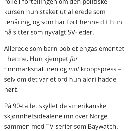
Alder: 41.
rolle i fortellingen om den politiske
kursen hun staket ut allerede som
Familie: Alenemor til
tenåring, og som har ført henne dit hun
en gutt på 9 år.
nå sitter som nyvalgt SV-leder.
Yrke: Sosialarbeider
Allerede som barn boblet engasjementet
og politiker.
i henne. Hun kjempet
for
Aktuell: Nyvalgt leder
finnmarksnaturen og
mot
kroppspress –
i Sosialistisk Venstreparti.
selv om det var et ord hun aldri hadde
hørt.
På 90-tallet skyllet de amerikanske
skjønnhetsidealene inn over Norge,
sammen med TV-serier som Baywatch.