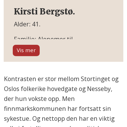
Kirsti Bergstø.
Alder: 41.
Familie: Alenemor til
en gutt på 9 år.
Yrke: Sosialarbeider
og politiker.
Kontrasten er stor
mellom Stortinget og
Aktuell: Nyvalgt leder
Oslos folkerike hovedgate og Nesseby,
i Sosialistisk Venstreparti.
der hun vokste opp. Men
finnmarkskommunen har fortsatt sin
Kirsti Bergstø.
sykestue. Og nettopp den har en viktig