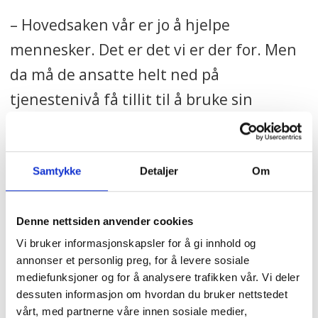
– Hovedsaken vår er jo å hjelpe
mennesker. Det er det vi er der for. Men
da må de ansatte helt ned på
tjenestenivå få tillit til å bruke sin
kunnskap og erfaring til å gjøre jobben
slik de mener det er best, legger hun til.
Samtykke
Detaljer
Om
I fjor klippet hun av seg
en stor del av
håret og donerte det til kreftsaken og
Denne nettsiden anvender cookies
produksjon av parykker til de som får
Vi bruker informasjonskapsler for å gi innhold og
cellegiftbehandling. For livet går ikke
annonser et personlig preg, for å levere sosiale
mediefunksjoner og for å analysere trafikken vår. Vi deler
alltid skinner – heller ikke for henne.
dessuten informasjon om hvordan du bruker nettstedet
vårt, med partnerne våre innen sosiale medier,