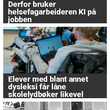
Derfor bruker
helsefagarbeideren KI på
jobben
Elever med blant annet
dysleksi får låne
skolelydbøker likevel