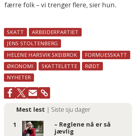
færre folk – vi trenger flere, sier hun.
SKATT
ARBEIDERPARTIET
JENS STOLTENBERG
HELENE HARSVIK SKEIBROK
FORMUESSKATT
ØKONOMI
SKATTELETTE
RØDT
NYHETER
Mest lest
| Siste sju dager
– Reglene nå er så
jævlig