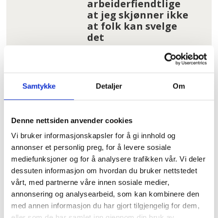
arbeiderfiendtlige
at jeg skjønner ikke
at folk kan svelge
det
Hundrevis av
ansatte i Oslo
kommune uten
Samtykke
Detaljer
Om
faste oppgaver: –
Føler meg plassert
på loftet og glemt
Denne nettsiden anvender cookies
Vi bruker informasjonskapsler for å gi innhold og
Tannhelse: Se om du
annonser et personlig preg, for å levere sosiale
har krav på gratis
mediefunksjoner og for å analysere trafikken vår. Vi deler
tannbehandling
dessuten informasjon om hvordan du bruker nettstedet
uten å vite det
vårt, med partnerne våre innen sosiale medier,
annonsering og analysearbeid, som kan kombinere den
I kø for å bli enige
med annen informasjon du har gjort tilgjengelig for dem,
om lønna. Sjekk hele
eller som de har samlet inn gjennom din bruk av