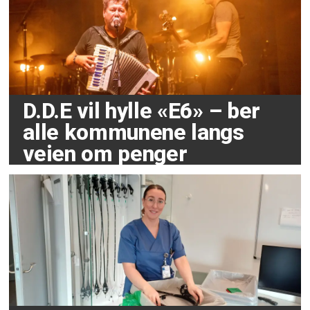
D.D.E vil hylle «E6» – ber
alle kommunene langs
veien om penger