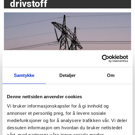
drivstoff
Forsker ber politikerne
Samtykke
Detaljer
Om
utvide norgespris til
kommuner
Denne nettsiden anvender cookies
Vi bruker informasjonskapsler for å gi innhold og
annonser et personlig preg, for å levere sosiale
mediefunksjoner og for å analysere trafikken vår. Vi deler
dessuten informasjon om hvordan du bruker nettstedet
vårt, med partnerne våre innen sosiale medier,