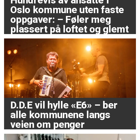
Hundrevis av ansatte i
Oslo kommune uten faste
oppgaver: – Føler meg
plassert på loftet og glemt
D.D.E vil hylle «E6» – ber
alle kommunene langs
veien om penger