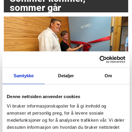
sommer går
Samtykke
Detaljer
Om
Tidligere forbundsleder
hedret av AUF med eget
Utøya-rom
Denne nettsiden anvender cookies
Vi bruker informasjonskapsler for å gi innhold og
annonser et personlig preg, for å levere sosiale
mediefunksjoner og for å analysere trafikken vår. Vi deler
dessuten informasjon om hvordan du bruker nettstedet