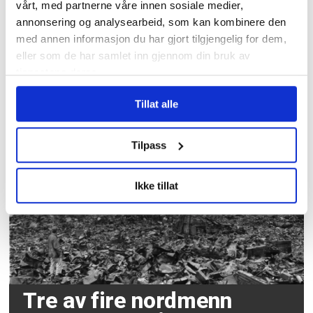
vårt, med partnerne våre innen sosiale medier,
annonsering og analysearbeid, som kan kombinere den
med annen informasjon du har gjort tilgjengelig for dem,
eller som de har samlet inn gjennom din bruk av
tjenestene deres.
Over 1200 voldshendelser
på jobb varslet til
Tillat alle
Arbeidstilsynet
Tilpass
Ikke tillat
Tre av fire nordmenn