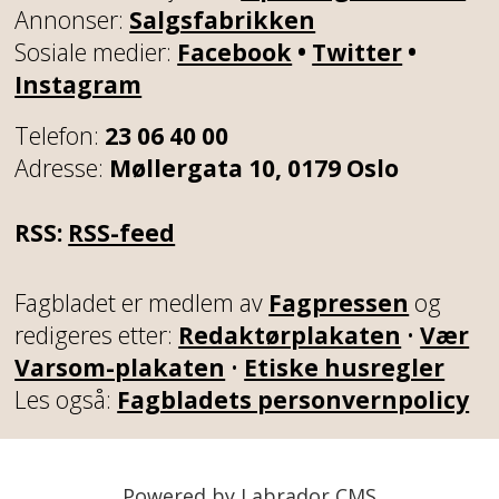
Annonser:
Salgsfabrikken
Sosiale medier:
Facebook
•
Twitter
•
Instagram
Telefon:
23 06 40 00
Adresse:
Møllergata 10, 0179 Oslo
RSS:
RSS-feed
Fagbladet er medlem av
Fagpressen
og
redigeres etter:
Redaktørplakaten
•
Vær
Varsom-plakaten
•
Etiske husregler
Les også:
Fagbladets personvernpolicy
Powered by Labrador CMS