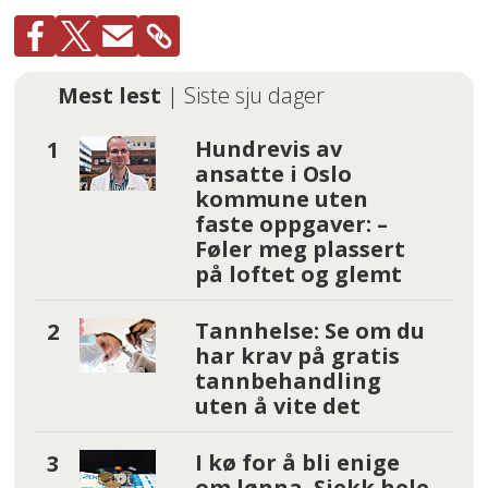
Mest lest
| Siste sju dager
Hundrevis av
ansatte i Oslo
kommune uten
faste oppgaver: –
Føler meg plassert
på loftet og glemt
Tannhelse: Se om du
har krav på gratis
tannbehandling
uten å vite det
I kø for å bli enige
om lønna. Sjekk hele