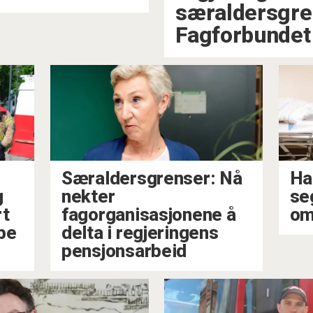
særaldersgren
Fagforbundet
Særaldersgrenser: Nå
Ha
g
nekter
se
rt
fagorganisasjonene å
om
be
delta i regjeringens
pensjonsarbeid