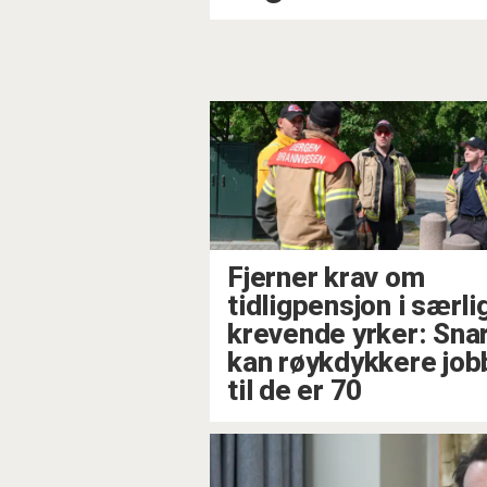
Fjerner krav om
tidligpensjon i særli
krevende yrker: Sna
kan røykdykkere job
til de er 70