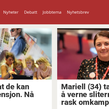
Nyheter
Debatt
Jobbtema
Nyhetsbrev
at de kan
Mariell (34) 
nsjon. Nå
å verne slite
rask omkamp