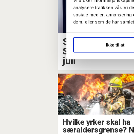
Vi bruker informasjonskapsler
analysere trafikken vår. Vi 
sosiale medier, annonsering 
dem, eller som de har samlet
Skal avklare pen
Ikke tillat
Særalderpensjon
juli
Hvilke yrker skal ha
særaldersgrense? 