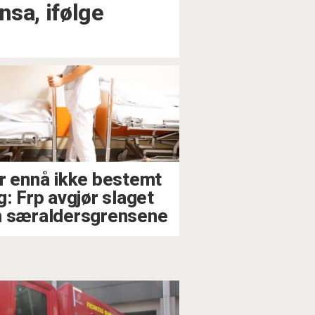
sa, ifølge
r ennå ikke bestemt
g: Frp avgjør slaget
 særaldersgrensene