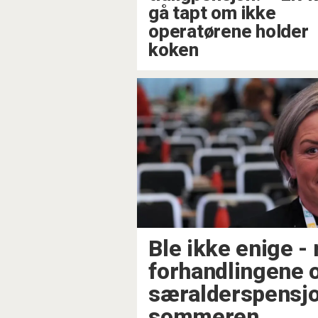
gå tapt om ikke
operatørene holder
koken
Ble ikke enige - 
forhandlingene
særalderspensjon
sommeren