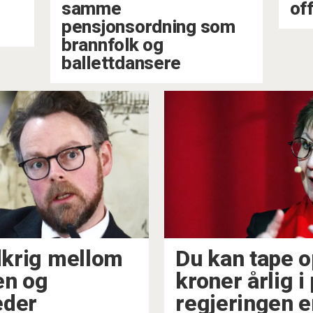
samme
of
pensjonsordning som
brannfolk og
ballettdansere
rdkrig mellom
Du kan tape o
en og
kroner årlig i
eder
regjeringen e