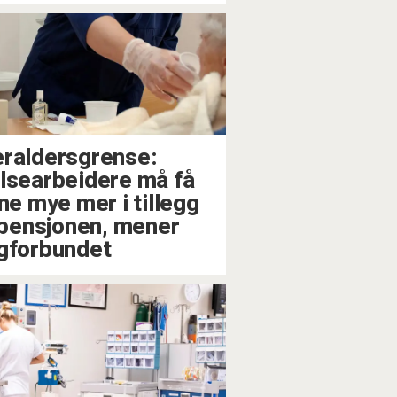
raldersgrense:
lsearbeidere må få
ene mye mer i tillegg
l pensjonen, mener
gforbundet