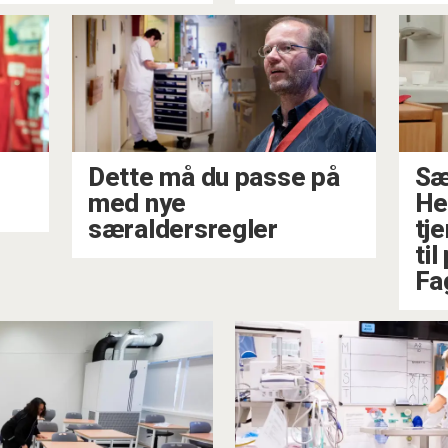
Dette må du passe på
Sæ
med nye
He
særaldersregler
tj
ti
Fa