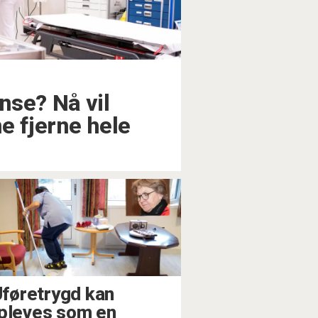
nse? Nå vil
e fjerne hele
 Uføretrygd kan
pleves som en