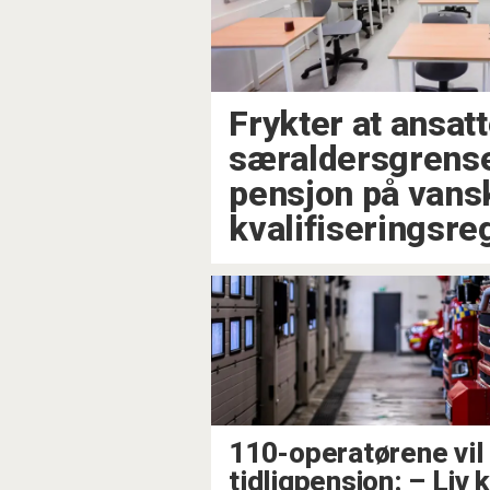
Frykter at ansat
særaldersgrense
pensjon på vans
kvalifiseringsre
110-operatørene vil
tidligpensjon: –⁠ Liv 