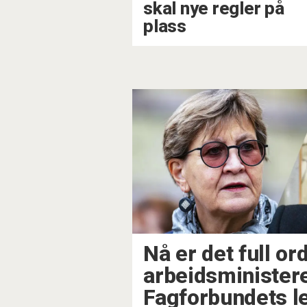
skal nye regler på
plass
Nå er det full o
arbeidsminister
Fagforbundets l