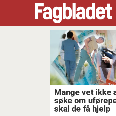
Tag:
særaldersgrense
Mange vet ikke 
søke om uførepe
skal de få hjelp