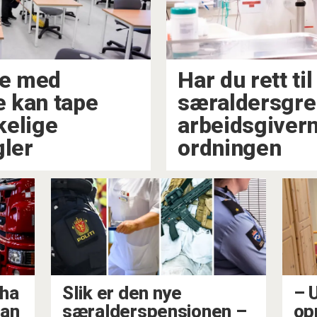
te med
Har du rett til
 kan tape
særaldersgre
kelige
arbeidsgivern
gler
ordningen
 ha
Slik er den nye
–⁠
kan
særalderspensjonen –⁠
op