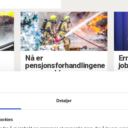
Nå er
Ern
pensjonsforhandlingene
jo
om særaldersgrenser
for offentlig ansatte i
gang
Detaljer
ookies