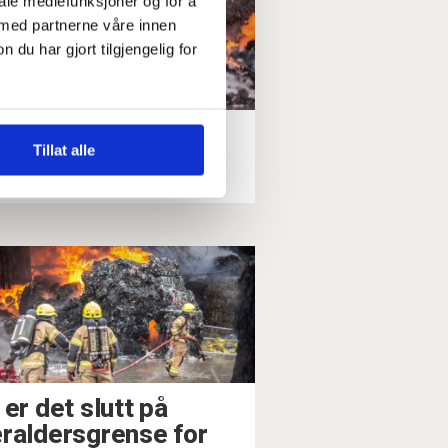
iale mediefunksjoner og for å
 med partnerne våre innen
u har gjort tilgjengelig for
or
Tillat alle
ensene
 er det slutt på
raldersgrense for