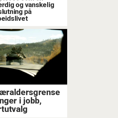
erdig og vanskelig
slutning på
beidslivet
æraldersgrense
enger i jobb,
tutvalg