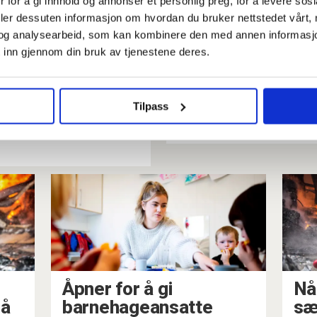
 for å gi innhold og annonser et personlig preg, for å levere sos
deler dessuten informasjon om hvordan du bruker nettstedet vårt,
og analysearbeid, som kan kombinere den med annen informasjon d
 inn gjennom din bruk av tjenestene deres.
sjonsregler:
Tar kampen f
Tilpass
 avtales 1.
særaldersgr
Åpner for å gi
Nå
Nå
barnehageansatte
sæ