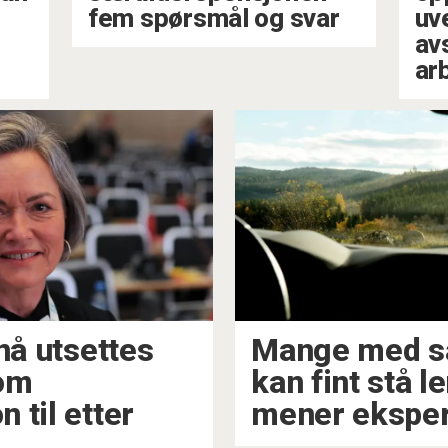
fem spørsmål og svar
uv
av
ar
nå utsettes
Mange med s
 om
kan fint stå l
 til etter
mener eksper