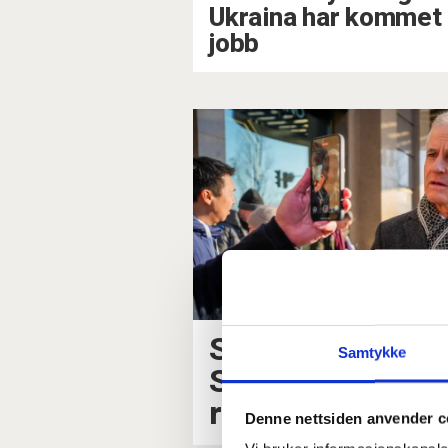
Ukraina har kommet 
jobb
Statsminister J
Samtykke
Støre er i Ukrain
rede til å gi mer
Denne nettsiden anvender c