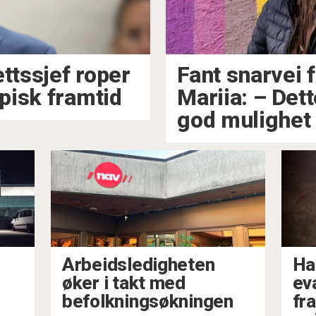
tssjef roper
Fant snarvei 
pisk framtid
Mariia: –⁠ Det
god mulighet
Arbeidsledigheten
Ha
øker i takt med
ev
befolkningsøkningen
fra