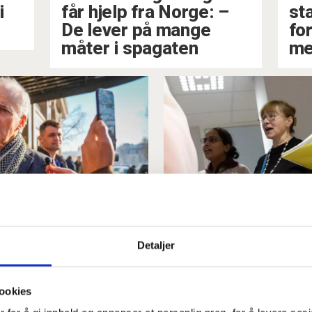
i
får hjelp fra Norge: –⁠
st
De lever på mange
fo
måter i spagaten
me
onas Gahr
Invandrere sy
Detaljer
a: –⁠ Norge er
for å bli klare
ookies