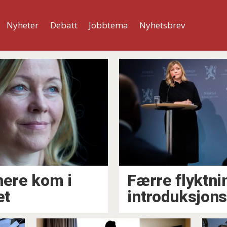
Nyheter
Debatt
Jobbtema
Nyhetsbrev
nere kom i
Færre flyktni
et
introduksjon