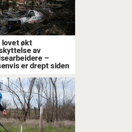
 lovet økt
skyttelse av
lsearbeidere –
senvis er drept siden