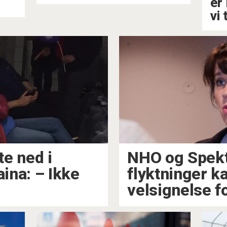
er
vi 
e ned i
NHO og Spekt
na: –⁠ Ikke
flyktninger ka
velsignelse fo