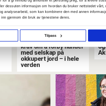
 for å gi innhold og annonser et personlig preg, for å levere sos
deler dessuten informasjon om hvordan du bruker nettstedet vårt,
og analysearbeid, som kan kombinere den med annen informasjon d
 inn gjennom din bruk av tjenestene deres.
Tilpass
Fagforbundet støtter
Di
krav om å forby handel
ogs
med selskap på
Ak
okkupert jord –⁠ i hele
verden