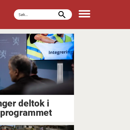
Søk
nger deltok i
sprogrammet