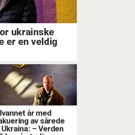
for ukrainske
te er en veldig
lvannet år med
akuering av sårede
 Ukraina: –⁠ Verden