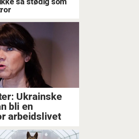
 ikke så stødig som
tror
er: Ukrainske
n bli en
r arbeidslivet