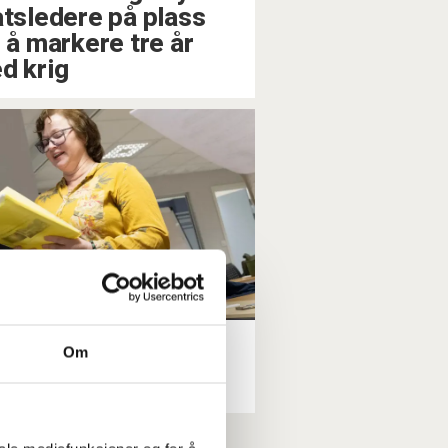
atsledere på plass
r å markere tre år
d krig
nger i Nav-kor
Om
 for arbeidslivet