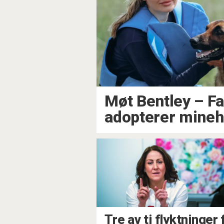
Møt Bentley – F
adopterer mine
Tre av ti flyktninger 