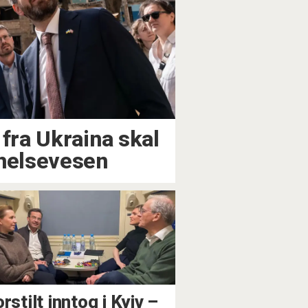
 fra Ukraina skal
 helsevesen
rstilt inntog i Kyiv –⁠