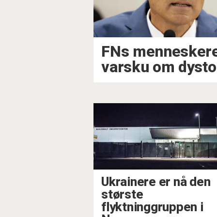
FNs menneskeret
varsku om dysto
Ukrainere er nå den
største
flyktninggruppen i