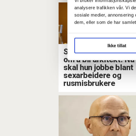
Vi bruker informasjonskapsler
analysere trafikken vår. Vi 
sosiale medier, annonsering 
dem, eller som de har samlet
Ikke tillat
Som ung drømte hun
om å bli arkitekt. Nå
skal hun jobbe blant
sexarbeidere og
rusmisbrukere