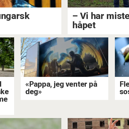
ungarsk
– Vi har mist
håpet
d
«Pappa, jeg venter på
Fl
ske
deg»
so
mme