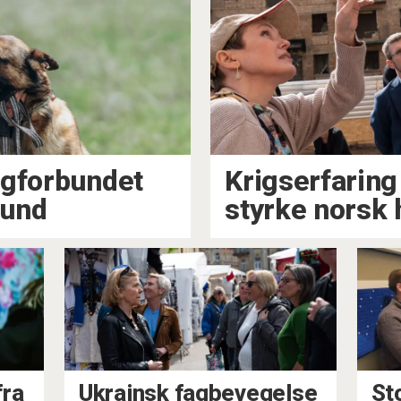
agforbundet
Krigserfaring
hund
styrke norsk
fra
Ukrainsk fagbevegelse
Sto