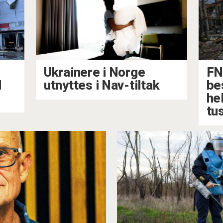
Ukrainere i Norge
FN
l
utnyttes i Nav-tiltak
be
he
tu