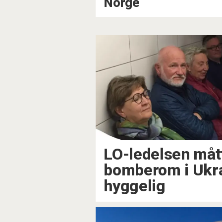
Norge
LO-ledelsen mått
bomberom i Ukrai
hyggelig