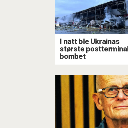
I natt ble Ukrainas
største posttermina
bombet