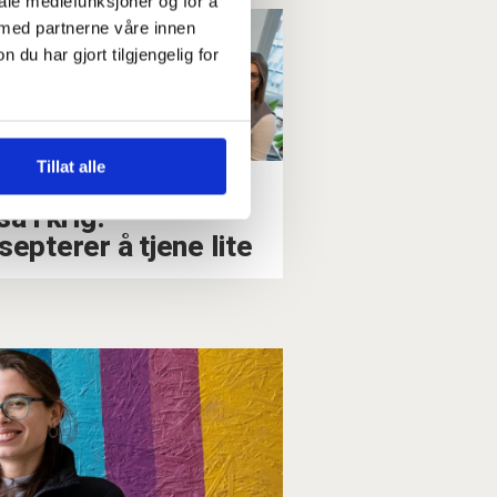
iale mediefunksjoner og for å
 med partnerne våre innen
u har gjort tilgjengelig for
Tillat alle
sse forhandler lønn
å i krig: –⁠
septerer å tjene lite