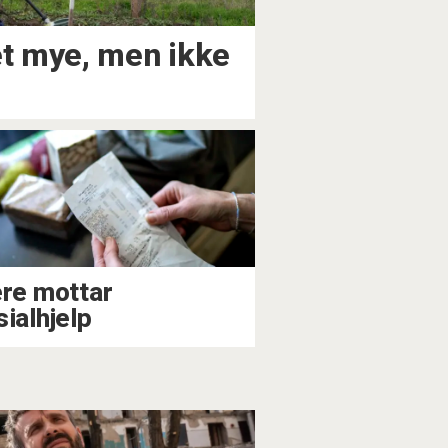
et mye, men ikke
ere mottar
sialhjelp