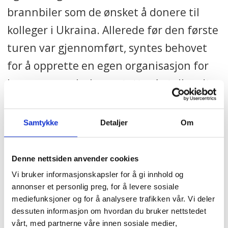
brannbiler som de ønsket å donere til
kolleger i Ukraina. Allerede før den første
turen var gjennomført, syntes behovet
for å opprette en egen organisasjon for
brann- og ambulansestøtte. Antall godt
fungerende biler som norske
brannstasjoner kunne donere var stort,
Samtykke
Detaljer
Om
enten fordi de måtte ut av drift på grunn
av særnorske regler eller brannstasjoner
Denne nettsiden anvender cookies
framskyndet investeringer. Norsk
Vi bruker informasjonskapsler for å gi innhold og
annonser et personlig preg, for å levere sosiale
ukrainsk brann- og ambulansestøtte ble
mediefunksjoner og for å analysere trafikken vår. Vi deler
deretter stiftet.
dessuten informasjon om hvordan du bruker nettstedet
vårt, med partnerne våre innen sosiale medier,