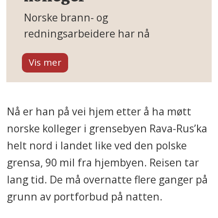
Norske brann- og
redningsarbeidere har nå
gjennomført sju turer til Ukraina
på frivillig basis.
Det er overlevert 57 biler og fem
trailerlass med utstyr. Biler og
Nå er han på vei hjem etter å ha møtt
utstyr kommer brann- og
norske kolleger i grensebyen Rava-Rus’ka
redningsvesen og
helt nord i landet like ved den polske
ambulansetjeneste i Dnipro
grensa, 90 mil fra hjembyen. Reisen tar
distrikt til gode.
lang tid. De må overnatte flere ganger på
grunn av portforbud på natten.
I februar 2023 reiser de frivillige
for åttende gang. Finansiering av