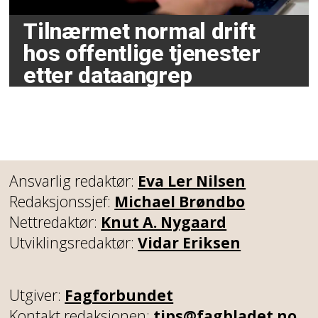
Tilnærmet normal drift
hos offentlige tjenester
etter dataangrep
Ansvarlig redaktør:
Eva Ler Nilsen
Redaksjonssjef:
Michael Brøndbo
Nettredaktør:
Knut A. Nygaard
Utviklingsredaktør:
Vidar Eriksen
Utgiver:
Fagforbundet
Kontakt redaksjonen:
tips@fagbladet.no