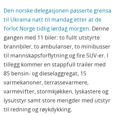
utstyr kommer brann- og
Den norske delegasjonen passerte grensa
redningsvesen og
til Ukraina natt til mandag etter at de
ambulansetjeneste i Dnipro
forlot Norge tidlig lørdag morgen.
Denne
distrikt til gode.
gangen med 11 biler: to fullt utstyrte
I februar 2023 reiser de frivillige
brannbiler, to ambulanser, to minibusser
for åttende gang. Finansiering av
til mannskapsforflytning og fire SUV-er. I
turene skjer ved innsamlinger.
tillegg kommer en stappfull trailer med
85 bensin- og dieselaggregat, 15
Biler og utstyr er donert fra
varmekanoner, terrassevarmere,
brann- og ambulansestasjoner
varmevifter, stormkjøkken, lyskastere og
over hele landet.
lysutstyr samt store mengder med utstyr
til redning og røykdykking.