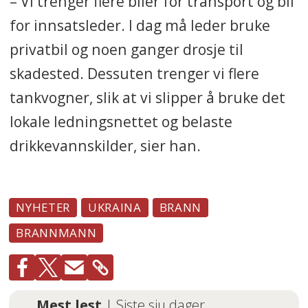
– Vi trenger flere biler for transport og bil
for innsatsleder. I dag må leder bruke
privatbil og noen ganger drosje til
skadested. Dessuten trenger vi flere
tankvogner, slik at vi slipper å bruke det
lokale ledningsnettet og belaste
drikkevannskilder, sier han.
NYHETER
UKRAINA
BRANN
BRANNMANN
Mest lest
| Siste sju dager