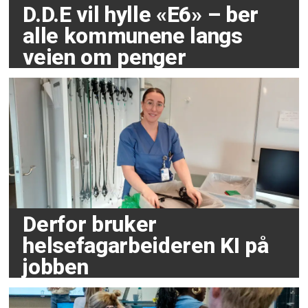
D.D.E vil hylle «E6» – ber
alle kommunene langs
veien om penger
Derfor bruker
helsefagarbeideren KI på
jobben