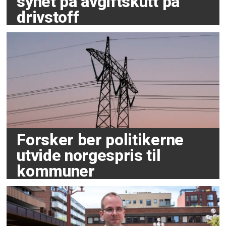
synet på avgiftskutt på
drivstoff
Forsker ber politikerne
utvide norgespris til
kommuner