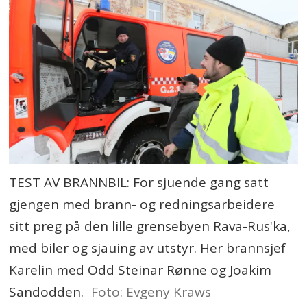
turene skjer ved innsamlinger.
Biler og utstyr er donert fra
brann- og ambulansestasjoner
over hele landet.
Hjelp fra kolleger til kolleger
Norske brann- og
TEST AV BRANNBIL: For sjuende gang satt
redningsarbeidere har nå
gjengen med brann- og redningsarbeidere
gjennomført sju turer til Ukraina
sitt preg på den lille grensebyen Rava-Rus'ka,
på frivillig basis.
med biler og sjauing av utstyr. Her brannsjef
Karelin med Odd Steinar Rønne og Joakim
Det er overlevert 57 biler og fem
Sandodden.
Foto: Evgeny Kraws
trailerlass med utstyr. Biler og