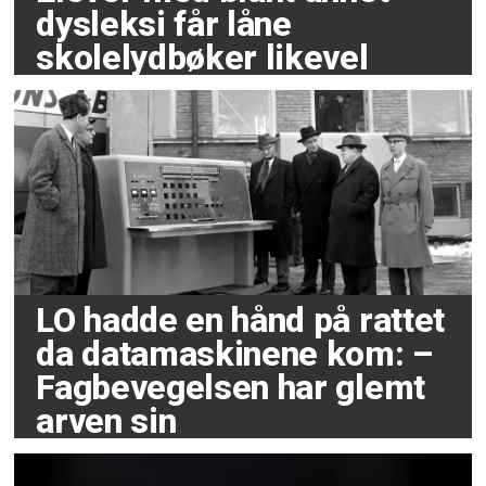
dysleksi får låne
skolelydbøker likevel
LO hadde en hånd på rattet
da datamaskinene kom: –
Fagbevegelsen har glemt
arven sin