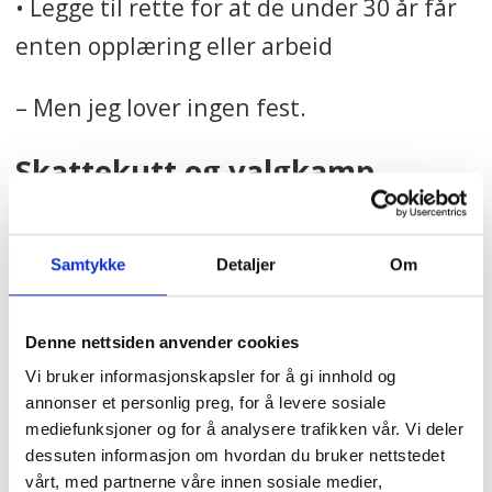
• Legge til rette for at de under 30 år får
enten opplæring eller arbeid
– Men jeg lover ingen fest.
Skattekutt og valgkamp
Erna Solberg og høyresida i norsk politikk
har brukt lav produktivitet som
Samtykke
Detaljer
Om
argument for skattekutt. Hva sier Støre
om det?
Denne nettsiden anvender cookies
Vi bruker informasjonskapsler for å gi innhold og
Det avhenger av hva vi bruker
annonser et personlig preg, for å levere sosiale
mediefunksjoner og for å analysere trafikken vår. Vi deler
skatteinntektene til, og hva skattekutt
dessuten informasjon om hvordan du bruker nettstedet
går på bekostning av, mener han.
vårt, med partnerne våre innen sosiale medier,