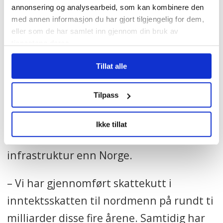
annonsering og analysearbeid, som kan kombinere den
med annen informasjon du har gjort tilgjengelig for dem,
– Norge vil aldri være det landet som er
eller som de har samlet inn gjennom din bruk av
billigst eller med lavest skatt. Samtidig
tjenestene deres.
ligger vi i verdenstoppen i produktivitet.
Tillat alle
Han viser igjen til G20-toppmøtet. De
Tilpass
landene som har lavere skatt enn Norge,
har ofte dårligere helsevesen, dårligere
Ikke tillat
utdanningsvesen og dårligere
infrastruktur enn Norge.
– Vi har gjennomført skattekutt i
inntektsskatten til nordmenn på rundt ti
milliarder disse fire årene. Samtidig har