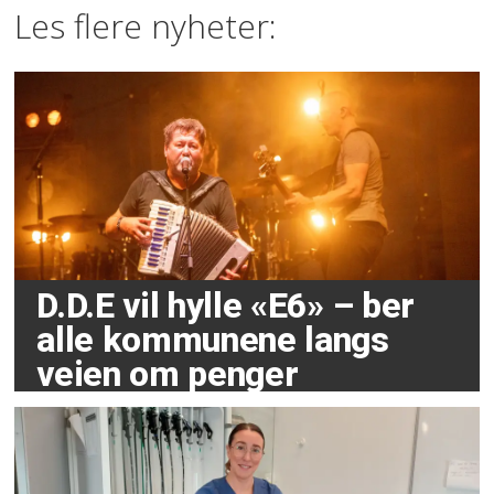
Les flere nyheter:
D.D.E vil hylle «E6» – ber
alle kommunene langs
veien om penger