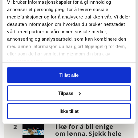
Vi bruker informasjonskapsler for å gi innhold og
vurdering. I papirutgaven har vi
annonser et personlig preg, for å levere sosiale
begrensninger på tekstlengde:
KVINNEHELSE
DEBATT
SYKEFRAVÆR
mediefunksjoner og for å analysere trafikken vår. Vi deler
dessuten informasjon om hvordan du bruker nettstedet
Debattinnlegg: 600–2400 tegn.
ARBEIDERPARTIET
KVINNER
vårt, med partnerne våre innen sosiale medier,
Kronikk: Maks 5.000 tegn.
annonsering og analysearbeid, som kan kombinere den
med annen informasjon du har gjort tilgjengelig for dem,
eller som de har samlet inn gjennom din bruk av
Mest lest
| Siste sju dager
tjenestene deres.
– Reglene nå er så
Tillat alle
jævlig
arbeiderfiendtlige
Tilpass
at jeg skjønner ikke
at folk kan svelge
det
Ikke tillat
I kø for å bli enige
om lønna. Sjekk hele