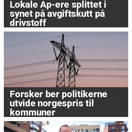
Lokale Ap-ere splittet i
synet på avgiftskutt på
drivstoff
Forsker ber politikerne
utvide norgespris til
kommuner