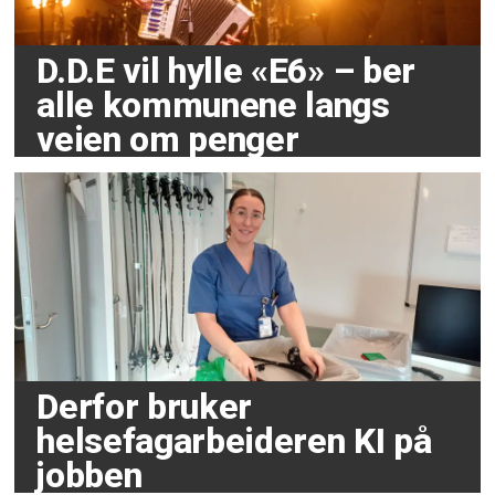
D.D.E vil hylle «E6» – ber
alle kommunene langs
veien om penger
Derfor bruker
helsefagarbeideren KI på
jobben