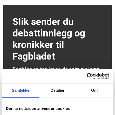
Slik sender du
debattinnlegg og
kronikker til
Fagbladet
Fagbladet tar imot debattinnlegg
og kronikker til publisering både
på nettsiden og i papirutgaven.
Samtykke
Detaljer
Om
Har du noe på hjertet, send det
inn til
Denne nettsiden anvender cookies
redaksjonen@fagbladet.no
for