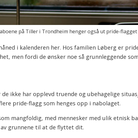
 naboene på Tiller i Trondheim henger også ut pride-flagget 
åned i kalenderen her. Hos familien Løberg er pride
et, men fordi de ønsker noe så grunnleggende som 
de ikke har opplevd truende og ubehagelige situasjo
flere pride-flagg som henges opp i nabolaget.
 som mangfoldig, med mennesker med ulik etnisk bak
av grunnene til at de flyttet dit.