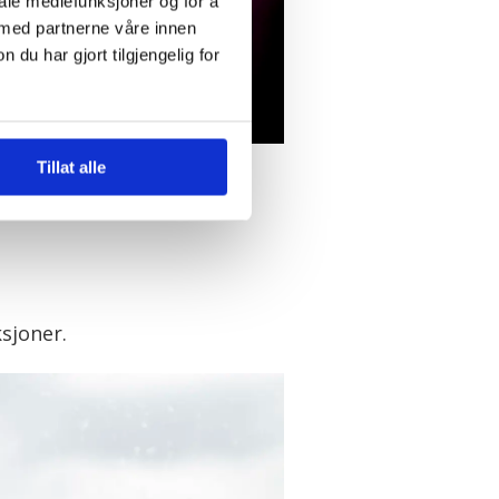
iale mediefunksjoner og for å
 med partnerne våre innen
u har gjort tilgjengelig for
tin Wold
Tillat alle
sjoner.