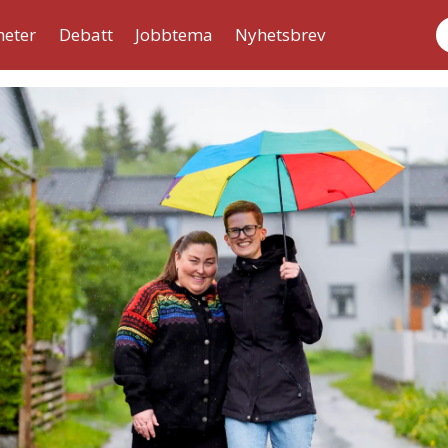
heter
Debatt
Jobbtema
Nyhetsbrev
S