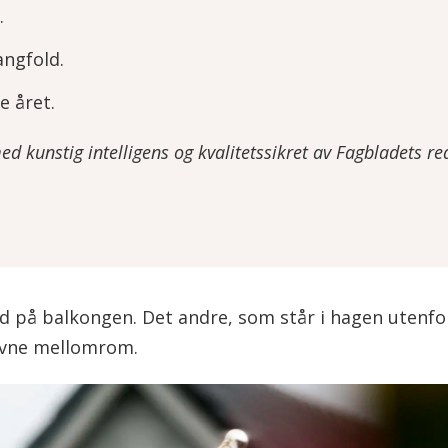
.
angfold.
e året.
 kunstig intelligens og kvalitetssikret av Fagbladets re
red på balkongen. Det andre, som står i hagen utenfor
evne mellomrom.