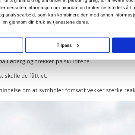
 for å gi innhold og annonser et personlig preg, for å levere sos
deler dessuten informasjon om hvordan du bruker nettstedet vårt,
og analysearbeid, som kan kombinere den med annen informasjon d
 inn gjennom din bruk av tjenestene deres.
 får henge i fred. Det i hagen stjeles titt og ofte.
Ole Mar
Tilpass
arna Løberg og trekker på skuldrene.
 skulle de fått et.
innelse om at symboler fortsatt vekker sterke reak