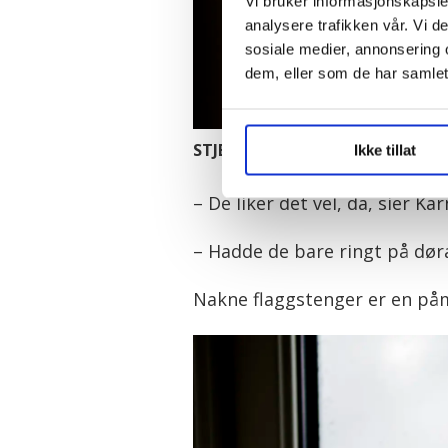
Vi bruker informasjonskapsler
analysere trafikken vår. Vi 
sosiale medier, annonsering 
dem, eller som de har samlet
STJELES:
Pride-flagget på balkongen
Ikke tillat
– De liker det vel, da, sier K
– Hadde de bare ringt på døra,
Nakne flaggstenger er en påm