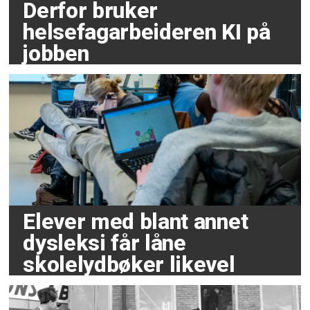
Derfor bruker
helsefagarbeideren KI på
jobben
Elever med blant annet
dysleksi får låne
skolelydbøker likevel