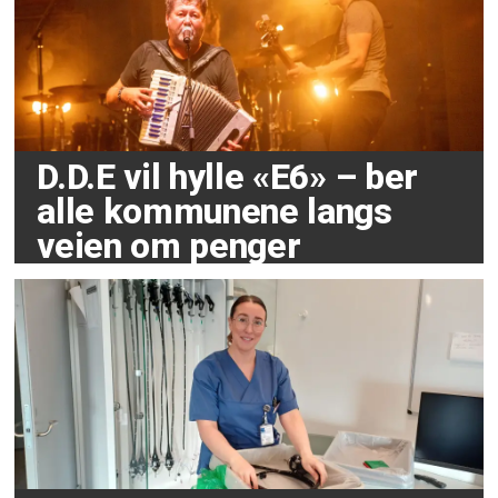
D.D.E vil hylle «E6» – ber
alle kommunene langs
veien om penger