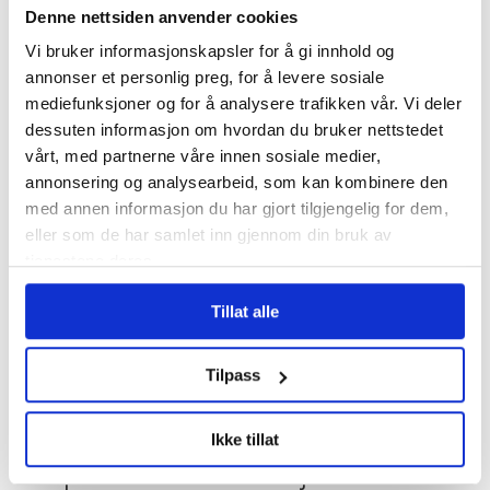
Denne nettsiden anvender cookies
rettferdighet. Dette vil Arbeiderpartiet
Vi bruker informasjonskapsler for å gi innhold og
bidra til gjennom å doble
annonser et personlig preg, for å levere sosiale
fagforeningsfradraget, gi mer makt til
mediefunksjoner og for å analysere trafikken vår. Vi deler
dessuten informasjon om hvordan du bruker nettstedet
tillitsvalgte og gjeninnføre kollektiv
vårt, med partnerne våre innen sosiale medier,
søksmålsrett. Arbeiderpartiet vil aldri
annonsering og analysearbeid, som kan kombinere den
med annen informasjon du har gjort tilgjengelig for dem,
akseptere et arbeidsliv hvor
eller som de har samlet inn gjennom din bruk av
arbeidsgiverne får all makt og hvor
tjenestene deres.
arbeidsfolk blir fritt vilt, sier Grande.
Tillat alle
– Det som har kommet fram i denne
Tilpass
saken, og dessuten også i Aleris/Stendi-
saken, viser at det må ryddes opp i hele
Ikke tillat
den private velferdsbransjen.