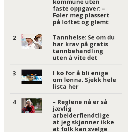
kommune uten
faste oppgaver: –
Føler meg plassert
på loftet og glemt
Tannhelse: Se om du
har krav på gratis
tannbehandling
uten å vite det
I kø for å bli enige
om lønna. Sjekk hele
lista her
– Reglene nå er så
jævlig
arbeiderfiendtlige
at jeg skjønner ikke
at folk kan svelge