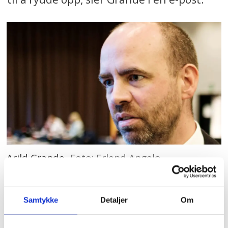
Arild Grande
Foto: Erlend Angelo
– Saken viser også hvor viktig det er å ha
Samtykke
Detaljer
Om
en sterk fagbevegelse, slik at arbeidsfolk
ikke må stå alene i kampen for