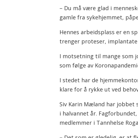
– Du må være glad i mennesker
gamle fra sykehjemmet, påp
Hennes arbeidsplass er en spe
trenger proteser, implantater
I motsetning til mange som jo
som følge av Koronapandemi
I stedet har de hjemmekontor,
klare for å rykke ut ved behov
Siv Karin Mæland har jobbet 
i halvannet år. Fagforbundet
medlemmer i Tannhelse Roga
– Det som er gledelig, er at 