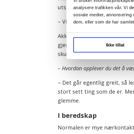
Vi bruker informasjonskapsler
utstyr.
analysere trafikken vår. Vi 
sosiale medier, annonsering 
– Vi gjør klart behandlingsr
dem, eller som de har samlet
Akkurat nå er de ekstra grun
gjennom alt som trengs til be
Ikke tillat
skuffer underveis.
– Hvordan opplever du det å vær
– Det går egentlig greit, så l
stort sett ting som de er. Men
glemme.
I beredskap
Normalen er mye nærkontakt m