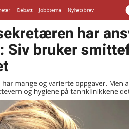
heter
Debatt
Jobbtema
Nyhetsbrev
S
ekretæren har ansv
: Siv bruker smittef
et
har mange og varierte oppgaver. Men a
tevern og hygiene på tannklinikkene det a