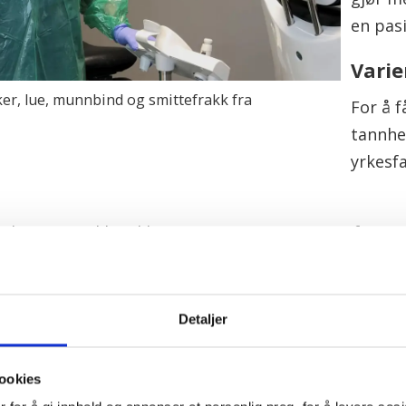
en pasi
Varie
sker, lue, munnbind og smittefrakk fra
For å 
tannhe
yrkesf
ligvis en rekke ulike oppgaver. Det spenner fra ti
varebestilling, enklere laboratoriearbeid, røntgeno
legemidler, til å assistere tannlegen i alle typer b
Detaljer
uasjonen har dessuten tannhelsesekretærer mye erf
vedansvaret for smittevern og hygiene på tannklin
ookies
rste og fremst om vedlikehold, desinfisering og ster