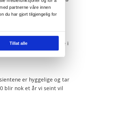
iale mediefunksjoner og for å
 med partnerne våre innen
u har gjort tilgjengelig for
æland.
e tenker på forhånd nøye
kke trenger å hente så mye i
Tillat alle
asientene er hyggelige og tar
blir nok et år vi seint vil