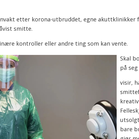
fonvakt etter korona-utbruddet, egne akuttklinikker
åvist smitte.
dinære kontroller eller andre ting som kan vente.
Skal b
på seg 
visir, 
smittef
kreativ
Fellesk
utsolg
bare b
gjør m