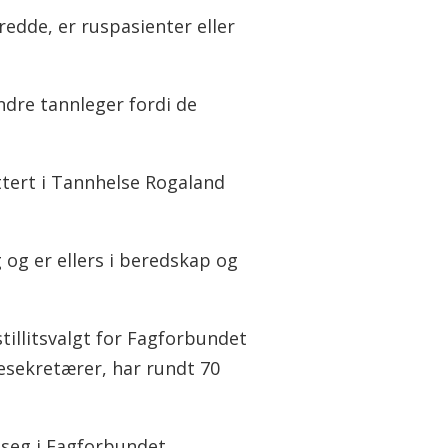
redde, er ruspasienter eller
ndre tannleger fordi de
ttert i Tannhelse Rogaland
 og er ellers i beredskap og
illitsvalgt for Fagforbundet
esekretærer, har rundt 70
 seg i Fagforbundet.