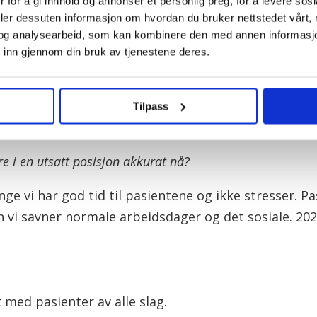
 for å gi innhold og annonser et personlig preg, for å levere sos
deler dessuten informasjon om hvordan du bruker nettstedet vårt,
og analysearbeid, som kan kombinere den med annen informasjon d
ommene og materialene tannlegen skal bruke, sier M
 inn gjennom din bruk av tjenestene deres.
dige. Rommene strippes for unødvendige ting, og d
handlingen av den spesifikke pasienten, slik at de i
Tilpass
e i en utsatt posisjon akkurat nå?
enge vi har god tid til pasientene og ikke stresser. P
 vi savner normale arbeidsdager og det sosiale. 2020 
ed pasienter av alle slag.