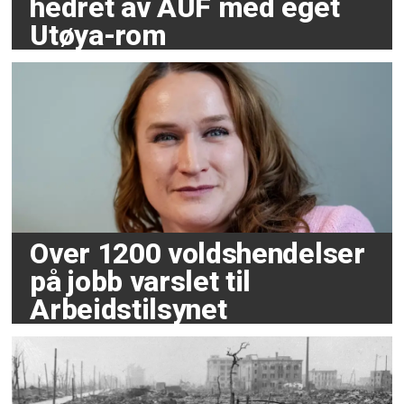
hedret av AUF med eget
Utøya-rom
Over 1200 voldshendelser
på jobb varslet til
Arbeidstilsynet