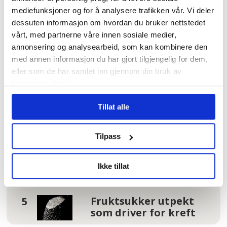
Hundrevis av
mediefunksjoner og for å analysere trafikken vår. Vi deler
ansatte i Oslo
dessuten informasjon om hvordan du bruker nettstedet
kommune uten
vårt, med partnerne våre innen sosiale medier,
faste oppgaver: –
annonsering og analysearbeid, som kan kombinere den
Føler meg plassert
med annen informasjon du har gjort tilgjengelig for dem,
på loftet og glemt
eller som de har samlet inn gjennom din bruk av
tjenestene deres.
Tannhelse: Se om du
har krav på gratis
Tillat alle
tannbehandling
uten å vite det
Tilpass
I kø for å bli enige
om lønna. Sjekk hele
Ikke tillat
lista her
Fruktsukker utpekt
som driver for kreft