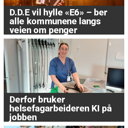
D.D.E vil hylle «E6» – ber
alle kommunene langs
veien om penger
Derfor bruker
helsefagarbeideren KI på
jobben