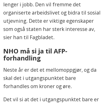
lenger i jobb. Den vil fremme det
slutte å jobbe for å bli AFP-
organiserte arbeidslivet og bidra til sosial
pensjonist.
utjevning. Dette er viktige egenskaper
Rett før jul i 2017 kom en
som også staten har sterk interesse av,
evaluering av AFP-ordningen,
sier han til Fagbladet.
som viste at AFP-reglene førte
til at mange falt ut av
NHO må si ja til AFP-
ordningen på tampen av
forhandling
arbeidslivet. De oppfylte ikke
Neste år er det et mellomoppgjør, og da
kriteriene for å få AFP. Dette
skal det i utgangspunktet bare
kalte man «hull».
forhandles om kroner og øre.
Utsettelsene har vært mange
siden 2017, og lønnsoppgjøret i
Det vil si at det i utgangspunktet bare er
2024 skulle være siste sjanse til