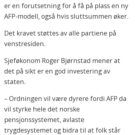
er en forutsetning for å få på plass en ny
Ifølge den avgåtte LO-
nestlederen Steinar Krogstad
AFP-modell, også hvis sluttsummen øker.
ble den ble egentlig innført for
Det kravet støttes av alle partiene på
at «sliterne i arbeidslivet» ikke
venstresiden.
skulle bli presset ut i uføretrygd
før de nådde pensjonsalder.
Sjeføkonom Roger Bjørnstad mener at
Ordningen ble endret i 2011.
det på sikt er en god investering av
Fra å være en pensjonsordning
staten.
for dem mellom 62 og 67 år, ble
– Ordningen vil være dyrere fordi AFP da
AFP en tilleggsytelse som man
vil styrke hele det norske
kan benytte seg av fra man er
pensjonssystemet, avlaste
62 år, og som varer livet ut.
trygdesystemet og bidra til at folk står
Det var ikke lenger et krav om å