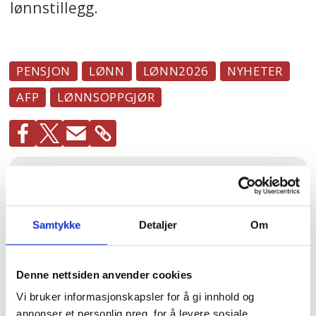
lønnstillegg.
PENSJON
LØNN
LØNN2026
NYHETER
AFP
LØNNSOPPGJØR
Mest lest
| Siste sju dager
– Reglene nå er så
jævlig
Samtykke
Detaljer
Om
arbeiderfiendtlige
at jeg skjønner ikke
at folk kan svelge
Denne nettsiden anvender cookies
det
Vi bruker informasjonskapsler for å gi innhold og
annonser et personlig preg, for å levere sosiale