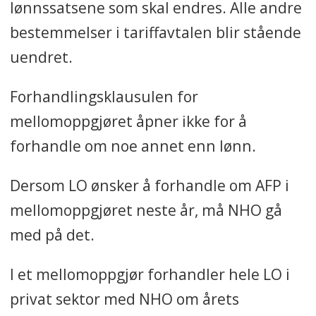
lønnssatsene som skal endres. Alle andre
å ta AFP som kampsak før
bestemmelser i tariffavtalen blir stående
stortingsvalget i 2025.
uendret.
Nå har LO bestemt seg for at
Forhandlingsklausulen for
AFP blir en kampsak i neste års
mellomoppgjøret åpner ikke for å
lønnsoppgjør.
forhandle om noe annet enn lønn.
Dersom LO ønsker å forhandle om AFP i
mellomoppgjøret neste år, må NHO gå
med på det.
I et mellomoppgjør forhandler hele LO i
privat sektor med NHO om årets