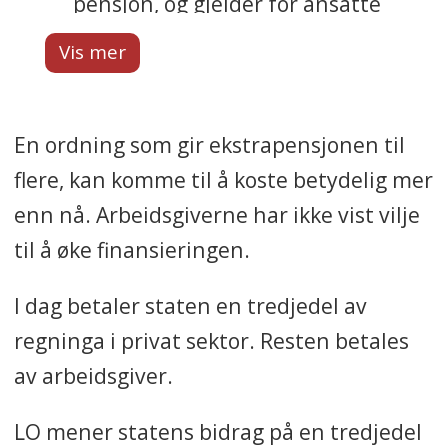
pensjon, og gjelder for ansatte
med tariff i privat sektor. Også
ansatte i offentlig sektor har
AFP.
En ordning som gir ekstrapensjonen til
Nesten 1 million ansatte i
flere, kan komme til å koste betydelig mer
12.000 foretak er omfattet.
enn nå. Arbeidsgiverne har ikke vist vilje
til å øke finansieringen.
Ordningen ble avtalt i
tariffoppgjør mellom LO og
I dag betaler staten en tredjedel av
N.A.F i 1988, og skulle gjøre det
regninga i privat sektor. Resten betales
mulig å gå av med pensjon
av arbeidsgiver.
allerede med 62 år – fram til 67
år.
LO mener statens bidrag på en tredjedel