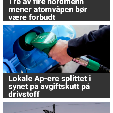
Tre av fire nordmenn
mener atomvåpen bør
være forbudt
Lokale Ap-ere splittet i
synet på avgiftskutt på
drivstoff