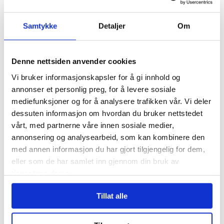
lønn- og prisvekst som benyttes i
trygdeoppgjøret hvert år.
Samtykke
Detaljer
Om
Ingen forhandlingsrett
Denne nettsiden anvender cookies
Pensjonistforbundet har ikke hatt en
Vi bruker informasjonskapsler for å gi innhold og
annonser et personlig preg, for å levere sosiale
forhandlingsrett med staten i
mediefunksjoner og for å analysere trafikken vår. Vi deler
trygdeoppgjøret siden 2011.
dessuten informasjon om hvordan du bruker nettstedet
vårt, med partnerne våre innen sosiale medier,
annonsering og analysearbeid, som kan kombinere den
I trygdeoppgjøret er det derfor ikke reelle
med annen informasjon du har gjort tilgjengelig for dem,
forhandlinger om pensjonsøkning, men
eller som de har samlet inn gjennom din bruk av
tjenestene deres.
såkalte drøftinger.
Tillat alle