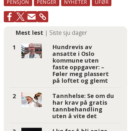
PENSJON
PENGER
NYHETER
UFØR
Mest lest
| Siste sju dager
Hundrevis av
ansatte i Oslo
kommune uten
faste oppgaver: –
Føler meg plassert
på loftet og glemt
Tannhelse: Se om du
har krav på gratis
tannbehandling
uten å vite det