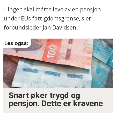
forventet prisvekst fra i fjor.
– Ingen skal måtte leve av en pensjon
under EUs fattigdomsgrense, sier
Disse avvikene bidrar til å trekke
forbundsleder Jan Davidsen.
opp pensjonsreguleringen i 2026.
Snart øker trygd og
pensjon. Dette er kravene