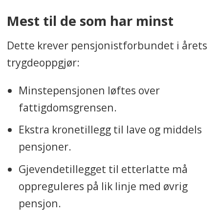
Mest til de som har minst
Prognosen tar også hensyn til
avvik fra 2025 som det skal
Dette krever pensjonistforbundet i årets
korrigeres for i årets oppgjør.
trygdeoppgjør:
I fjorårets trygdeoppgjør ble det
Minstepensjonen løftes over
lagt til grunn en forventet lønns-
fattigdomsgrensen.
og prisvekst som viste seg å bli
lavere enn den faktiske lønns- og
Ekstra kronetillegg til lave og middels
prisveksten.
pensjoner.
Gjevendetillegget til etterlatte må
Avviket er på 0,5 prosentpoeng fra
oppreguleres på lik linje med øvrig
forventet lønnsvekst fra i fjor.
pensjon.
Avviket er på 0,3 prosentpoeng fra