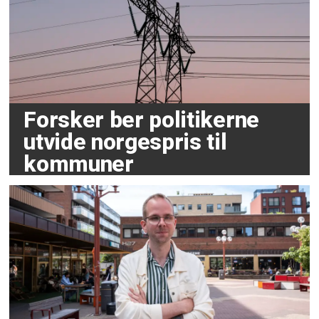
Forsker ber politikerne
utvide norgespris til
kommuner