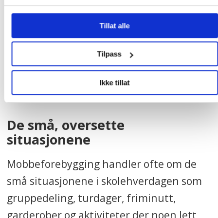
– Når et fellesskap blir usunt, hjelper det
Tillat alle
sjelden å rette blikket mot bare én elev.
Da må hele gruppa arbeides med, mener
Tilpass
Knutsen.
Ikke tillat
De små, oversette
situasjonene
Mobbeforebygging handler ofte om de
små situasjonene i skolehverdagen som
gruppedeling, turdager, friminutt,
garderober og aktiviteter der noen lett