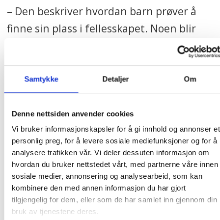
– Den beskriver hvordan barn prøver å
finne sin plass i fellesskapet. Noen blir
klassens klovn, mens andre trekker seg
unna. Noen holder seg tett til én venn og
andre forsøker å sikre egen posisjon ved å
Samtykke
Detaljer
Om
dytte andre ut, forklarer Knutsen.
Denne nettsiden anvender cookies
Han peker på at sosiale hierarkier kan
Vi bruker informasjonskapsler for å gi innhold og annonser et
vokse fram når voksne ikke setter
personlig preg, for å levere sosiale mediefunksjoner og for å
analysere trafikken vår. Vi deler dessuten informasjon om
tydelige rammer og fremmer fellesskap,
hvordan du bruker nettstedet vårt, med partnerne våre innen
forebygger utestenging og støtte dem
sosiale medier, annonsering og analysearbeid, som kan
kombinere den med annen informasjon du har gjort
som trenger ekstra hjelp for å kunne
tilgjengelig for dem, eller som de har samlet inn gjennom din
delta.
bruk av tjenestene deres.