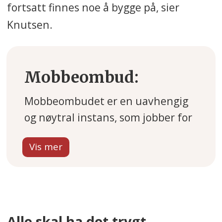
fortsatt finnes noe å bygge på, sier
Knutsen.
Mobbeombud:
Mobbeombudet er en uavhengig
og nøytral instans, som jobber for
barn og unges rett til et trygt og
godt læringsmiljø.
Alle landets fylker har en
mobbeombudstjeneste og/eller
elev- og lærlingombud. Noen
Alle skal ha det trygt