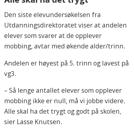
fylker har team med flere
personer som har ulike
Den siste elevundersøkelsen fra
ansvarsområder, mens andre er
Utdanningsdirektoratet viser at andelen
alene om ansvaret.
elever som svarer at de opplever
mobbing, avtar med økende alder/trinn.
Siden 2019 har Nasjonalt senter
for læringsmiljø og
Andelen er høyest på 5. trinn og lavest på
atferdsforskning
vg3.
(Læringsmiljøsenteret) hatt
ansvar for den faglige
– Så lenge antallet elever som opplever
oppfølgingen av
mobbing ikke er null, må vi jobbe videre.
mobbeombudsordningen på
Alle skal ha det trygt og godt på skolen,
oppdrag fra
sier Lasse Knutsen.
Utdanningsdirektoratet (Udir).