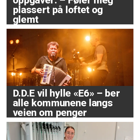
oppgaver: – Føler meg
plassert på loftet og
glemt
D.D.E vil hylle «E6» – ber
alle kommunene langs
veien om penger