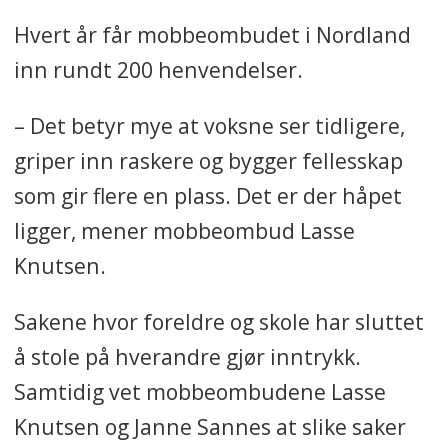
Små grep forebygger
Hvert år får mobbeombudet i Nordland
utenforskap.
inn rundt 200 henvendelser.
Oppsummeringen er laget med
– Det betyr mye at voksne ser tidligere,
kunstig intelligens og kvalitetssikret
griper inn raskere og bygger fellesskap
av Fagbladets redaksjon.
som gir flere en plass. Det er der håpet
ligger, mener mobbeombud Lasse
Knutsen.
Sakene hvor foreldre og skole har sluttet
å stole på hverandre gjør inntrykk.
Samtidig vet mobbeombudene Lasse
Knutsen og Janne Sannes at slike saker