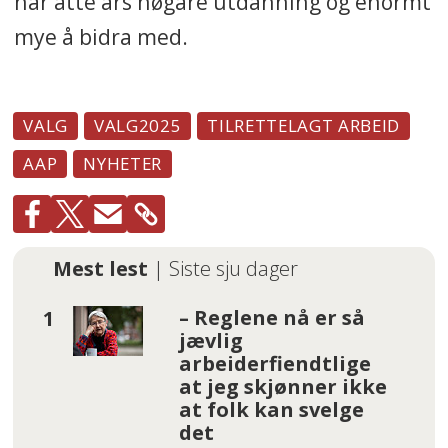
har åtte års høgare utdanning og enormt
mye å bidra med.
VALG
VALG2025
TILRETTELAGT ARBEID
AAP
NYHETER
Mest lest
| Siste sju dager
– Reglene nå er så
jævlig
arbeiderfiendtlige
at jeg skjønner ikke
at folk kan svelge
det