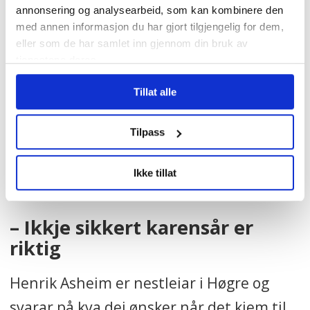
annonsering og analysearbeid, som kan kombinere den
med annen informasjon du har gjort tilgjengelig for dem,
eller som de har samlet inn gjennom din bruk av
tjenestene deres.
Tillat alle
Regjeringen har signert en
Tilpass
intensjonsavtale om
framtidens helsepersonell
Ikke tillat
– Ikkje sikkert karensår er
riktig
Henrik Asheim er nestleiar i Høgre og
svarar på kva dei ønsker når det kjem til