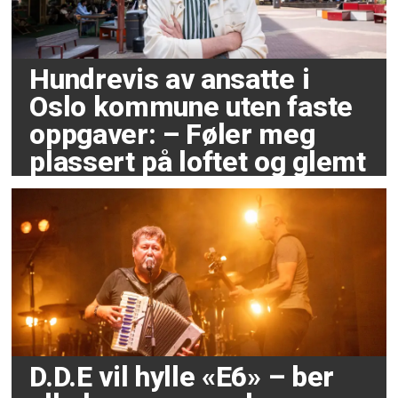
Hundrevis av ansatte i
Oslo kommune uten faste
oppgaver: – Føler meg
plassert på loftet og glemt
D.D.E vil hylle «E6» – ber