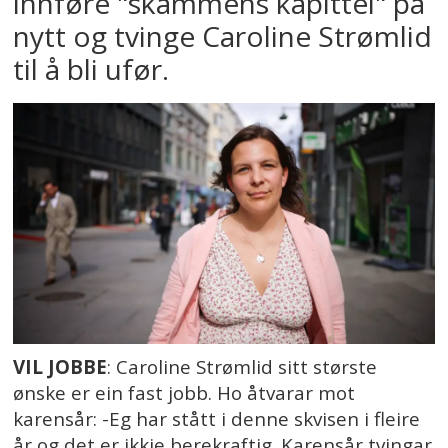
innføre "skammens kapittel" på
nytt og tvinge Caroline Strømlid
til å bli ufør.
VIL JOBBE
: Caroline Strømlid sitt største
ønske er ein fast jobb. Ho åtvarar mot
karensår: -Eg har stått i denne skvisen i fleire
år og det er ikkje berekraftig. Karensår tvingar