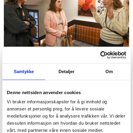
STØTTAR
: Arbeids- og inkluderingsminister
Tonje Brenna (tv) inviterte saman med Tuva
Samtykke
Detaljer
Om
Moflag (th) Caroline Strømlid til Ap sitt kontor
på Youngstorget for å dele erfaringane sine
Denne nettsiden anvender cookies
og kampen for å få fast jobb.
Foto: Øystein
Vi bruker informasjonskapsler for å gi innhold og
Windstad
annonser et personlig preg, for å levere sosiale
mediefunksjoner og for å analysere trafikken vår. Vi deler
dessuten informasjon om hvordan du bruker nettstedet
vårt, med partnerne våre innen sosiale medier,